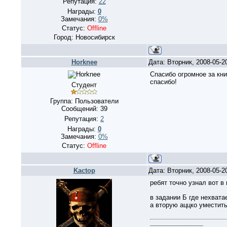
Репутация:
22
Награды:
0
Замечания:
0%
Статус:
Offline
Город: Новосибирск
Horknee
Дата: Вторник, 2008-05-2
Спасибо огромное за кни
спасибо!
Студент
Группа: Пользователи
Сообщений:
39
Репутация:
2
Награды:
0
Замечания:
0%
Статус:
Offline
Kactop
Дата: Вторник, 2008-05-2
ребят точно узнал вот в
в задании Б где нехвата
а вторую аццко уместить
-----------------------------------