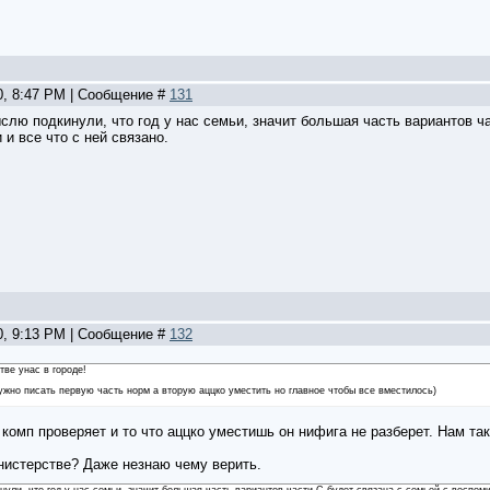
0, 8:47 PM | Сообщение #
131
лю подкинули, что год у нас семьи, значит большая часть вариантов ча
и все что с ней связано.
0, 9:13 PM | Сообщение #
132
тве унас в городе!
нужно писать первую часть норм а вторую аццко уместить но главное чтобы все вместилось)
комп проверяет и то что аццко уместишь он нифига не разберет. Нам так
инистерстве? Даже незнаю чему верить.