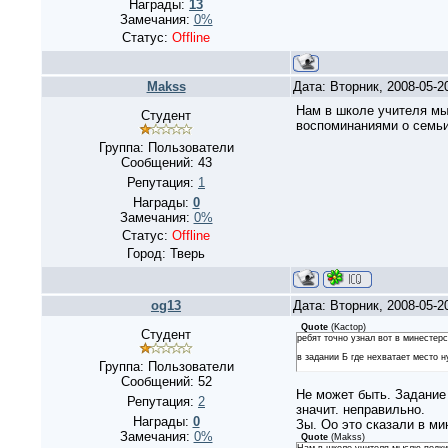
Награды:
13
Замечания:
0%
Статус:
Offline
Makss
Дата: Вторник, 2008-05-2
Нам в школе учителя мыс
Студент
воспоминаниями о семьи 
Группа: Пользователи
Сообщений:
43
Репутация:
1
Награды:
0
Замечания:
0%
Статус:
Offline
Город: Тверь
og13
Дата: Вторник, 2008-05-2
Quote
(
Kactop
)
Студент
ребят точно узнал вот в минестерс
в задании Б где нехватает место 
Группа: Пользователи
Сообщений:
52
Не может быть. Задание 
Репутация:
2
значит. неправильно.
Награды:
0
Зы. Оо это сказали в м
Замечания:
0%
Quote
(
Makss
)