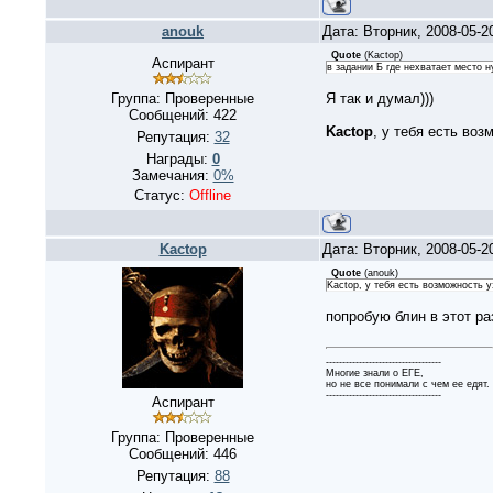
anouk
Дата: Вторник, 2008-05-2
Quote
(
Kactop
)
Аспирант
в задании Б где нехватает место 
Группа: Проверенные
Я так и думал)))
Сообщений:
422
Kactop
, у тебя есть во
Репутация:
32
Награды:
0
Замечания:
0%
Статус:
Offline
Kactop
Дата: Вторник, 2008-05-2
Quote
(
anouk
)
Kactop, у тебя есть возможность 
попробую блин в этот ра
-----------------------------------
Многие знали о ЕГЕ,
но не все понимали с чем ее едят.
-----------------------------------
Аспирант
Группа: Проверенные
Сообщений:
446
Репутация:
88