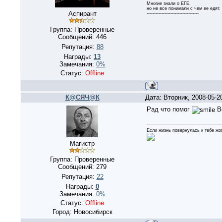
Многие знали о ЕГЕ,
но не все понимали с чем ее едят.
Аспирант
-----------------------------------
Группа: Проверенные
Сообщений:
446
Репутация:
88
Награды:
13
Замечания:
0%
Статус:
Offline
К@СЯЧ@К
Дата: Вторник, 2008-05-2
Рад что помог
В
Если жизнь повернулась к тебе жо
Магистр
Группа: Проверенные
Сообщений:
279
Репутация:
22
Награды:
0
Замечания:
0%
Статус:
Offline
Город: Новосибирск