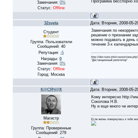
Программа бесспорно хо
Замечания:
0%
Статус:
Offline
32sveta
Дата: Вторник, 2008-05-2
Замечания по некоррект
Студент
решение о признании за
можно подавать в день 
Группа: Пользователи
течение 3-х календарны
Сообщений:
40
Репутация:
-5
http://dist-tutor.info/course/view.ph
Награды:
0
"Дистанционный репетитор"
Замечания:
0%
Статус:
Offline
Город: Москва
К@СЯЧ@К
Дата: Вторник, 2008-05-
Кому интересно http://ww
Соколова Н.В.
Ну и еще много че инте
Магистр
Если жизнь повернулась к тебе жо
Группа: Проверенные
Сообщений:
279