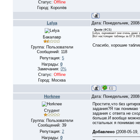
Статус:
Offline
Город: Королёв
Lelya
Дата: Понедельник, 2008
Quote
(
ФСБ
)
Lelya, оценивают они очень даже 
Бакалавр
Вот настоящие таблицы за ЕГЭ 200
Спасибо, хорошие таблиц
Группа: Пользователи
Сообщений:
118
Репутация:
5
Награды:
0
Замечания:
0%
Статус:
Offline
Город: Москва
Horknee
Дата: Понедельник, 2008
Простите,что без цитир
задания?Я так понимаю 
Студент
задания с ответа не сх
больше.И вообще можно 
Группа: Пользователи
остальных я понимаю не
Сообщений:
39
Репутация:
2
Добавлено
(2008-05-19,
--------------------------------------
Награды:
0