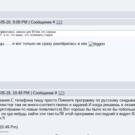
-05-19, 9:08 PM | Сообщение #
122
эффективно, именно для ВУЗов это хорошо.
7 ,а те, что выше, это, возможно старые
ы.......я вот только не сразу разобралась в них
-05-19, 10:49 PM | Сообщение #
123
ования.С телефона пишу просто.Помните программу по русскому скидыва
текстов там не много-соответственно и заданий.И когда решаешь в экза
одятся(какие-то новые появляются).Вот хорошо бы было если бы побольш
ли где-нибудь найти эти тексты?В этой программе последний я видел 8
т?!
 10:49 Pm)
-------