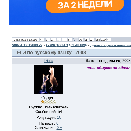
9
Страница
9
из
190
«
1
2
…
7
8
10
11
…
189
190
»
ФОРУМ ПОСТУПИМ.РУ
»
АРХИВ (ТОЛЬКО ДЛЯ ЧТЕНИЯ)
»
Единый государственный экз
ЕГЭ по русскому языку - 2008
Irida
Дата: Понедельник, 2008
тяк..общество сдали,
Студент
Группа: Пользователи
Сообщений:
54
Репутация:
10
Награды:
0
Замечания:
0%