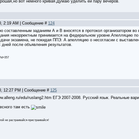
рошая,но вот немного кривая.Думаю уделить ей пару вечеров.
0, 2:19 AM | Сообщение #
124
но составленным заданиям А и В вносятся в протокол организатором во 
дания некорректным принимается на федеральном уровне.Апелляцию по
сдачи экзамена, не покидая ППЭ. А апелляцию о несогласии с выставл
х дней после объявления результатов.
p?id=357
20, 12:27 PM | Сообщение #
125
w.alleng.ru/edu/ruslang2.htm ЕГЭ 2007-2008. Русский язык. Реальные вар
ресного там есть
пой не растраивайся-пристраивайся!