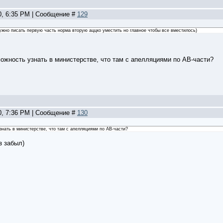
0, 6:35 PM | Сообщение #
129
нужно писать первую часть норма вторую аццко уместить но главное чтобы все вместилось)
зможность узнать в министерстве, что там с апелляциями по АВ-части?
0, 7:36 PM | Сообщение #
130
узнать в министерстве, что там с апелляциями по АВ-части?
з забыл)