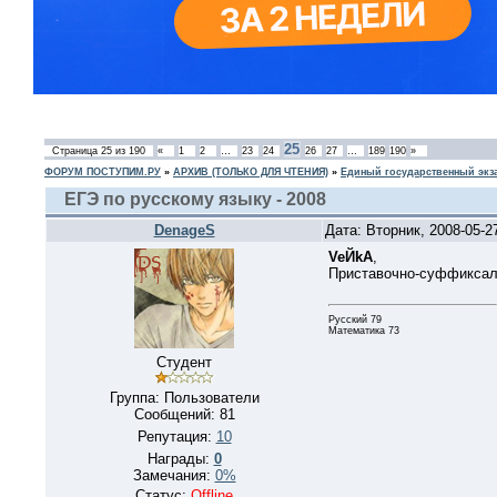
25
Страница
25
из
190
«
1
2
…
23
24
26
27
…
189
190
»
ФОРУМ ПОСТУПИМ.РУ
»
АРХИВ (ТОЛЬКО ДЛЯ ЧТЕНИЯ)
»
Единый государственный экз
ЕГЭ по русскому языку - 2008
DenageS
Дата: Вторник, 2008-05-
VeЙkA
,
Приставочно-суффиксал
Русский 79
Математика 73
Студент
Группа: Пользователи
Сообщений:
81
Репутация:
10
Награды:
0
Замечания:
0%
Статус:
Offline