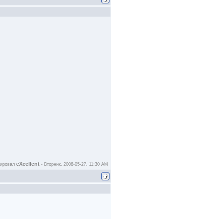
eXcellent
тировал
-
Вторник, 2008-05-27, 11:30 AM