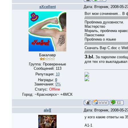
eXcellent
Дата: Вторник, 2008-05-2
Вот мои сочинения... В 
//////////////////////////////////////
Проблема духовности.
Мастерство
Мораль, проблема нравс
Пакостники
Проблема о языке
//////////////////////////////////////
Скачать Вар C.doc с Web
//////////////////////////////////////
Бакалавр
З.Ы.
За паролем сообще
для тех кто выкладывал
Группа: Проверенные
Сообщений:
113
Репутация:
10
Награды:
0
Замечания:
0%
Статус:
Offline
Город: ~Красноярск~ +4МСК
ale][
Дата: Вторник, 2008-05-2
у кого какие ответы на 3
А1-1