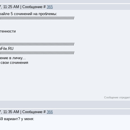
7, 11:25 AM | Сообщение #
365
файле 5 сочинений на проблемы:
////////////////////////////////////////////////////////////////
тенности
////////////////////////////////////////////////////////////////
File.RU
////////////////////////////////////////////////////////////////
ние в личку...
 свои сочинения
Сообщение отредак
7, 11:35 AM | Сообщение #
366
59 вариант? у меня: