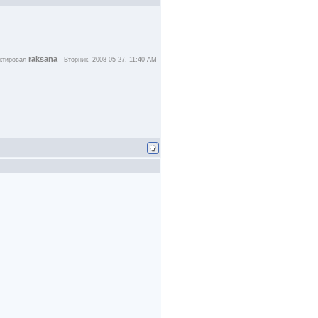
raksana
ктировал
-
Вторник, 2008-05-27, 11:40 AM