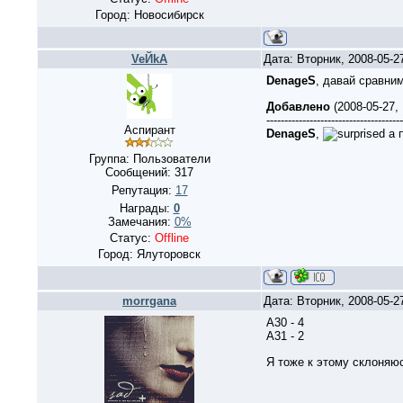
Город: Новосибирск
VeЙkA
Дата: Вторник, 2008-05-
DenageS
, давай сравни
Добавлено
(2008-05-27,
--------------------------------------
Аспирант
DenageS
,
а п
Группа: Пользователи
Сообщений:
317
Репутация:
17
Награды:
0
Замечания:
0%
Статус:
Offline
Город: Ялуторовск
morrgana
Дата: Вторник, 2008-05-2
А30 - 4
А31 - 2
Я тоже к этому склоняюс