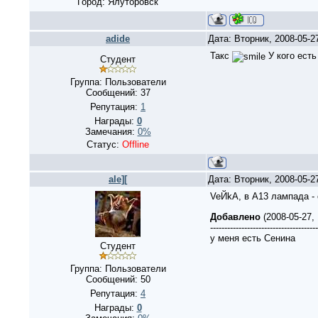
Город: Ялуторовск
adide
Дата: Вторник, 2008-05-2
Такс
У кого есть
Студент
Группа: Пользователи
Сообщений:
37
Репутация:
1
Награды:
0
Замечания:
0%
Статус:
Offline
ale][
Дата: Вторник, 2008-05-2
VeЙkA, в А13 лампада -
Добавлено
(2008-05-27,
--------------------------------------
у меня есть Сенина
Студент
Группа: Пользователи
Сообщений:
50
Репутация:
4
Награды:
0