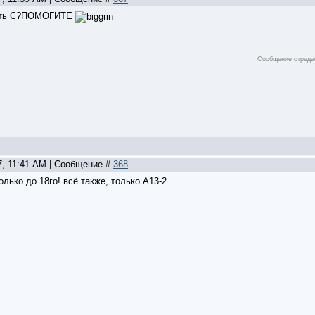
часть С?ПОМОГИТЕ
Сообщение отреда
7, 11:41 AM | Сообщение #
368
олько до 18го! всё также, только А13-2