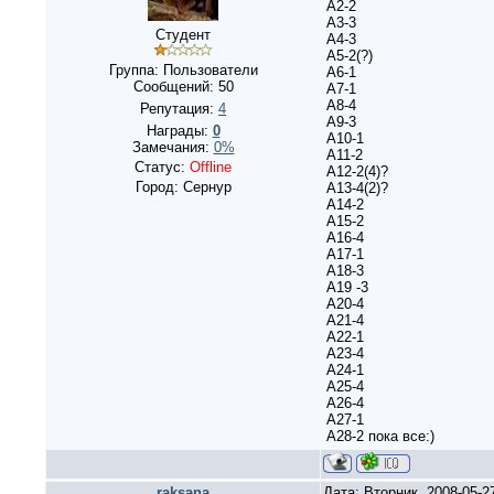
А2-2
А3-3
Студент
А4-3
А5-2(?)
Группа: Пользователи
А6-1
Сообщений:
50
А7-1
А8-4
Репутация:
4
А9-3
Награды:
0
А10-1
Замечания:
0%
А11-2
Статус:
Offline
А12-2(4)?
Город: Сернур
А13-4(2)?
А14-2
А15-2
А16-4
А17-1
А18-3
А19 -3
А20-4
А21-4
А22-1
А23-4
А24-1
А25-4
А26-4
А27-1
А28-2 пока все:)
raksana
Дата: Вторник, 2008-05-2