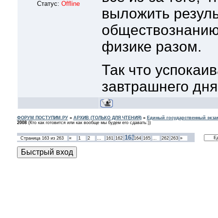
Статус:
Offline
выложить резуль
обществознанию,
физике разом.
Так что успокаи
завтрашнего дня
ФОРУМ ПОСТУПИМ.РУ
»
АРХИВ (ТОЛЬКО ДЛЯ ЧТЕНИЯ)
»
Единый государственный экзам
2008
(Кто как готовится или как вообще мы будем его сдавать:))
163
Страница
163
из
263
«
1
2
…
161
162
164
165
…
262
263
»