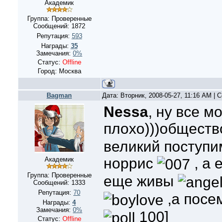
Академик
Группа: Проверенные
Сообщений:
1872
Репутация:
593
Награды:
35
Замечания:
0%
Статус:
Offline
Город: Москва
Bagman
Дата: Вторник, 2008-05-27, 11:16 AM |
Nessa
, ну все м
плохо)))обществ
великий поступим
норрис
, а 
Академик
Группа: Проверенные
еще живы
Сообщений:
1333
Репутация:
70
,а посе
Награды:
4
Замечания:
0%
100]
Статус:
Offline