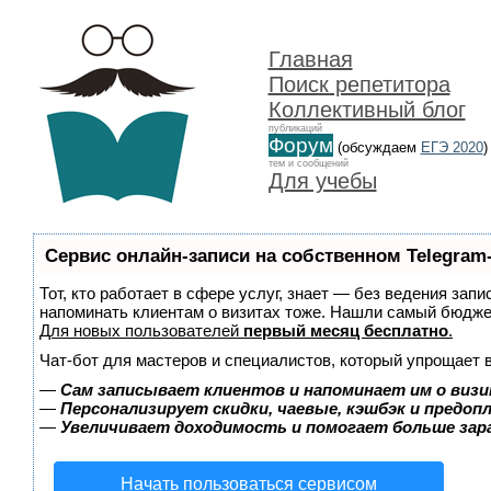
Главная
Поиск репетитора
Коллективный блог
публикаций
Форум
(обсуждаем
ЕГЭ 2020
)
тем и сообщений
Для учебы
Сервис онлайн-записи на собственном Telegram
Тот, кто работает в сфере услуг, знает — без ведения запи
напоминать клиентам о визитах тоже. Нашли самый бюдж
Для новых пользователей
первый месяц бесплатно
.
Чат-бот для мастеров и специалистов, который упрощает 
—
Сам записывает клиентов и напоминает им о визи
—
Персонализирует скидки, чаевые, кэшбэк и предоп
—
Увеличивает доходимость и помогает больше за
Начать пользоваться сервисом