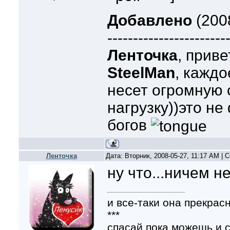
Добавлено
(2008
-----------------------
Ленточка
, приве
SteelMan
, кажд
несет огромную
нагрузку))это не
богов
Ленточка
Дата: Вторник, 2008-05-27, 11:17 AM |
ну что...ничем н
и все-таки она прекрасн
***
спасай,пока можешь,и с