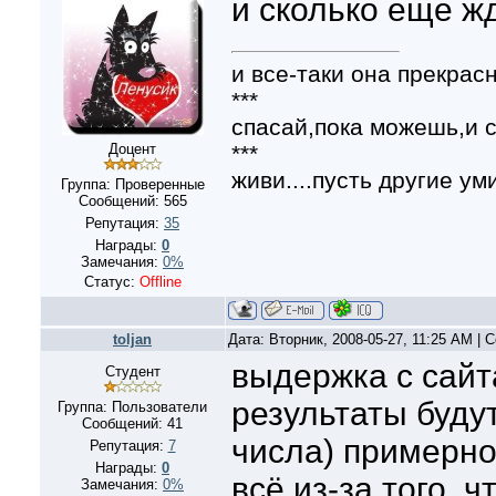
и сколько еще ж
и все-таки она прекрасн
***
спасай,пока можешь,и с
***
Доцент
живи....пусть другие уми
Группа: Проверенные
Сообщений:
565
Репутация:
35
Награды:
0
Замечания:
0%
Статус:
Offline
toljan
Дата: Вторник, 2008-05-27, 11:25 AM |
выдержка с сайта
Студент
результаты будут 
Группа: Пользователи
Сообщений:
41
числа) примерно 
Репутация:
7
Награды:
0
всё из-за того, 
Замечания:
0%