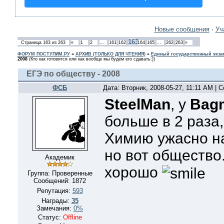
Новые сообщения
·
Уч
163
Страница
163
из
263
«
1
2
…
161
162
164
165
…
262
263
»
ФОРУМ ПОСТУПИМ.РУ
»
АРХИВ (ТОЛЬКО ДЛЯ ЧТЕНИЯ)
»
Единый государственный экзам
2008
(Кто как готовится или как вообще мы будем его сдавать:))
ЕГЭ по обществу - 2008
ФСБ
Дата: Вторник, 2008-05-27, 11:11 AM |
SteelMan
, у
Bag
больше в 2 раза,
Химию ужасно на
но вот общество.
Академик
хорошо
Группа: Проверенные
Сообщений:
1872
Репутация:
593
Награды:
35
Замечания:
0%
Статус:
Offline