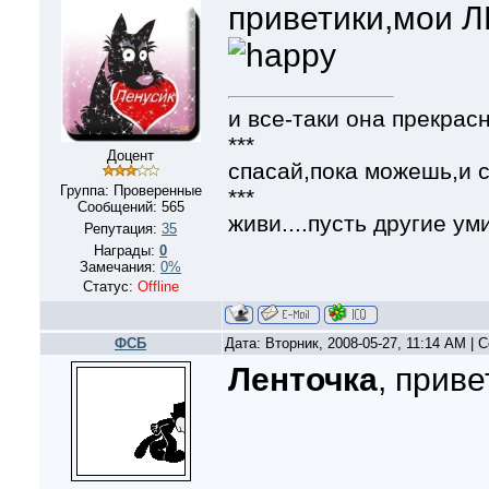
приветики,мои ЛЮ
и все-таки она прекрасн
***
Доцент
спасай,пока можешь,и с
Группа: Проверенные
***
Сообщений:
565
живи....пусть другие уми
Репутация:
35
Награды:
0
Замечания:
0%
Статус:
Offline
ФСБ
Дата: Вторник, 2008-05-27, 11:14 AM |
Ленточка
, прив