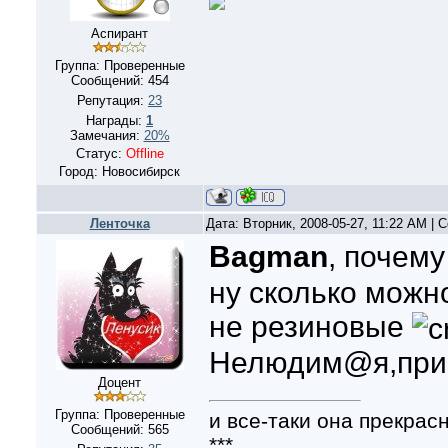
Аспирант
Группа: Проверенные
Сообщений:
454
Репутация:
23
Награды:
1
Замечания:
20%
Статус:
Offline
Город: Новосибирск
Ленточка
Дата: Вторник, 2008-05-27, 11:22 AM |
Bagman
, почему
ну сколько можн
не резиновые
Нелюдим@я,прив
Доцент
Группа: Проверенные
и все-таки она прекрасн
Сообщений:
565
***