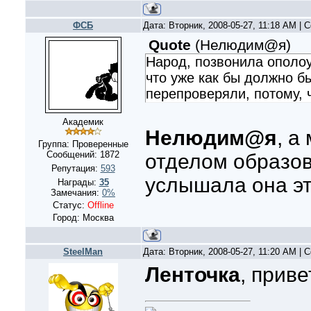
ФСБ
Дата: Вторник, 2008-05-27, 11:18 AM |
Quote
(
Нелюдим@я
)
Народ, позвонила ополо
что уже как бы должно б
перепроверяли, потому, 
Академик
Нелюдим@я
, а
Группа: Проверенные
Сообщений:
1872
отделом образов
Репутация:
593
услышала она э
Награды:
35
Замечания:
0%
Статус:
Offline
Город: Москва
SteelMan
Дата: Вторник, 2008-05-27, 11:20 AM |
Ленточка
, приве