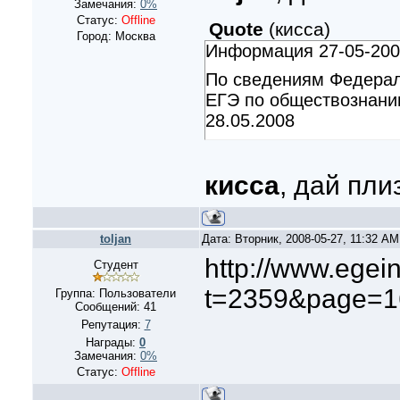
Замечания:
0%
Статус:
Offline
Quote
(
кисса
)
Город: Москва
Информация 27-05-200
По сведениям Федераль
ЕГЭ по обществознани
28.05.2008
кисса
, дай пл
toljan
Дата: Вторник, 2008-05-27, 11:32 A
http://www.egei
Студент
t=2359&page=1
Группа: Пользователи
Сообщений:
41
Репутация:
7
Награды:
0
Замечания:
0%
Статус:
Offline