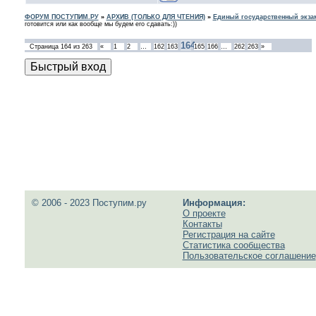
ФОРУМ ПОСТУПИМ.РУ
»
АРХИВ (ТОЛЬКО ДЛЯ ЧТЕНИЯ)
»
Единый государственный экзам
готовится или как вообще мы будем его сдавать:))
164
Страница
164
из
263
«
1
2
…
162
163
165
166
…
262
263
»
© 2006 - 2023 Поступим.ру
Информация:
О проекте
Контакты
Регистрация на сайте
Статистика сообщества
Пользовательское соглашение