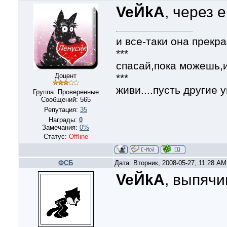
VeЙkA
, через 
и все-таки она прекра
***
спасай,пока можешь,и
***
Доцент
живи....пусть другие у
Группа: Проверенные
Сообщений:
565
Репутация:
35
Награды:
0
Замечания:
0%
Статус:
Offline
ФСБ
Дата: Вторник, 2008-05-27, 11:28 A
VeЙkA
, выпяч