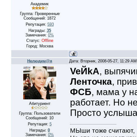
Академик
Группа: Проверенные
Сообщений:
1872
Репутация:
593
Награды:
35
Замечания:
0%
Статус:
Offline
Город: Москва
Нелюдим@я
Дата: Вторник, 2008-05-27, 11:29 A
VeЙkA
, выпяч
Ленточка
, прив
ФСБ
, мама у 
работает. Но н
Абитуриент
Просто услыша
Группа: Пользователи
Сообщений:
10
Репутация:
5
МЫши тоже считают, 
Награды:
0
Замечания:
0%