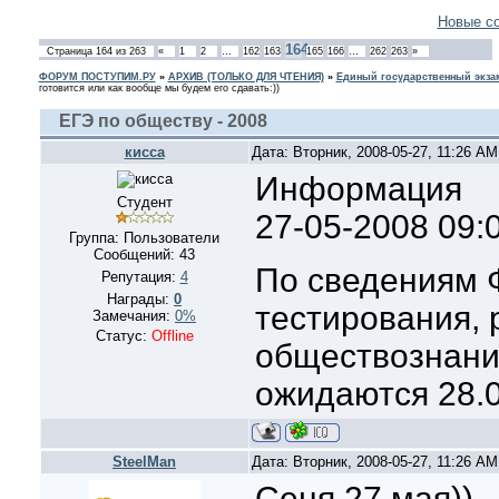
Новые с
164
Страница
164
из
263
«
1
2
…
162
163
165
166
…
262
263
»
ФОРУМ ПОСТУПИМ.РУ
»
АРХИВ (ТОЛЬКО ДЛЯ ЧТЕНИЯ)
»
Единый государственный экзам
готовится или как вообще мы будем его сдавать:))
ЕГЭ по обществу - 2008
кисса
Дата: Вторник, 2008-05-27, 11:26 A
Информация
Студент
27-05-2008 09:
Группа: Пользователи
Сообщений:
43
По сведениям 
Репутация:
4
Награды:
0
тестирования, 
Замечания:
0%
Статус:
Offline
обществознани
ожидаются 28.
SteelMan
Дата: Вторник, 2008-05-27, 11:26 A
Сеня 27 мая))