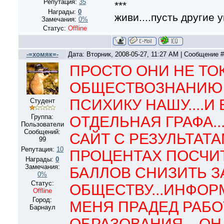
Репутация:
35
***
Награды:
0
живи....пусть другие у
Замечания:
0%
Статус:
Offline
-=хомяк=-
Дата: Вторник, 2008-05-27, 11:27 AM | Сообщение 
ПРОСТО ОНИ НЕ ТО
ОБЩЕСТВОЗНАНИЮ 
ПСИХИКУ НАШУ....И 
Студент
Группа:
ОТДЕЛЬНАЯ ГРАФА..
Пользователи
Сообщений:
САЙТ С РЕЗУЛЬТАТА
99
Репутация:
10
ПРОЦЕНТАХ ПОСЧИ
Награды:
0
Замечания:
БАЛЛОВ СНИЗИТЬ З
0%
Статус:
ОБЩЕСТВУ...ИНФОР
Offline
Город:
МЕНЯ ПРАДЕД РАБО
Барнаул
ОБРАЗОВАНИЯ....О