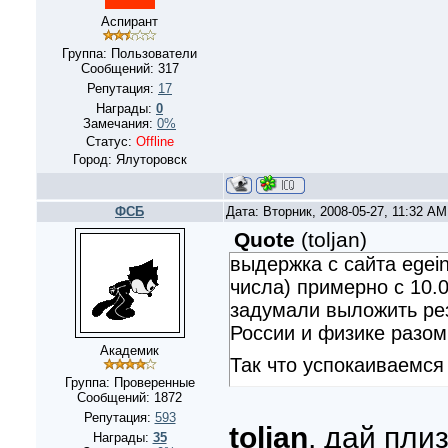
Аспирант
Группа: Пользователи
Сообщений:
317
Репутация:
17
Награды:
0
Замечания:
0%
Статус:
Offline
Город: Ялуторовск
ФСБ
Дата: Вторник, 2008-05-27, 11:32 A
Quote
(
toljan
)
выдержка с сайта egeinf
числа) примерно с 10.0
задумали выложить ре
России и физике разом
Академик
Так что успокаиваемся
Группа: Проверенные
Сообщений:
1872
Репутация:
593
toljan
, дай пли
Награды:
35