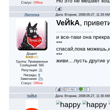
Но это не мешает кошк
Статус:
Offline
Ленточка
Дата: Вторник, 2008-05-27, 11:29 A
VeЙkA
, привети
и все-таки она прекра
***
спасай,пока можешь,и
***
Доцент
живи....пусть другие у
Группа: Проверенные
Сообщений:
565
Репутация:
35
Награды:
0
Замечания:
0%
Статус:
Offline
VeЙkA
Дата: Вторник, 2008-05-27, 11:30 A