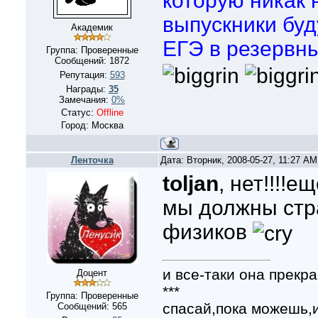
которую никак 
выпускники буд
Академик
ЕГЭ в резервн
Группа: Проверенные
Сообщений:
1872
Репутация:
593
Награды:
35
Замечания:
0%
Статус:
Offline
Город: Москва
Ленточка
Дата: Вторник, 2008-05-27, 11:27 A
toljan
, нет!!!!е
мы должны стра
физиков
и все-таки она прекра
Доцент
***
Группа: Проверенные
спасай,пока можешь,и
Сообщений:
565