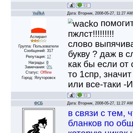
VeЙkA
Дата: Вторник, 2008-05-27, 11:27 A
помогит
пжлст!!!!!!!!!
Аспирант
слово выпячив
Группа: Пользователи
Сообщений:
317
букву ? даж в с
Репутация:
17
как бы если от 
Награды:
0
Замечания:
0%
то 1спр, значит
Статус:
Offline
Город: Ялуторовск
или все-таки -И
ФСБ
Дата: Вторник, 2008-05-27, 11:27 A
в связи с тем, 
бланков по общ