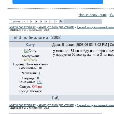
Новые сообщения
·
Уч
6
Страница
6
из
6
«
1
2
3
4
5
ФОРУМ ПОСТУПИМ.РУ
»
АРХИВ (ТОЛЬКО ДЛЯ ЧТЕНИЯ)
»
Единый государственный экзам
- 2008
(Всё о ЕГЭ по биологии - 2008)
ЕГЭ по биологии - 2008
Carry
Дата: Вторник, 2008-06-03, 6:02 PM | 
у меня вот 81,но пойду апеллировать=
у подружки 90,все думали на 3 напише
Абитуриент
Группа: Пользователи
Сообщений:
10
Репутация:
1
Награды:
0
Замечания:
0%
Статус:
Offline
Город: Ижевск
ФОРУМ ПОСТУПИМ.РУ
»
АРХИВ (ТОЛЬКО ДЛЯ ЧТЕНИЯ)
»
Единый государственный экзам
- 2008
(Всё о ЕГЭ по биологии - 2008)