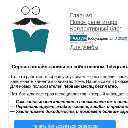
Главная
Поиск репетитора
Коллективный блог
публикаций
Форум
(обсуждаем
ЕГЭ 2020
)
тем и сообщений
Для учебы
Сервис онлайн-записи на собственном Telegram
Тот, кто работает в сфере услуг, знает — без ведения запи
напоминать клиентам о визитах тоже. Нашли самый бюдж
Для новых пользователей
первый месяц бесплатно
.
Чат-бот для мастеров и специалистов, который упрощает 
—
Сам записывает клиентов и напоминает им о визи
—
Персонализирует скидки, чаевые, кэшбэк и предоп
—
Увеличивает доходимость и помогает больше за
Начать пользоваться сервисом