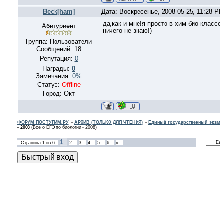
Beck[ham]
Дата: Воскресенье, 2008-05-25, 11:28 
да,как и мне!я просто в хим-био клас
Абитуриент
ничего не знаю!)
Группа: Пользователи
Сообщений:
18
Репутация:
0
Награды:
0
Замечания:
0%
Статус:
Offline
Город: Окт
ФОРУМ ПОСТУПИМ.РУ
»
АРХИВ (ТОЛЬКО ДЛЯ ЧТЕНИЯ)
»
Единый государственный экзам
- 2008
(Всё о ЕГЭ по биологии - 2008)
1
Страница
1
из
6
2
3
4
5
6
»