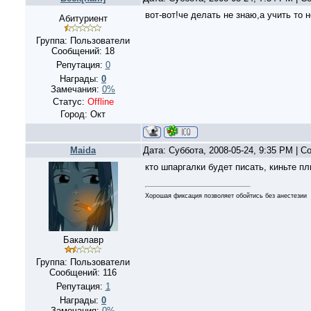
вот-вот!че делать не знаю,а учить то н
Абитуриент
Группа: Пользователи
Сообщений:
18
Репутация:
0
Награды:
0
Замечания:
0%
Статус:
Offline
Город: Окт
Maida
Дата: Суббота, 2008-05-24, 9:35 PM | 
кто шпаргалки будет писать, киньте пл
Хорошая фиксация позволяет обойтись без анестезии
Бакалавр
Группа: Пользователи
Сообщений:
116
Репутация:
1
Награды:
0
Замечания:
0%