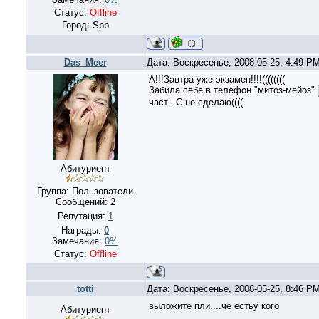
Статус:
Offline
Город: Spb
Das_Meer
Дата: Воскресенье, 2008-05-25, 4:49 P
А!!!Завтра уже экзамен!!!!((((((((
Забила себе в телефон "митоз-мейоз"
часть С не сделаю((((
Абитуриент
Группа: Пользователи
Сообщений:
2
Репутация:
1
Награды:
0
Замечания:
0%
Статус:
Offline
totti
Дата: Воскресенье, 2008-05-25, 8:46 P
выложите пли....че естьу кого
Абитуриент