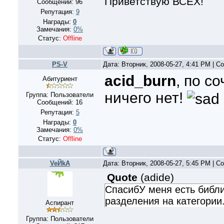
Приветствую ВСЕХ!
Сообщений:
96
Репутация:
9
Награды:
0
Замечания:
0%
Статус:
Offline
PS-V
Дата: Вторник, 2008-05-27, 4:41 PM | 
acid_burn
, по с
Абитуриент
ничего нет!
Группа: Пользователи
Сообщений:
16
Репутация:
5
Награды:
0
Замечания:
0%
Статус:
Offline
VeЙkA
Дата: Вторник, 2008-05-27, 5:45 PM | 
Quote
(
adide
)
СпасибУ меня есть библи
разделения на категории
Аспирант
Группа: Пользователи