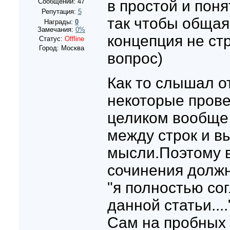
Сообщений:
47
в простой и пон
Репутация:
5
так чтобы общая
Награды:
0
Замечания:
0%
концепция не ст
Статус:
Offline
Город: Москва
вопрос)
Как то слышал от
некоторые пров
целиком вообще 
между строк и в
мысли.Поэтому в
сочинения должн
"я полностью со
данной статьи....
Сам на пробных 