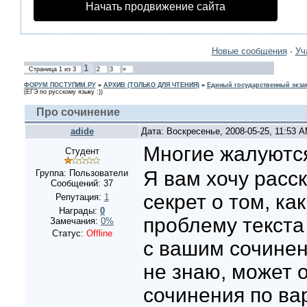
Начать продвижение сайта
Новые сообщения
·
Уч
1
Страница
1
из
3
2
3
»
ФОРУМ ПОСТУПИМ.РУ
»
АРХИВ (ТОЛЬКО ДЛЯ ЧТЕНИЯ)
»
Единый государственный экзам
(ЕГЭ по русскому языку :))
Про сочинение
adide
Дата: Воскресенье, 2008-05-25, 11:53 
Многие жалуютс
Студент
Я вам хочу расс
Группа: Пользователи
Сообщений:
37
секрет о том, ка
Репутация:
1
Награды:
0
проблему текста 
Замечания:
0%
Статус:
Offline
с вашим сочинен
не знаю, может 
сочинения по ва