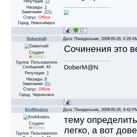
Репутация:
23
Награды:
1
Замечания:
20%
Статус:
Offline
Город: Новосибирск
DobermaN
Дата: Понедельник, 2008-05-26, 0:29 
Сочинения это в
Студент
Группа: Пользователи
DoberM@N
Сообщений:
43
Репутация:
3
Награды:
0
Замечания:
0%
Статус:
Offline
Город: Черняховск
KroftAndors
Дата: Понедельник, 2008-05-26, 9:42 
тему определить
Студент
легко, а вот дов
Группа: Пользователи