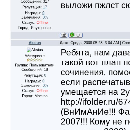
Сообщений:
317
выложи пжлст сю
Репутация:
17
Награды:
0
Замечания:
0%
Статус:
Offline
Город: Ялуторовск
Aksius
Дата: Среда, 2008-05-28, 3:04 AM | Со
Ребята, нам дав
Абитуриент
такой вот план 
Группа: Пользователи
Сообщений:
18
сочинения, помо
Репутация:
0
если распечатыв
Награды:
0
Замечания:
0%
умещается на 2у
Статус:
Offline
Город: Москва
http://ifolder.ru/
(ВнИмАнИе!!! Ф
2007!!! Кому не