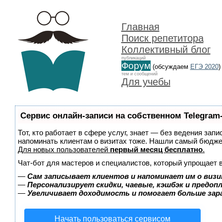
Главная
Поиск репетитора
Коллективный блог
публикаций
Форум
(обсуждаем
ЕГЭ 2020
)
тем и сообщений
Для учебы
Сервис онлайн-записи на собственном Telegram
Тот, кто работает в сфере услуг, знает — без ведения запи
напоминать клиентам о визитах тоже. Нашли самый бюдж
Для новых пользователей
первый месяц бесплатно
.
Чат-бот для мастеров и специалистов, который упрощает 
—
Сам записывает клиентов и напоминает им о визи
—
Персонализирует скидки, чаевые, кэшбэк и предоп
—
Увеличивает доходимость и помогает больше за
Начать пользоваться сервисом