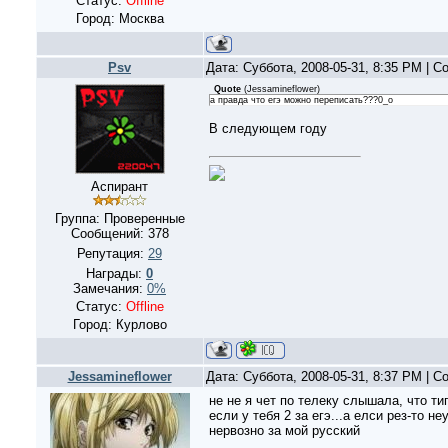
Статус:
Offline
Город: Москва
Psv
Дата: Суббота, 2008-05-31, 8:35 PM | 
Quote
(
Jessamineflower
)
а правда что егэ можно переписать???0_o
В следующем году
Аспирант
Группа: Проверенные
Сообщений:
378
Репутация:
29
Награды:
0
Замечания:
0%
Статус:
Offline
Город: Курлово
Jessamineflower
Дата: Суббота, 2008-05-31, 8:37 PM | 
не не я чет по телеку слышала, что ти
если у тебя 2 за егэ...а елси рез-то н
нервозно за мой русский