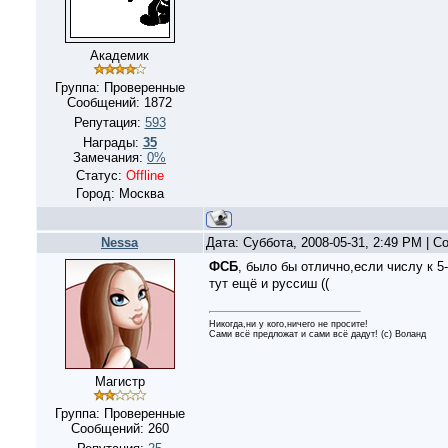
Академик
Группа: Проверенные
Сообщений:
1872
Репутация:
593
Награды:
35
Замечания:
0%
Статус:
Offline
Город: Москва
Nessa
Дата: Суббота, 2008-05-31, 2:49 PM | 
ФСБ
, было бы отлично,если числу к 5-
тут ещё и руссиш ((
Никогда,ни у кого,ничего не просите!
Сами всё предложат и сами всё дадут! (с) Воланд
Магистр
Группа: Проверенные
Сообщений:
260