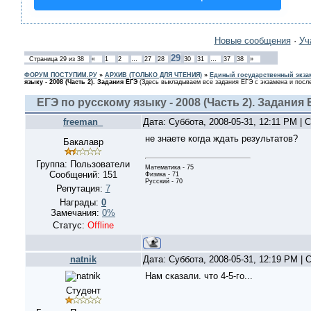
Новые сообщения
·
Уч
29
Страница
29
из
38
«
1
2
…
27
28
30
31
…
37
38
»
ФОРУМ ПОСТУПИМ.РУ
»
АРХИВ (ТОЛЬКО ДЛЯ ЧТЕНИЯ)
»
Единый государственный экзам
языку - 2008 (Часть 2). Задания ЕГЭ
(Здесь выкладываем все задания ЕГЭ с экзамена и после
ЕГЭ по русскому языку - 2008 (Часть 2). Задания 
freeman_
Дата: Суббота, 2008-05-31, 12:11 PM |
не знаете когда ждать результатов?
Бакалавр
Группа: Пользователи
Математика - 75
Сообщений:
151
Физика - 71
Русский - 70
Репутация:
7
Награды:
0
Замечания:
0%
Статус:
Offline
natnik
Дата: Суббота, 2008-05-31, 12:19 PM |
Нам сказали. что 4-5-го...
Студент