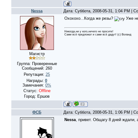
Nessa
Дата: Суббота, 2008-05-31, 1:04 PM | 
Охохохо...Когда же резы?
Уже не
Никогда,ни у кого,ничего не просите!
Сами всё предложат и сами всё дадут! (с) Воланд
Магистр
Группа: Проверенные
Сообщений:
260
Репутация:
25
Награды:
0
Замечания:
0%
Статус:
Offline
Город: Ершов
ФСБ
Дата: Суббота, 2008-05-31, 1:06 PM | 
Nessa
, привет. Общагу 8 дней ждали,