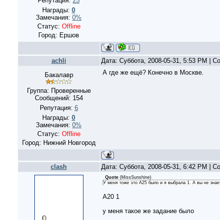
Репутация:
25
Награды:
0
Замечания:
0%
Статус:
Offline
Город: Ершов
achli
Дата: Суббота, 2008-05-31, 5:53 PM | 
А где же ещё? Конечно в Москве.
Бакалавр
Группа: Проверенные
Сообщений:
154
Репутация:
6
Награды:
0
Замечания:
0%
Статус:
Offline
Город: Нижний Новгород
clash
Дата: Суббота, 2008-05-31, 6:42 PM | 
Quote
(
MissSunshine
)
У меня тоже это А25 было и я выбрала 1. А вы не знае
А20 1
у меня такое же задание было