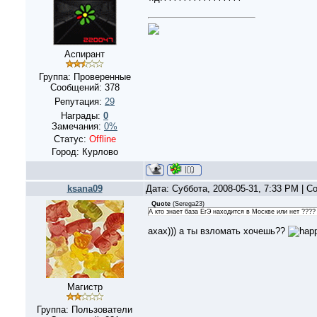
Аспирант
Группа: Проверенные
Сообщений:
378
Репутация:
29
Награды:
0
Замечания:
0%
Статус:
Offline
Город: Курлово
ksana09
Дата: Суббота, 2008-05-31, 7:33 PM | 
Quote
(
Serega23
)
А кто знает база ЕгЭ находится в Москве или нет ????
ахах))) а ты взломать хочешь??
Магистр
Группа: Пользователи