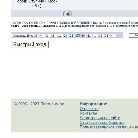
Город: Ступино ( Моск.
обл.)
ФОРУМ ПОСТУПИМ.РУ
»
АРХИВ (ТОЛЬКО ДЛЯ ЧТЕНИЯ)
»
Единый государственный экзам
языку - 2008 (Часть 2). Задания ЕГЭ
(Здесь выкладываем все задания ЕГЭ с экзамена и после
29
Страница
29
из
38
«
1
2
…
27
28
30
31
…
37
38
»
© 2006 - 2023 Поступим.ру
Информация:
О проекте
Контакты
Регистрация на сайте
Статистика сообщества
Пользовательское соглашение