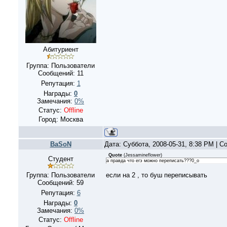
Абитуриент
Группа: Пользователи
Сообщений:
11
Репутация:
1
Награды:
0
Замечания:
0%
Статус:
Offline
Город: Москва
BaSoN
Дата: Суббота, 2008-05-31, 8:38 PM | 
Quote
(
Jessamineflower
)
Студент
а правда что егэ можно переписать???0_o
Группа: Пользователи
если на 2 , то буш переписывать
Сообщений:
59
Репутация:
6
Награды:
0
Замечания:
0%
Статус:
Offline