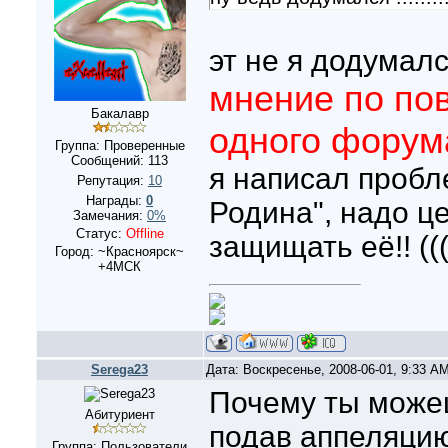
эт не я додумалс
мнение по пов
Бакалавр
одного форум
Группа: Проверенные
Сообщений:
113
я написал пробл
Репутация:
10
Награды:
0
Родина", надо ц
Замечания:
0%
Статус:
Offline
защищать её!! ((
Город: ~Красноярск~
+4МСК
Serega23
Дата: Воскресенье, 2008-06-01, 9:33 A
Почему ты може
Абитуриент
подав аппеляцию 
Группа: Пользователи