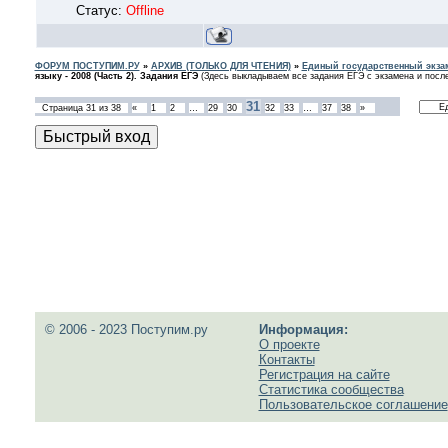
Статус:
Offline
ФОРУМ ПОСТУПИМ.РУ
»
АРХИВ (ТОЛЬКО ДЛЯ ЧТЕНИЯ)
»
Единый государственный экзам
языку - 2008 (Часть 2). Задания ЕГЭ
(Здесь выкладываем все задания ЕГЭ с экзамена и после
31
Страница
31
из
38
«
1
2
…
29
30
32
33
…
37
38
»
© 2006 - 2023 Поступим.ру
Информация:
О проекте
Контакты
Регистрация на сайте
Статистика сообщества
Пользовательское соглашение