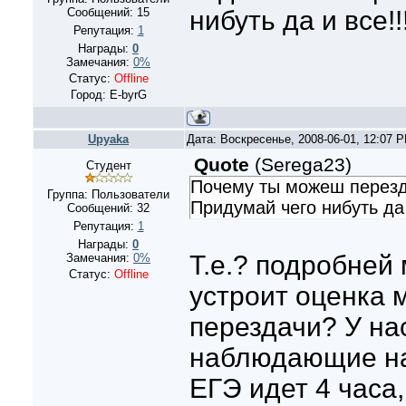
Сообщений:
15
нибуть да и все!!!!!
Репутация:
1
Награды:
0
Замечания:
0%
Статус:
Offline
Город: E-byrG
Upyaka
Дата: Воскресенье, 2008-06-01, 12:07 
Quote
(
Serega23
)
Студент
Почему ты можеш перездат
Группа: Пользователи
Придумай чего нибуть да и в
Сообщений:
32
Репутация:
1
Награды:
0
Т.е.? подробней
Замечания:
0%
Статус:
Offline
устроит оценка 
перездачи? У на
наблюдающие на
ЕГЭ идет 4 часа,