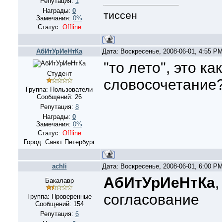
Репутация:
1
Награды:
0
тиссен
Замечания:
0%
Статус:
Offline
АбИтУрИеНтКа
Дата: Воскресенье, 2008-06-01, 4:55 P
"то лето", это ка
Студент
словосочетание
Группа: Пользователи
Сообщений:
26
Репутация:
8
Награды:
0
Замечания:
0%
Статус:
Offline
Город: Санкт Петербург
achli
Дата: Воскресенье, 2008-06-01, 6:00 P
АбИтУрИеНтКа
,
Бакалавр
согласование
Группа: Проверенные
Сообщений:
154
Репутация:
6