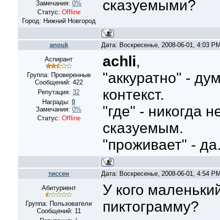
сказуемыми?
Замечания:
0%
Статус:
Offline
Город: Нижний Новгород
anouk
Дата: Воскресенье, 2008-06-01, 4:03 P
achli
,
Аспирант
"аккуратно" - ду
Группа: Проверенные
Сообщений:
422
контекст.
Репутация:
32
Награды:
0
"где" - никогда 
Замечания:
0%
Статус:
Offline
сказуемым.
"проживает" - да
тиссен
Дата: Воскресенье, 2008-06-01, 4:54 P
У кого маленький
Абитуриент
пиктограмму?
Группа: Пользователи
Сообщений:
11