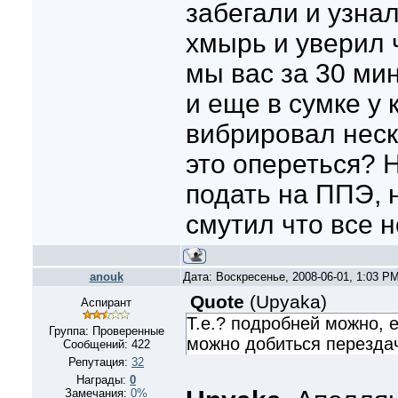
забегали и узнал
хмырь и уверил 
мы вас за 30 ми
и еще в сумке у 
вибрировал неск
это опереться? 
подать на ППЭ, 
смутил что все 
anouk
Дата: Воскресенье, 2008-06-01, 1:03 P
Quote
(
Upyaka
)
Аспирант
Т.е.? подробней можно, 
Группа: Проверенные
можно добиться перезда
Сообщений:
422
Репутация:
32
Награды:
0
Замечания:
0%