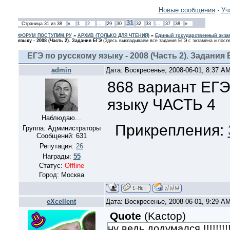
Новые сообщения
·
Уч
31
Страница
31
из
38
«
1
2
…
29
30
32
33
…
37
38
»
ФОРУМ ПОСТУПИМ.РУ
»
АРХИВ (ТОЛЬКО ДЛЯ ЧТЕНИЯ)
»
Единый государственный экзам
языку - 2008 (Часть 2). Задания ЕГЭ
(Здесь выкладываем все задания ЕГЭ с экзамена и после
ЕГЭ по русскому языку - 2008 (Часть 2). Задания 
admin
Дата: Воскресенье, 2008-06-01, 8:37 A
868 вариант ЕГЭ
языку ЧАСТЬ 4
Наблюдаю...
Прикрепления:
Группа: Администраторы
Сообщений:
631
Репутация:
26
Награды:
55
Статус:
Offline
Город: Москва
eXcellent
Дата: Воскресенье, 2008-06-01, 9:29 A
Quote
(
Kactop
)
ну ведь додумался !!!!!!!!!