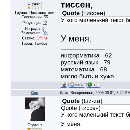
тиссен
,
Студент
Quote
(
тиссен
)
Группа: Пользователи
Сообщений:
55
У кого маленький текст 
Репутация:
12
Награды:
0
Замечания:
0%
У меня.
Статус:
Offline
Город: Тамбов
информатика - 62
русский язык - 79
математика - 68
могло быть и хуже...
Geo
Дата: Воскресенье, 2008-06-01, 8:42 P
Quote
(
Liz-za
)
Quote (тиссен)
У кого маленький текст 
У меня.
Студент