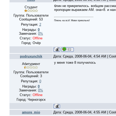
блин не прикрепилось. вобщем рассм
Студент
пропорции выражаем АМ. она=8. и нах
Группа: Пользователи
Сообщений:
53
Плюнь на всё! Живи прикольно!
Репутация:
2
Награды:
0
Замечания:
0%
Статус:
Offline
Город: Очёр
podruxunchik
Дата: Среда, 2008-06-04, 4:54 AM | Со
у меня тоже 8 получилось
Абитуриент
Группа: Пользователи
Сообщений:
3
Репутация:
0
Награды:
0
Замечания:
0%
Статус:
Offline
Город: Черногорск
amore_mio
Дата: Среда, 2008-06-04, 4:55 AM | Со