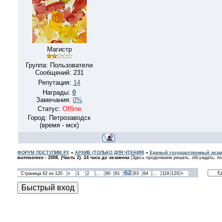
Магистр
Группа: Пользователи
Сообщений:
231
Репутация:
14
Награды:
0
Замечания:
0%
Статус:
Offline
Город: Петрозаводск
(время - мск)
ФОРУМ ПОСТУПИМ.РУ
»
АРХИВ (ТОЛЬКО ДЛЯ ЧТЕНИЯ)
»
Единый государственный экзам
математике - 2008. (Часть 2). 24 часа до экзамена
(Здесь продолжаем решать, обсуждать, по
62
Страница
62
из
120
«
1
2
…
60
61
63
64
…
119
120
»