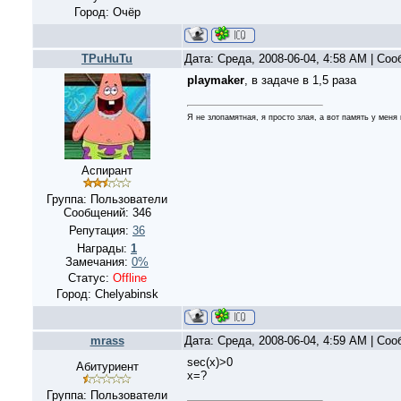
Город: Очёр
TPuHuTu
Дата: Среда, 2008-06-04, 4:58 AM | Со
playmaker
, в задаче в 1,5 раза
Я не злопамятная, я просто злая, а вот память у меня
Аспирант
Группа: Пользователи
Сообщений:
346
Репутация:
36
Награды:
1
Замечания:
0%
Статус:
Offline
Город: Chelyabinsk
mrass
Дата: Среда, 2008-06-04, 4:59 AM | Со
sec(x)>0
Абитуриент
x=?
Группа: Пользователи