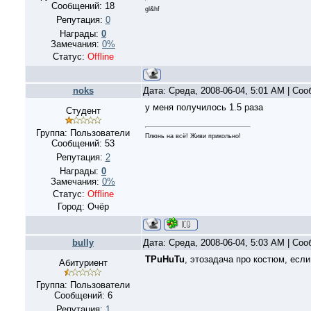
Сообщений:
18
gl&hf
Репутация:
0
Награды:
0
Замечания:
0%
Статус:
Offline
noks
Дата: Среда, 2008-06-04, 5:01 AM | Со
у меня получилось 1.5 раза
Студент
Группа: Пользователи
Плюнь на всё! Живи прикольно!
Сообщений:
53
Репутация:
2
Награды:
0
Замечания:
0%
Статус:
Offline
Город: Очёр
bully
Дата: Среда, 2008-06-04, 5:03 AM | Со
TPuHuTu
, этозадача про костюм, есл
Абитуриент
Группа: Пользователи
Сообщений:
6
Репутация:
1