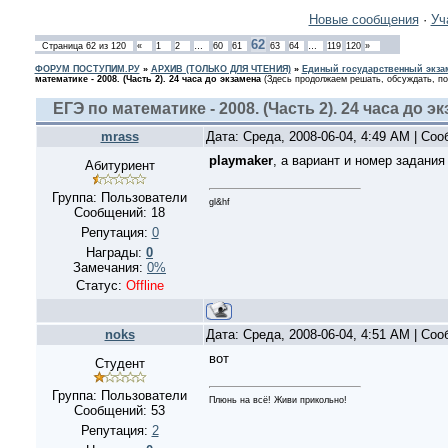
Новые сообщения
·
Уч
62
Страница
62
из
120
«
1
2
…
60
61
63
64
…
119
120
»
ФОРУМ ПОСТУПИМ.РУ
»
АРХИВ (ТОЛЬКО ДЛЯ ЧТЕНИЯ)
»
Единый государственный экзам
математике - 2008. (Часть 2). 24 часа до экзамена
(Здесь продолжаем решать, обсуждать, по
ЕГЭ по математике - 2008. (Часть 2). 24 часа до э
mrass
Дата: Среда, 2008-06-04, 4:49 AM | Со
playmaker
, а вариант и номер задани
Абитуриент
Группа: Пользователи
gl&hf
Сообщений:
18
Репутация:
0
Награды:
0
Замечания:
0%
Статус:
Offline
noks
Дата: Среда, 2008-06-04, 4:51 AM | Со
вот
Студент
Группа: Пользователи
Плюнь на всё! Живи прикольно!
Сообщений:
53
Репутация:
2