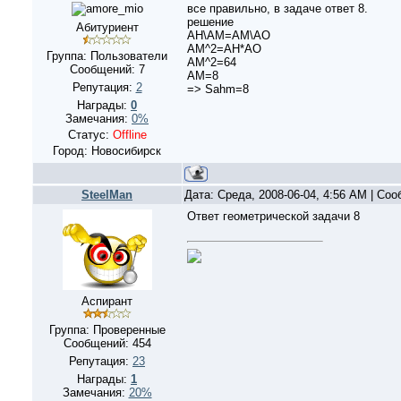
все правильно, в задаче ответ 8.
решение
Абитуриент
АН\АМ=АМ\АО
АМ^2=AH*AO
Группа: Пользователи
AM^2=64
Сообщений:
7
AM=8
Репутация:
2
=> Sahm=8
Награды:
0
Замечания:
0%
Статус:
Offline
Город: Новосибирск
SteelMan
Дата: Среда, 2008-06-04, 4:56 AM | Со
Ответ геометрической задачи 8
Аспирант
Группа: Проверенные
Сообщений:
454
Репутация:
23
Награды:
1
Замечания:
20%