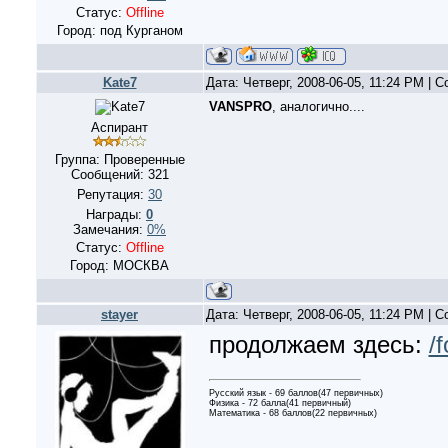
Статус:
Offline
Город: под Курганом
Kate7
Дата: Четверг, 2008-06-05, 11:24 PM |
VANSPRO
, аналогично....
Аспирант
Группа: Проверенные
Сообщений:
321
Репутация:
30
Награды:
0
Замечания:
0%
Статус:
Offline
Город: МОСКВА
stayer
Дата: Четверг, 2008-06-05, 11:24 PM |
продолжаем здесь:
/
Русский язык - 69 баллов(47 первичных)
Физика - 72 балла(41 первичный)
Математика - 68 баллов(22 первичных)