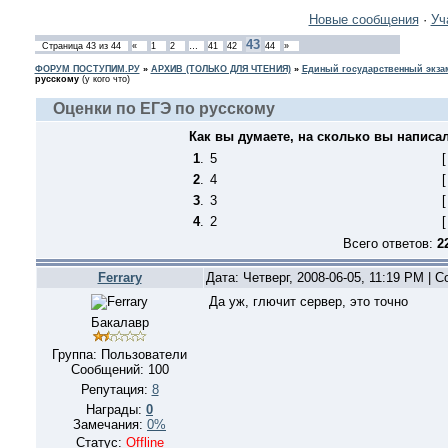
Новые сообщения
·
Уч
43
Страница
43
из
44
«
1
2
…
41
42
44
»
ФОРУМ ПОСТУПИМ.РУ
»
АРХИВ (ТОЛЬКО ДЛЯ ЧТЕНИЯ)
»
Единый государственный экзам
русскому
(у кого что)
Оценки по ЕГЭ по русскому
Как вы думаете, на сколько вы написа
1
.
5
2
.
4
3
.
3
4
.
2
Всего ответов:
2
Ferrary
Дата: Четверг, 2008-06-05, 11:19 PM |
Да уж, глючит сервер, это точно
Бакалавр
Группа: Пользователи
Сообщений:
100
Репутация:
8
Награды:
0
Замечания:
0%
Статус:
Offline