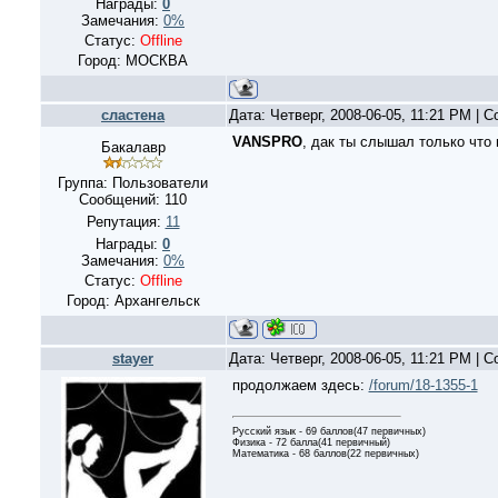
Награды:
0
Замечания:
0%
Статус:
Offline
Город: МОСКВА
сластена
Дата: Четверг, 2008-06-05, 11:21 PM |
VANSPRO
, дак ты слышал только что г
Бакалавр
Группа: Пользователи
Сообщений:
110
Репутация:
11
Награды:
0
Замечания:
0%
Статус:
Offline
Город: Архангельск
stayer
Дата: Четверг, 2008-06-05, 11:21 PM |
продолжаем здесь:
/forum/18-1355-1
Русский язык - 69 баллов(47 первичных)
Физика - 72 балла(41 первичный)
Математика - 68 баллов(22 первичных)