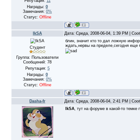
Репутация:
11
Награды:
0
Замечания:
0%
Статус:
Offline
IkSA
Дата: Среда, 2008-06-04, 1:39 PM | Со
блин, значит кто то дал ложную информ
ждать,нервы на пределе,сегодня еще б
Студент
Группа: Пользователи
Сообщений:
78
Репутация:
5
Награды:
0
Замечания:
0%
Статус:
Offline
Dasha-fr
Дата: Среда, 2008-06-04, 2:41 PM | Со
IkSA
, тут на форуме в какой-то темке 