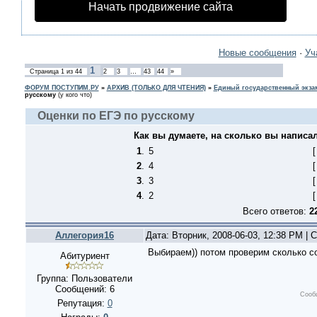
Начать продвижение сайта
Новые сообщения
·
Уч
1
Страница
1
из
44
2
3
…
43
44
»
ФОРУМ ПОСТУПИМ.РУ
»
АРХИВ (ТОЛЬКО ДЛЯ ЧТЕНИЯ)
»
Единый государственный экзам
русскому
(у кого что)
Оценки по ЕГЭ по русскому
Как вы думаете, на сколько вы написа
1
.
5
2
.
4
3
.
3
4
.
2
Всего ответов:
2
Аллегория16
Дата: Вторник, 2008-06-03, 12:38 PM |
Выбираем)) потом проверим сколько с
Абитуриент
Группа: Пользователи
Сообщений:
6
Сооб
Репутация:
0