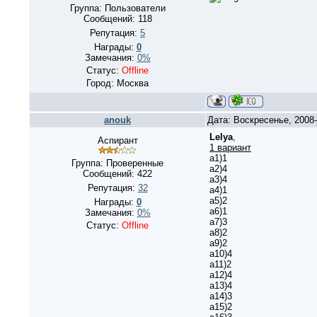
Группа: Пользователи
Сообщений:
118
Репутация:
5
Награды:
0
Замечания:
0%
Статус:
Offline
Город: Москва
anouk
Дата: Воскресенье, 2008
Lelya
,
Аспирант
1 вариант
а1)1
Группа: Проверенные
а2)4
Сообщений:
422
а3)4
Репутация:
32
а4)1
а5)2
Награды:
0
а6)1
Замечания:
0%
а7)3
Статус:
Offline
а8)2
а9)2
а10)4
а11)2
а12)4
а13)4
а14)3
а15)2