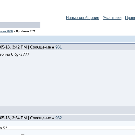
Новые сообщения
·
Участники
·
Прав
амен 2008
»
Пробный ЕГЭ
-05-18, 3:42 PM | Сообщение #
931
точно 6 букв???
-05-18, 3:54 PM | Сообщение #
932
укв???