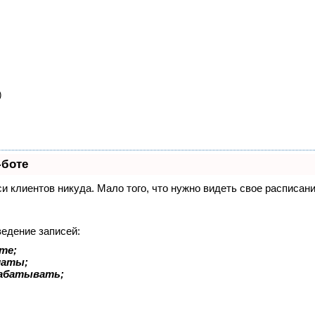
)
-боте
иси клиентов никуда. Мало того, что нужно видеть свое расписа
ведение записей:
те;
латы;
рабатывать;