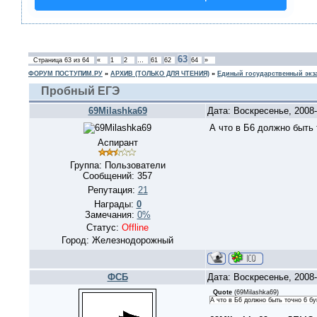
63
Страница
63
из
64
«
1
2
…
61
62
64
»
ФОРУМ ПОСТУПИМ.РУ
»
АРХИВ (ТОЛЬКО ДЛЯ ЧТЕНИЯ)
»
Единый государственный экз
Пробный ЕГЭ
69Milashka69
Дата: Воскресенье, 2008
А что в Б6 должно быть 
Аспирант
Группа: Пользователи
Сообщений:
357
Репутация:
21
Награды:
0
Замечания:
0%
Статус:
Offline
Город: Железнодорожный
ФСБ
Дата: Воскресенье, 2008
Quote
(
69Milashka69
)
А что в Б6 должно быть точно 6 б