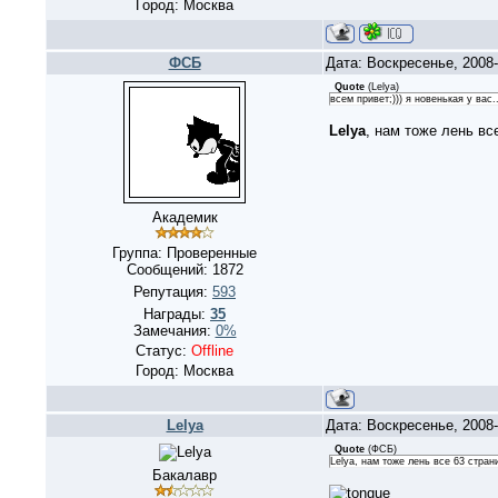
Город: Москва
ФСБ
Дата: Воскресенье, 2008
Quote
(
Lelya
)
всем привет;))) я новенькая у вас.
Lelya
, нам тоже лень в
Академик
Группа: Проверенные
Сообщений:
1872
Репутация:
593
Награды:
35
Замечания:
0%
Статус:
Offline
Город: Москва
Lelya
Дата: Воскресенье, 2008
Quote
(
ФСБ
)
Lelya, нам тоже лень все 63 стра
Бакалавр