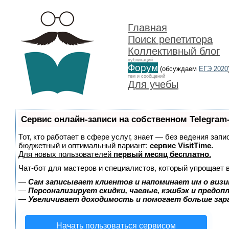
Главная
Поиск репетитора
Коллективный блог
публикаций
Форум
(обсуждаем
ЕГЭ 2020
тем и сообщений
Для учебы
Сервис онлайн-записи на собственном Telegram
Тот, кто работает в сфере услуг, знает — без ведения зап
бюджетный и оптимальный вариант:
сервис VisitTime.
Для новых пользователей
первый месяц бесплатно
.
Чат-бот для мастеров и специалистов, который упрощает 
—
Сам записывает клиентов и напоминает им о визи
—
Персонализирует скидки, чаевые, кэшбэк и предоп
—
Увеличивает доходимость и помогает больше за
Начать пользоваться сервисом