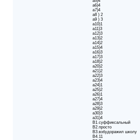
а5)4
а6)4
а7)4
а8 ) 2
а9 ) 3
а10)1
а11)3
а12)3
а13)2
а14)2
а15)4
а16)3
а17)3
а18)2
а20)2
а21)2
а22)3
а23)4
а24)1
а25)2
а26)1
а27)4
а28)3
а29)2
а30)3
а31)4
B1.суффиксальный
B2.просто
B3.взбудоражил школу
B4.11