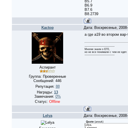
B5.7
B6.9
B7.6
B8.2739
Kactop
Дата: Воскресенье, 2008
а где а19 во втором вар-
-----------------------------------
Многие знали о ЕГЕ,
но не все понимали с чем ее едят.
-----------------------------------
Аспирант
Группа: Проверенные
Сообщений:
446
Репутация:
88
Награды:
13
Замечания:
0%
Статус:
Offline
Lelya
Дата: Воскресенье, 2008
Quote
(
anouk
)
Lelya,
1 вариант