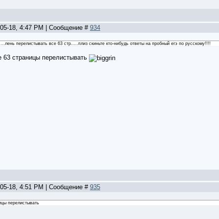
-05-18, 4:47 PM | Сообщение #
934
....лень перелистывать все 63 стр.....плиз скиньте кто-нибудь ответы на пробный егэ по русскому!!!!
се 63 страницы перелистывать
-05-18, 4:51 PM | Сообщение #
935
ницы перелистывать