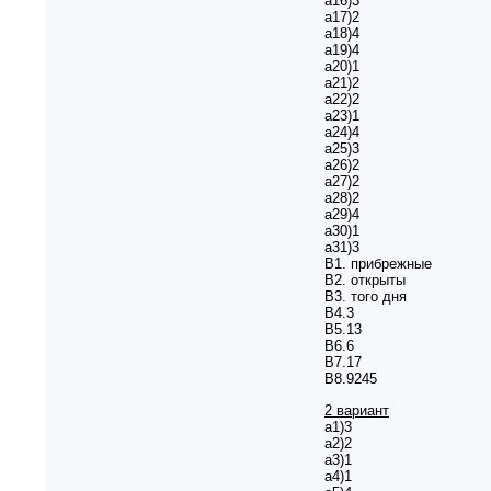
а16)3
а17)2
а18)4
а19)4
а20)1
а21)2
а22)2
а23)1
а24)4
а25)3
а26)2
а27)2
а28)2
а29)4
а30)1
а31)3
B1. прибрежные
B2. открыты
B3. того дня
B4.3
B5.13
B6.6
B7.17
B8.9245
2 вариант
а1)3
а2)2
а3)1
а4)1