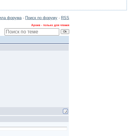
ила форума
·
Поиск по форуму
·
RSS
Архив - только для чтения