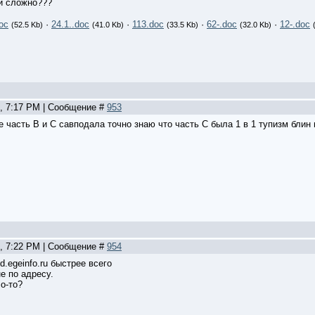
и сложно???
doc
·
24.1..doc
·
113.doc
·
62-.doc
·
12-.doc
(52.5 Kb)
(41.0 Kb)
(33.5 Kb)
(32.0 Kb)
2, 7:17 PM | Сообщение #
953
е часть В и С савподала точно знаю что часть С была 1 в 1 тупизм блин
2, 7:22 PM | Сообщение #
954
fed.egeinfo.ru быстрее всего
не по адресу.
о-то?