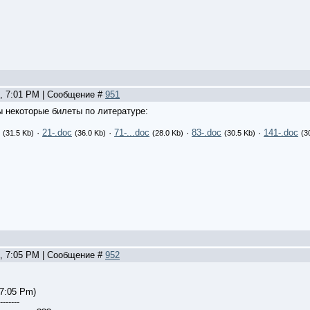
2, 7:01 PM | Сообщение #
951
 некоторые билеты по литературе:
·
21-.doc
·
71-...doc
·
83-.doc
·
141-.doc
(31.5 Kb)
(36.0 Kb)
(28.0 Kb)
(30.5 Kb)
(3
2, 7:05 PM | Сообщение #
952
 7:05 Pm)
-------