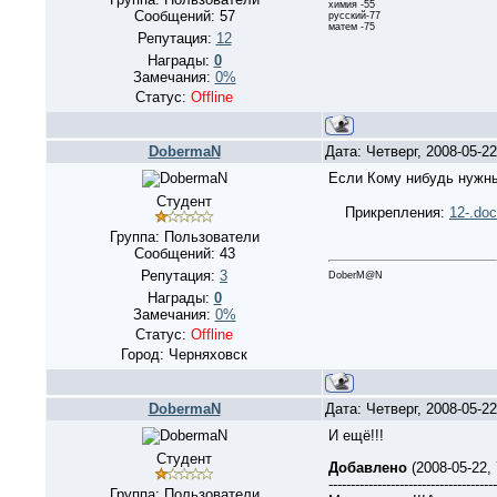
химия -55
Сообщений:
57
русский-77
матем -75
Репутация:
12
Награды:
0
Замечания:
0%
Статус:
Offline
DobermaN
Дата: Четверг, 2008-05-2
Если Кому нибудь нужны
Студент
Прикрепления:
12-.doc
Группа: Пользователи
Сообщений:
43
Репутация:
3
DoberM@N
Награды:
0
Замечания:
0%
Статус:
Offline
Город: Черняховск
DobermaN
Дата: Четверг, 2008-05-2
И ещё!!!
Студент
Добавлено
(2008-05-22,
--------------------------------------
Группа: Пользователи