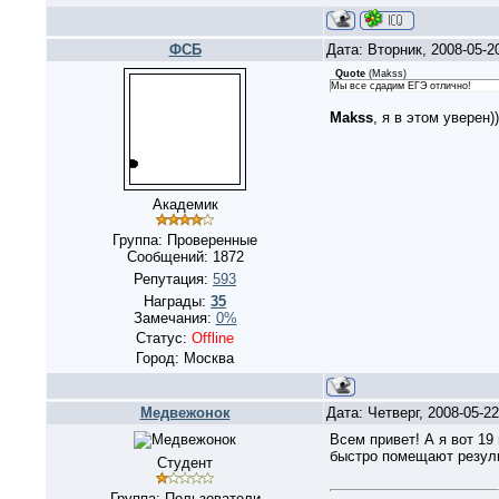
ФСБ
Дата: Вторник, 2008-05-2
Quote
(
Makss
)
Мы все сдадим ЕГЭ отлично!
Makss
, я в этом уверен)
Академик
Группа: Проверенные
Сообщений:
1872
Репутация:
593
Награды:
35
Замечания:
0%
Статус:
Offline
Город: Москва
Медвежонок
Дата: Четверг, 2008-05-2
Всем привет! А я вот 19
быстро помещают резул
Студент
Группа: Пользователи