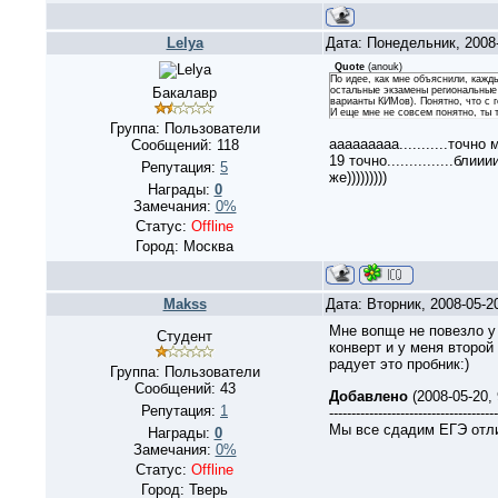
Lelya
Дата: Понедельник, 2008
Quote
(
anouk
)
По идее, как мне объяснили, кажд
Бакалавр
остальные экзамены региональные в
варианты КИМов). Понятно, что с г
И еще мне не совсем понятно, ты т
Группа: Пользователи
ааааааааа...........точно
Сообщений:
118
19 точно...............бли
Репутация:
5
же)))))))))
Награды:
0
Замечания:
0%
Статус:
Offline
Город: Москва
Makss
Дата: Вторник, 2008-05-2
Мне вопще не повезло у
Студент
конверт и у меня второй
радует это пробник:)
Группа: Пользователи
Сообщений:
43
Добавлено
(2008-05-20,
Репутация:
1
--------------------------------------
Мы все сдадим ЕГЭ отл
Награды:
0
Замечания:
0%
Статус:
Offline
Город: Тверь