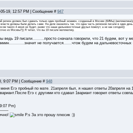
-05-19, 12:57 PM | Сообщение #
947
ый регион должен был сдавать только один пробный экзамен, созданный в Москве (КИМы) (математика/ру
ласти должны были делать сами. На деле оказалось так, что одна часть регионов писали в один день, д
осом такого 4 июня не будет, разве что наши дальневосточные друзья помогут, а не как сегодня))
очно из Москвы?)) Я читал, что вы 19 писали математику.
 мы ведь 19 писали..........просто сначала говорили, что 21 будем, вот у ме
иииииин.............значит не получается.......чтож будем на дальневосточных 
0, 9:07 PM | Сообщение #
948
 меня Егэ пробный по мате. 21апреля был, я нашел ответы 20апреля на 
 вариант.После Егэ с другими кто сдавал 1вариант говорил ответы совпал
 9:07 Pm)
-------
ично!
P.s За это прошу плюсик :))