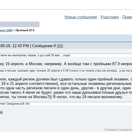
Новые сообщения
·
Участники
·
Прав
амен 2008
»
Пробный ЕГЭ
-05-19, 12:43 PM | Сообщение #
946
...4 июня мы математику пишем, а русский 29 мая....скоро
ку 19 апреля, в Москве, например. А вообще там с пробными ЕГЭ непрос
й мы и писали, выложил один человек 20 апреля в 8.39 (только я не поняла утра или вечера)...а мы пис
нили, каждый регион должен был сдавать только один пробный экзамен,
- 19 и 21 апреля соответственно), все остальные экзамены региональны
то одна часть регионов писали в один день, другая - в другие дни, один 
госом такого 4 июня не будет, разве что наши дальневосточные друзья пом
ятно, ты точно из Москвы?)) Я читал, что вы 19 писали математику.
атике Свердловской обл
а)
Сообщение отредакт