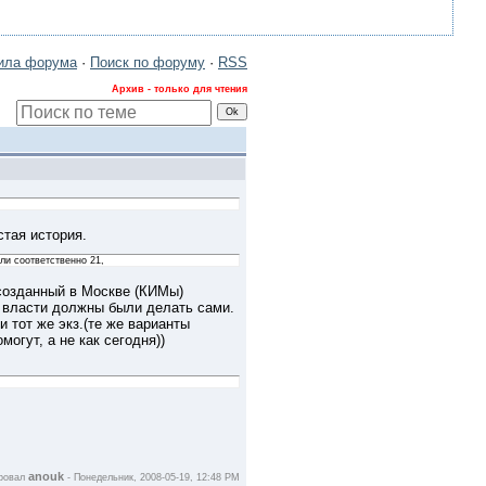
ила форума
·
Поиск по форуму
·
RSS
Архив - только для чтения
тая история.
али соответственно 21,
 созданный в Москве (КИМы)
е власти должны были делать сами.
и тот же экз.(те же варианты
огут, а не как сегодня))
anouk
ировал
-
Понедельник, 2008-05-19, 12:48 PM