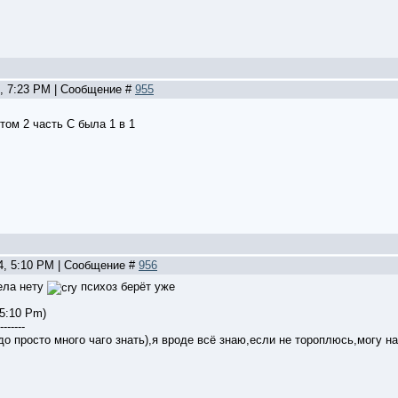
2, 7:23 PM | Сообщение #
955
том 2 часть С была 1 в 1
24, 5:10 PM | Сообщение #
956
рела нету
психоз берёт уже
 5:10 Pm)
-------
до просто много чаго знать),я вроде всё знаю,если не тороплюсь,могу н