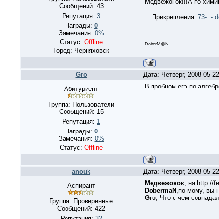
Медвежонок!!!А по хими
Сообщений:
43
Репутация:
3
Прикрепления:
73-..-.
Награды:
0
Замечания:
0%
Статус:
Offline
DoberM@N
Город: Черняховск
Gro
Дата: Четверг, 2008-05-2
В пробном егэ по алгебр
Абитуриент
Группа: Пользователи
Сообщений:
15
Репутация:
1
Награды:
0
Замечания:
0%
Статус:
Offline
anouk
Дата: Четверг, 2008-05-2
Медвежонок
, на http://
Аспирант
DobermaN
,по-мому, вы 
Gro
, Что с чем совпадал
Группа: Проверенные
Сообщений:
422
Репутация:
32