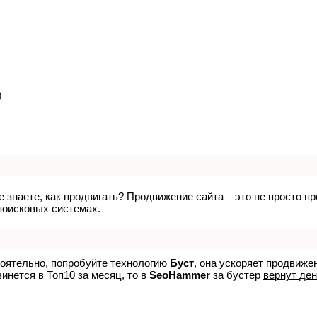
)
не знаете, как продвигать? Продвижение сайта – это не просто 
поисковых системах.
тоятельно, попробуйте технологию
Буст
, она ускоряет продвиже
винется в Топ10 за месяц, то в
SeoHammer
за бустер
вернут ден