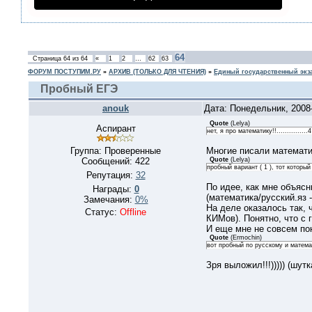
64
Страница
64
из
64
«
1
2
…
62
63
ФОРУМ ПОСТУПИМ.РУ
»
АРХИВ (ТОЛЬКО ДЛЯ ЧТЕНИЯ)
»
Единый государственный экз
Пробный ЕГЭ
anouk
Дата: Понедельник, 2008
Quote
(
Lelya
)
Аспирант
нет, я про математику!!............
Группа: Проверенные
Многие писали математи
Сообщений:
422
Quote
(
Lelya
)
пробный вариант ( 1 ), тот которы
Репутация:
32
По идее, как мне объяс
Награды:
0
(математика/русский.яз 
Замечания:
0%
На деле оказалось так, ч
Статус:
Offline
КИМов). Понятно, что с 
И еще мне не совсем пон
Quote
(
Ermochin
)
вот пробный по русскому и матем
Зря выложил!!!))))) (шутк