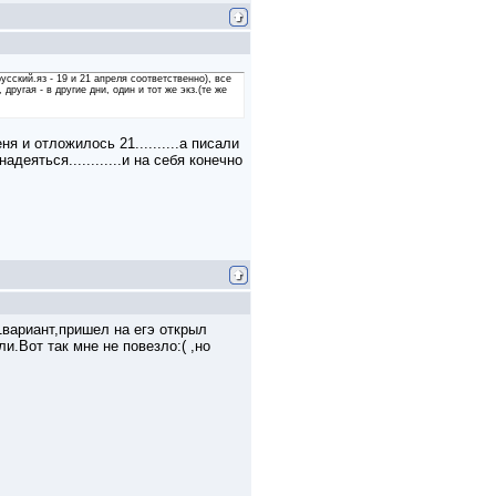
сский.яз - 19 и 21 апреля соответственно), все
ругая - в другие дни, один и тот же экз.(те же
ня и отложилось 21..........а писали
надеяться............и на себя конечно
1вариант,пришел на егэ открыл
и.Вот так мне не повезло:( ,но