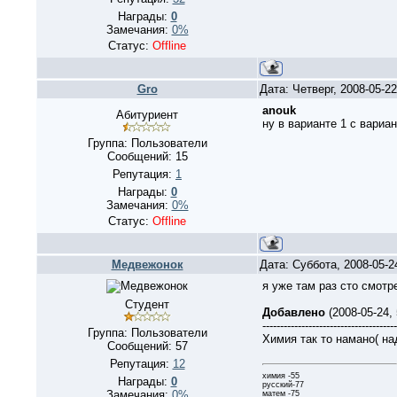
Награды:
0
Замечания:
0%
Статус:
Offline
Gro
Дата: Четверг, 2008-05-2
anouk
Абитуриент
ну в варианте 1 с вариан
Группа: Пользователи
Сообщений:
15
Репутация:
1
Награды:
0
Замечания:
0%
Статус:
Offline
Медвежонок
Дата: Суббота, 2008-05-
я уже там раз сто смот
Студент
Добавлено
(2008-05-24,
--------------------------------------
Группа: Пользователи
Химия так то намано( на
Сообщений:
57
Репутация:
12
химия -55
Награды:
0
русский-77
Замечания:
0%
матем -75