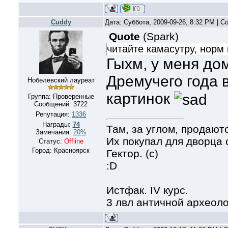
Cuddy
Дата: Суббота, 2009-09-26, 8:32 PM | 
Quote
(
Spark
)
читайте камасутру, норм 
Гыхм, у меня дом
Дремучего года 
Нобелевский лауреат
картинок
Группа: Проверенные
Сообщений:
3722
Репутация:
1336
Награды:
74
Там, за углом, продают
Замечания:
20%
Их покупал для дворца
Статус:
Offline
Город: Красноярск
Гектор. (с)
:D
Истфак. IV курс.
3 лвл античной археол