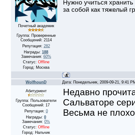
Нужно учиться хранить 
за собой как тяжелый гр
Почетный академик
Группа: Проверенные
Сообщений:
2114
Репутация:
282
Награды:
188
Замечания:
60%
Статус:
Offline
Город: Москва
WolfhounD
Дата: Понедельник, 2009-09-21, 9:41 
Недавно прочит
Абитуриент
Сальваторе сер
Группа: Пользователи
Сообщений:
17
Весьма не плохо
Репутация:
0
Награды:
0
Замечания:
0%
Статус:
Offline
Город: Нальчик