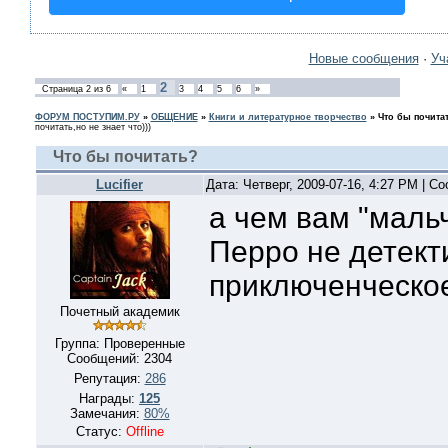
Новые сообщения
·
Уч
2
Страница
2
из
6
«
1
3
4
5
6
»
ФОРУМ ПОСТУПИМ.РУ
»
ОБЩЕНИЕ
»
Книги и литературное творчество
»
Что бы почита
почитать,но не знает что)))
Что бы почитать?
Lucifier
Дата: Четверг, 2009-07-16, 4:27 PM | 
а чем вам "маль
Перро не детек
приключенческо
Почетный академик
Группа: Проверенные
Сообщений:
2304
Репутация:
286
Награды:
125
Замечания:
80%
Статус:
Offline