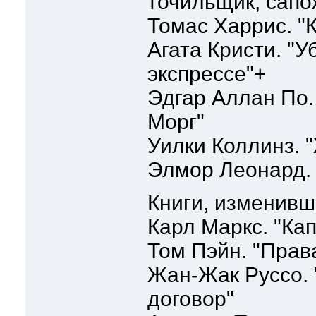
точильщик, сапо
Томас Харрис. "
Агата Кристи. "
экспрессе"+
Эдгар Аллан По.
Морг"
Уилки Коллинз. 
Элмор Леонард.
Книги, изменивш
Карл Маркс. "Ка
Том Пэйн. "Прав
Жан-Жак Руссо.
договор"