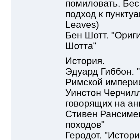
помиловать. Бе
подход к пунктуа
Leaves)
Бен Шотт. "Ориг
Шотта"
История.
Эдуард Гиббон. 
Римской империи
Уинстон Черчилл
говорящих на ан
Стивен Рансимен
походов"
Геродот. "Истори