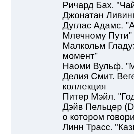
Ричард Бах. "Ча
Джонатан Ливинг
Дуглас Адамс. "
Млечному Пути"
Малкольм Гладу
момент"
Наоми Вульф. "М
Делия Смит. Вег
коллекция
Питер Мэйл. "Го
Дэйв Пельцер (Da
о котором говори
Линн Трасс. "Каз