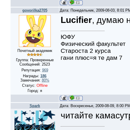
govorilka2705
Дата: Понедельник, 2009-08-03, 8:01 
Lucifier
, думаю 
ЮФУ
Физический факультет
Староста 2 курса
Почетный академик
гани плюс=я те дам 7
Группа: Проверенные
Сообщений:
2523
Репутация:
969
Награды:
186
Замечания:
80%
Статус:
Offline
Город: я
Spark
Дата: Воскресенье, 2009-08-09, 8:00 P
читайте камасутр