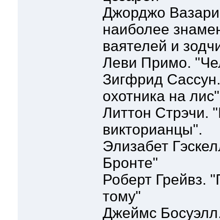
Джорджо Вазари
наиболее знаме
ваятелей и зодч
Леви Примо. "Че
Зигфрид Сассун
охотника на лис"
Литтон Стрэчи.
викторианцы".
Элизабет Гэскел
Бронте"
Роберт Грейвз. 
тому"
Джеймс Босуэлл