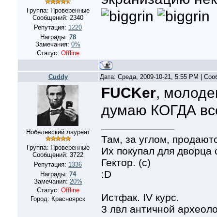
Группа: Проверенные
Сообщений:
2340
Репутация:
1220
Награды:
78
Замечания:
0%
Статус:
Offline
Cuddy
Дата: Среда, 2009-10-21, 5:55 PM | Со
FUCKer
, молод
думаю КОГДА все
Нобелевский лауреат
Там, за углом, продают
Группа: Проверенные
Их покупал для дворца
Сообщений:
3722
Гектор. (с)
Репутация:
1336
:D
Награды:
74
Замечания:
20%
Статус:
Offline
Истфак. IV курс.
Город: Красноярск
3 лвл античной археол