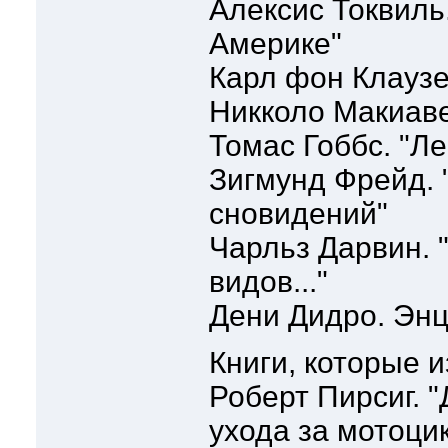
Алексис Токвиль
Америке"
Карл фон Клаузе
Никколо Макиаве
Томас Гоббс. "Л
Зигмунд Фрейд. 
сновидений"
Чарльз Дарвин.
видов..."
Дени Дидро. Эн
Книги, которые 
Роберт Пирсиг. "
ухода за мотоци