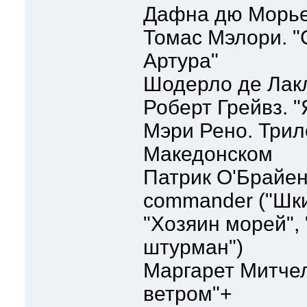
Дафна дю Морье.
Томас Мэлори. "
Артура"
Шодерло де Лакл
Роберт Грейвз. "
Мэри Рено. Трил
Македонском
Патрик О'Брайен
commander ("Шки
"Хозяин морей",
штурман")
Маргарет Митче
ветром"+