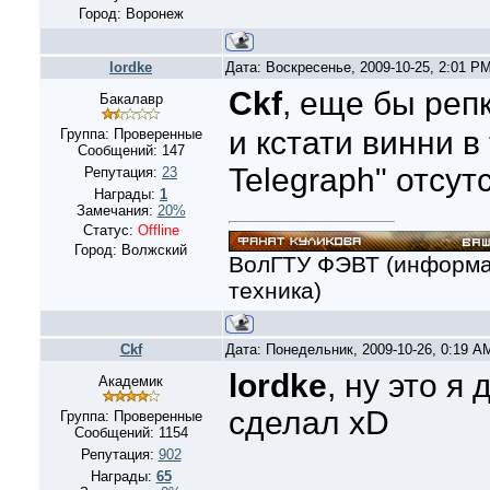
Город: Воронеж
lordke
Дата: Воскресенье, 2009-10-25, 2:01 P
Ckf
, еще бы реп
Бакалавр
и кстати винни в 
Группа: Проверенные
Сообщений:
147
Telegraph" отсутс
Репутация:
23
Награды:
1
Замечания:
20%
Статус:
Offline
Город: Волжский
ВолГТУ ФЭВТ (информа
техника)
Ckf
Дата: Понедельник, 2009-10-26, 0:19 
lordke
, ну это я
Академик
сделал xD
Группа: Проверенные
Сообщений:
1154
Репутация:
902
Награды:
65