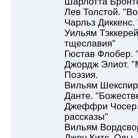
Шарлотта Бронте
Лев Толстой. "В
Чарльз Диккенс.
Уильям Тэккерей
тщеславия"
Гюстав Флобер.
Джордж Элиот. 
Поэзия.
Вильям Шекспир
Данте. "Божеств
Джеффри Чосер.
рассказы"
Вильям Вордсвор
Джон Китс. Оды