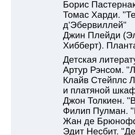
Борис Пастернак
Томас Харди. "Те
д'Эбервиллей"
Джин Плейди (Э
Хибберт). Плант
Детская литерат
Артур Рэнсом. "
Клайв Стейплс Л
и платяной шкаф
Джон Толкиен. "
Филип Пулман. "
Жан де Брюнофф
Эдит Несбит. "Д