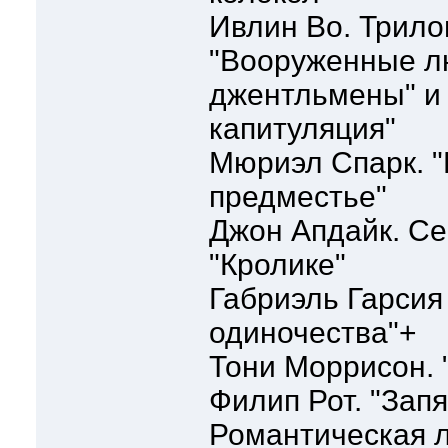
Ивлин Во. Трилог
"Вооруженные л
джентльмены" и 
капитуляция"
Мюриэл Спарк. 
предместье"
Джон Апдайк. Се
"Кролике"
Габриэль Гарсия
одиночества"+
Тони Моррисон.
Филип Рот. "Зап
Романтическая л