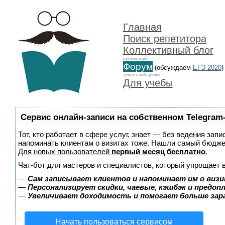
Главная
Поиск репетитора
Коллективный блог
публикаций
Форум
(обсуждаем
ЕГЭ 2020
)
тем и сообщений
Для учебы
Сервис онлайн-записи на собственном Telegram
Тот, кто работает в сфере услуг, знает — без ведения запи
напоминать клиентам о визитах тоже. Нашли самый бюдж
Для новых пользователей
первый месяц бесплатно
.
Чат-бот для мастеров и специалистов, который упрощает 
—
Сам записывает клиентов и напоминает им о визи
—
Персонализирует скидки, чаевые, кэшбэк и предоп
—
Увеличивает доходимость и помогает больше за
Начать пользоваться сервисом