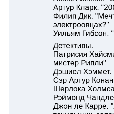
Артур Кларк. "2
Филип Дик. "Меч
электроовцах?"
Уильям Гибсон. 
Детективы.
Патрисия Хайсми
мистер Рипли"
Дэшиел Хэммет. 
Сэр Артур Конан
Шерлока Холмса
Рэймонд Чандлер
Джон ле Карре. 