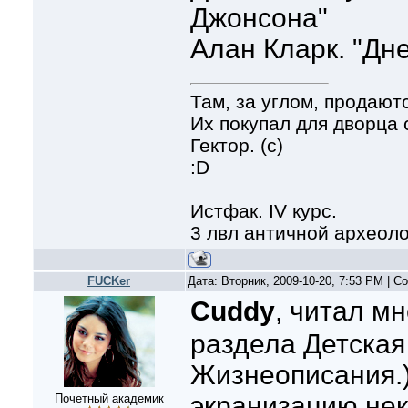
Джонсона"
Алан Кларк. "Дн
Там, за углом, продают
Их покупал для дворца
Гектор. (с)
:D
Истфак. IV курс.
3 лвл античной археол
FUCKer
Дата: Вторник, 2009-10-20, 7:53 PM | 
Cuddy
, читал м
раздела Детская
Жизнеописания.).
экранизацию не
Почетный академик