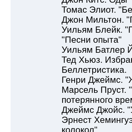
Томас Элиот. "Б
Джон Мильтон. "
Уильям Блейк. "
"Песни опыта"
Уильям Батлер Й
Тед Хьюз. Избра
Беллетристика.
Генри Джеймс. "
Марсель Пруст. 
потерянного вре
Джеймс Джойс. "
Эрнест Хемингуэ
колокол"