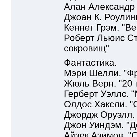
Алан Александр
Джоан К. Роулинг
Кеннет Грэм. "Ве
Роберт Льюис Ст
сокровищ"
Фантастика.
Мэри Шелли. "Ф
Жюль Верн. "20 
Герберт Уэллс. 
Олдос Хаксли. "
Джордж Оруэлл. 
Джон Уиндэм. "
Айзек Азимов. "