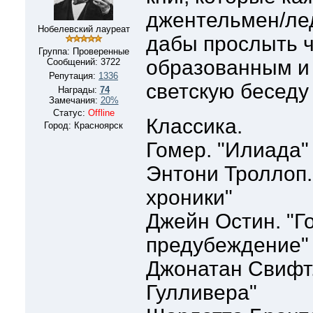
джентельмен/лед
Нобелевский лауреат
дабы прослыть 
Группа: Проверенные
образованным и
Сообщений:
3722
Репутация:
1336
светскую беседу
Награды:
74
Замечания:
20%
Статус:
Offline
Классика.
Город: Красноярск
Гомер. "Илиада"
Энтони Троллоп.
хроники"
Джейн Остин. "Г
предубеждение"
Джонатан Свифт
Гулливера"