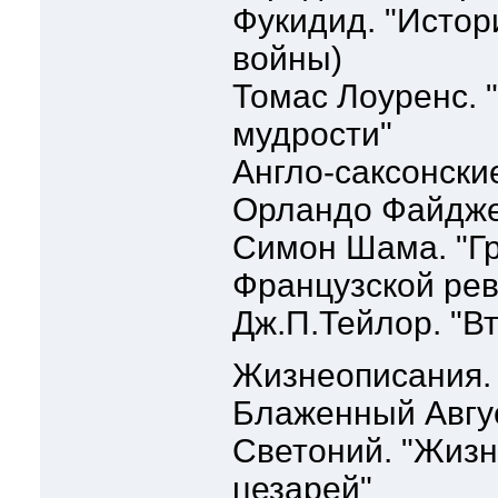
Фукидид. "Истор
войны)
Томас Лоуренс. 
мудрости"
Англо-саксонски
Орландо Файджес
Симон Шама. "Гр
Французской ре
Дж.П.Тейлор. "В
Жизнеописания.
Блаженный Авгус
Светоний. "Жизн
цезарей"