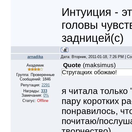
Интуиция - э
головы чувст
задницей(с)
arnadika
Дата: Вторник, 2011-01-18, 7:26 PM | 
Quote
(
maksimus
)
Академик
Стругацких обожаю!
Группа: Проверенные
Сообщений:
1846
Репутация:
2291
я читала только 
Награды:
333
Замечания:
0%
пару коротких ра
Статус:
Offline
понравилось, чт
почитаю/послуша
творчество)