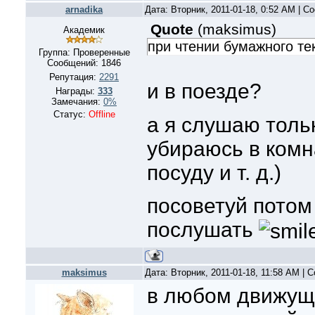
arnadika
Дата: Вторник, 2011-01-18, 0:52 AM | 
Quote
(
maksimus
)
Академик
при чтении бумажного те
Группа: Проверенные
Сообщений:
1846
Репутация:
2291
и в поезде?
Награды:
333
Замечания:
0%
Статус:
Offline
а я слушаю толь
убираюсь в комн
посуду и т. д.)
посоветуй потом
послушать
maksimus
Дата: Вторник, 2011-01-18, 11:58 AM |
в любом движущ