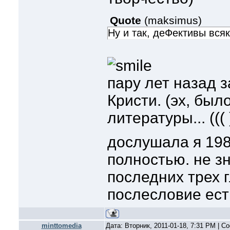
Quote
(
maksimus
)
Ну и так, деФективы всяк
пару лет назад 
Кристи. (эх, был
литературы... ((( 
дослушала я 198
полностью. не з
последних трех г
послесловие ес
minttomedia
Дата: Вторник, 2011-01-18, 7:31 PM | 