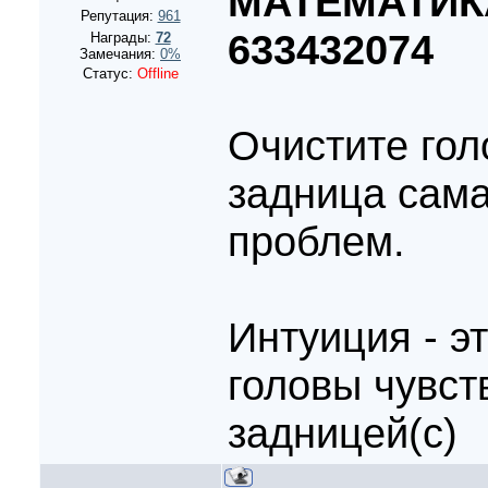
МАТЕМАТИК
Репутация:
961
633432074
Награды:
72
Замечания:
0%
Статус:
Offline
Очистите гол
задница сама
проблем.
Интуиция - э
головы чувст
задницей(с)