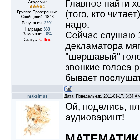
Главное найти х
Академик
(того, кто читает
Группа: Проверенные
Сообщений:
1846
надо.
Репутация:
2291
Награды:
333
Сейчас слушаю 1
Замечания:
0%
Статус:
Offline
декламатора мяг
"шершавый" голо
звонкие голоса р
бывает послушат
maksimus
Дата: Понедельник, 2011-01-17, 3:34 A
Ой, поделись, п
аудиоваринт!
МАТЕМАТИК