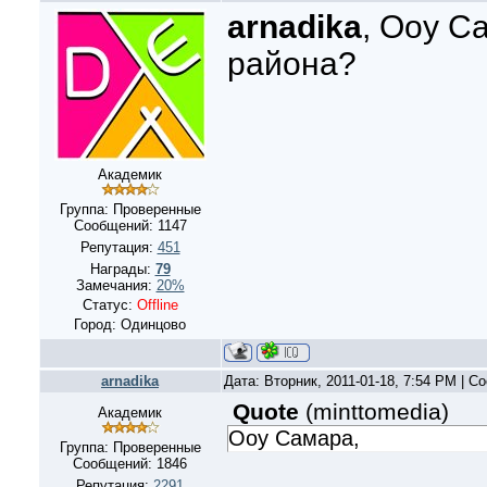
arnadika
, Ооу Са
района?
Академик
Группа: Проверенные
Сообщений:
1147
Репутация:
451
Награды:
79
Замечания:
20%
Статус:
Offline
Город: Одинцово
arnadika
Дата: Вторник, 2011-01-18, 7:54 PM | 
Quote
(
minttomedia
)
Академик
Ооу Самара,
Группа: Проверенные
Сообщений:
1846
Репутация:
2291