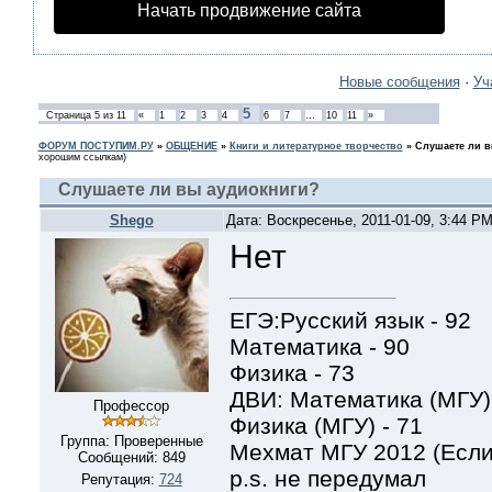
Начать продвижение сайта
Новые сообщения
·
Уч
5
Страница
5
из
11
«
1
2
3
4
6
7
…
10
11
»
ФОРУМ ПОСТУПИМ.РУ
»
ОБЩЕНИЕ
»
Книги и литературное творчество
»
Слушаете ли в
хорошим ссылкам)
Слушаете ли вы аудиокниги?
Shego
Дата: Воскресенье, 2011-01-09, 3:44 P
Нет
ЕГЭ:Русский язык - 92
Математика - 90
Физика - 73
ДВИ: Математика (МГУ) 
Профессор
Физика (МГУ) - 71
Группа: Проверенные
Мехмат МГУ 2012 (Если
Сообщений:
849
p.s. не передумал
Репутация:
724