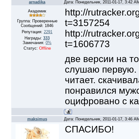
arnadika
Дата: Понедельник, 2011-01-17, 3:42 A
http://rutracker.o
Академик
t=3157254
Группа: Проверенные
Сообщений:
1846
http://rutracker.o
Репутация:
2291
Награды:
333
t=1606773
Замечания:
0%
Статус:
Offline
две версии на то
слушаю первую.
читает. скачива
понравился мужс
оцифровано с ка
maksimus
Дата: Понедельник, 2011-01-17, 3:46 A
СПАСИБО!