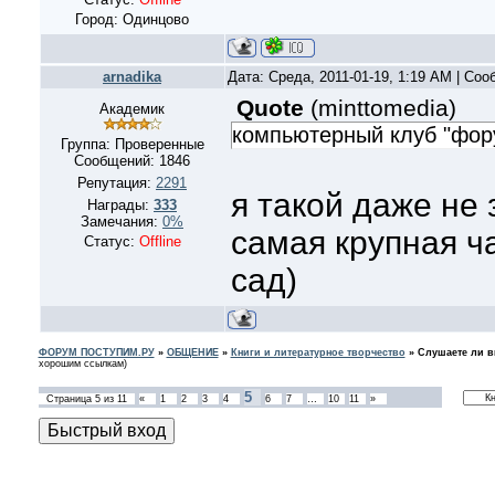
Город: Одинцово
arnadika
Дата: Среда, 2011-01-19, 1:19 AM | Со
Quote
(
minttomedia
)
Академик
компьютерный клуб "фору
Группа: Проверенные
Сообщений:
1846
Репутация:
2291
я такой даже не 
Награды:
333
Замечания:
0%
самая крупная ч
Статус:
Offline
сад)
ФОРУМ ПОСТУПИМ.РУ
»
ОБЩЕНИЕ
»
Книги и литературное творчество
»
Слушаете ли в
хорошим ссылкам)
5
Страница
5
из
11
«
1
2
3
4
6
7
…
10
11
»