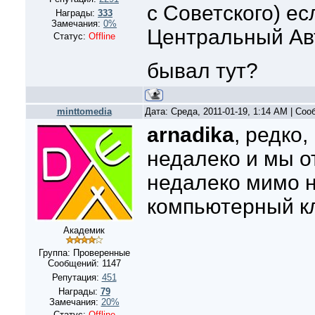
c Советского) ес
Награды:
333
Замечания:
0%
Центральный Ав
Статус:
Offline
бывал тут?
minttomedia
Дата: Среда, 2011-01-19, 1:14 AM | Со
arnadika
, редко,
недалеко и мы о
недалеко мимо н
компьютерный к
Академик
Группа: Проверенные
Сообщений:
1147
Репутация:
451
Награды:
79
Замечания:
20%
Статус:
Offline