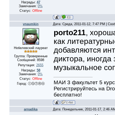
Награды:
47
Замечания:
0%
Статус:
Offline
vnaumkin
Дата: Среда, 2011-01-12, 7:47 PM | Со
porto211
, хорош
как литературны
добавляются ин
Нобелевский лауреат
Группа: Проверенные
диктора, иногда 
Сообщений:
8598
Репутация:
2655
музыкальное со
Награды:
58
Замечания:
0%
Статус:
Offline
МАИ 3 факультет 5 курс
Город: ⒾⓈⓉⓇⒶ
Регистрируйтесь на Dro
бесплатно!
arnadika
Дата: Понедельник, 2011-01-17, 2:46 A