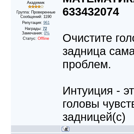
Академик
633432074
Группа: Проверенные
Сообщений:
1190
Репутация:
961
Награды:
72
Замечания:
0%
Очистите гол
Статус:
Offline
задница сама
проблем.
Интуиция - э
головы чувст
задницей(с)