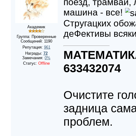
поезд, трамвай, 
машина - все!
Стругацких обожа
Академик
деФективы всяк
Группа: Проверенные
Сообщений:
1190
Репутация:
961
МАТЕМАТИК
Награды:
72
Замечания:
0%
Статус:
Offline
633432074
Очистите гол
задница сама
проблем.