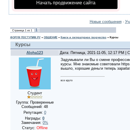
Начать продвижение сайта
Новые сообщения
·
Уч
1
Страница
1
из
1
ФОРУМ ПОСТУПИМ.РУ
»
ОБЩЕНИЕ
»
Книги и литературное творчество
»
Курсы
Курсы
Aloha123
Дата: Пятница, 2021-11-05, 12:17 PM |
Задумывали ли Вы о смене профессии?
курсы. Мне знакомые советовали https:/
вышло, хорошие деньги теперь зараба
все круто
Студент
Группа: Проверенные
Сообщений:
48
Репутация:
0
Награды:
0
Замечания:
0%
Статус:
Offline