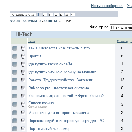
Новые сообщения
·
Уч
1
Страница
1
из
12
2
3
…
11
12
»
ФОРУМ ПОСТУПИМ.РУ
»
ОБЩЕНИЕ
»
Hi-Tech
Фильтр по:
Hi-Tech
Тема
Ответы
Как в Microsoft Excel скрыть листы
0
Прокси
8
где купить кассу онлайн
1
где купить зимнюю резину на машину
2
Работа. Трудоустройство. Вакансии
13
RuKassa.pro - платежная система
0
Как начать играть на сайте Фреш Казино?
4
Список казино
3
Список казино
Маркетинг для интернет-магазина
2
Порекомендуйте интересную игру для PC
4
Портативный массажер
3