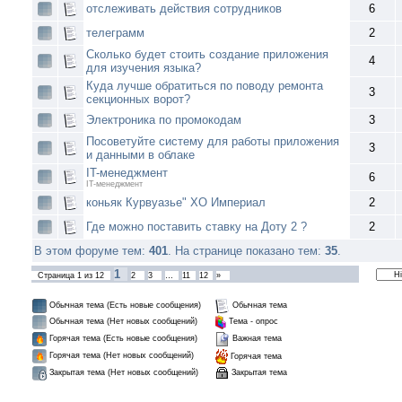
отслеживать действия сотрудников
6
телеграмм
2
Сколько будет стоить создание приложения
4
для изучения языка?
Куда лучше обратиться по поводу ремонта
3
секционных ворот?
Электроника по промокодам
3
Посоветуйте систему для работы приложения
3
и данными в облаке
IT-менеджмент
6
IT-менеджмент
коньяк Курвуазье" XO Империал
2
Где можно поставить ставку на Доту 2 ?
2
В этом форуме тем:
401
. На странице показано тем:
35
.
1
Страница
1
из
12
2
3
…
11
12
»
Обычная тема (Есть новые сообщения)
Обычная тема
Обычная тема (Нет новых сообщений)
Тема - опрос
Горячая тема (Есть новые сообщения)
Важная тема
Горячая тема (Нет новых сообщений)
Горячая тема
Закрытая тема
Закрытая тема (Нет новых сообщений)