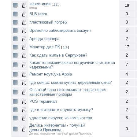
инвестиции
[
1
2
]
19
вклад
BLB.team
0
пластиковый погреб
3
Временно заблокировать аккаунт
5
Аренда сервера
2
Монитор для ПК
17
[
1
2
]
Как сдать жилье в Серпухове?
2
Какие телескопические погрузчики считаются
7
надежными?
Ремонт ноутбука Apple
4
Где сейчас можно купить деревянные окна?
2
Опытный врач офтальмолог разыскивает
2
качественные приборы
POS терминал
2
Где в интернете слушать музыку?
2
удаление вирусов из компьютера
5
Делись интернетом - получай
0
деньги.Промокод.
Делись интернетом - получай деньги.Промокод.