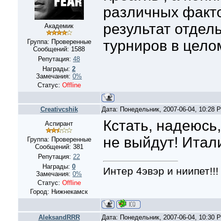
различных факто
результат отдел
Академик
турниров в цел
Группа: Проверенные
Сообщений:
1588
Репутация:
48
Награды:
2
Замечания:
0%
Статус:
Offline
Creativcshik
Дата: Понедельник, 2007-06-04, 10:28
Кстать, надеюсь
Аспирант
не выйдут! Итал
Группа: Проверенные
Сообщений:
381
Репутация:
22
Награды:
0
Интер 4эвэр и ниипет!!!
Замечания:
0%
Статус:
Offline
Город: Нижнекамск
AleksandRRR
Дата: Понедельник, 2007-06-04, 10:30