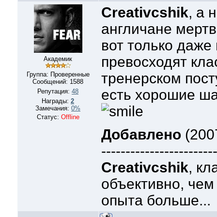
Creativcshik
, а 
англичане мертв
вот только даже
превосходят клас
Академик
тренерском пост
Группа: Проверенные
Сообщений:
1588
есть хорошие шан
Репутация:
48
Награды:
2
Замечания:
0%
Статус:
Offline
Добавлено
(200
-----------------------
Creativcshik
, кл
объективно, чем 
опыта больше...