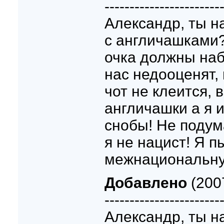
-----------------------
Александр, ты н
с англичашками
очка должны наб
нас недооценят, 
чот не клеится, в
англичашки а я и
снобы! Не подум
я не нацист! Я 
межнациональную
Добавлено
(200
-----------------------
Александр, ты н