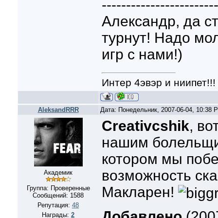
-----------------------
Александр, да ст
турнут! Надо мо
игр с нами!)
Интер 4эвэр и ниипет!!!
AleksandRRR
Дата: Понедельник, 2007-06-04, 10:38
Creativcshik
, во
нашим болельщи
котором мы поб
возможность ск
Академик
Макларен!
Группа: Проверенные
Сообщений:
1588
Репутация:
48
Добавлено
(200
Награды:
2