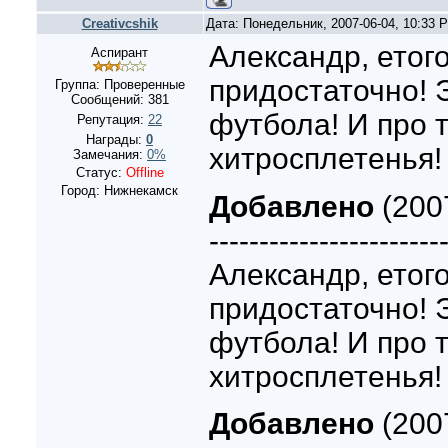
Creativcshik
Дата: Понедельник, 2007-06-04, 10:33
Александр, етого
Аспирант
придостаточно! 
Группа: Проверенные
Сообщений:
381
футбола! И про 
Репутация:
22
Награды:
0
хитросплетенья!
Замечания:
0%
Статус:
Offline
Город: Нижнекамск
Добавлено
(200
-----------------------
Александр, етого
придостаточно! 
футбола! И про 
хитросплетенья!
Добавлено
(200