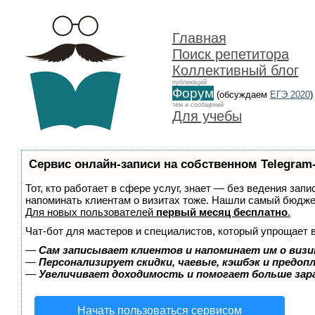
Главная
Поиск репетитора
Коллективный блог
публикаций
Форум
(обсуждаем
ЕГЭ 2020
)
тем и сообщений
Для учебы
Сервис онлайн-записи на собственном Telegram
Тот, кто работает в сфере услуг, знает — без ведения запи
напоминать клиентам о визитах тоже. Нашли самый бюдж
Для новых пользователей
первый месяц бесплатно
.
Чат-бот для мастеров и специалистов, который упрощает 
—
Сам записывает клиентов и напоминает им о визи
—
Персонализирует скидки, чаевые, кэшбэк и предоп
—
Увеличивает доходимость и помогает больше за
Начать пользоваться сервисом