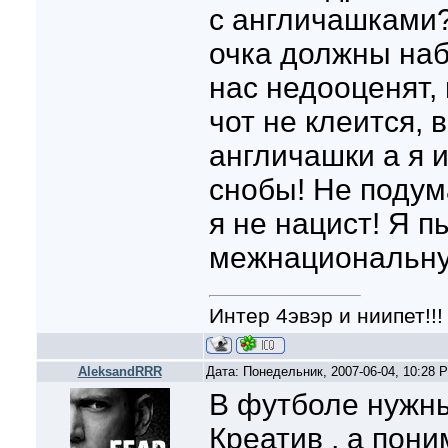
с англичашками
очка должны наб
нас недооценят, 
чот не клеится, в
англичашки а я и
снобы! Не подум
я не нацист! Я 
межнациональную
Интер 4эвэр и ниипет!!!
AleksandRRR
Дата: Понедельник, 2007-06-04, 10:28
В футболе нужны
Креатив , а пон