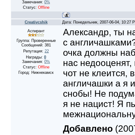
Замечания:
0%
Статус:
Offline
Creativcshik
Дата: Понедельник, 2007-06-04, 10:27
Александр, ты н
Аспирант
с англичашками
Группа: Проверенные
Сообщений:
381
очка должны наб
Репутация:
22
Награды:
0
нас недооценят, 
Замечания:
0%
Статус:
Offline
чот не клеится, в
Город: Нижнекамск
англичашки а я и
снобы! Не подум
я не нацист! Я 
межнациональную
Добавлено
(200