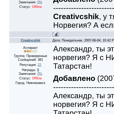
Замечания:
0%
-----------------------
Статус:
Offline
Creativcshik
, у 
Норвегия? А есл
Creativcshik
Дата: Понедельник, 2007-06-04, 10:42
Александр, ты эт
Аспирант
норвегия? Я с
Группа: Проверенные
Сообщений:
381
Татарстан!
Репутация:
22
Награды:
0
Замечания:
0%
Добавлено
(200
Статус:
Offline
Город: Нижнекамск
-----------------------
Александр, ты эт
норвегия? Я с
Татарстан!