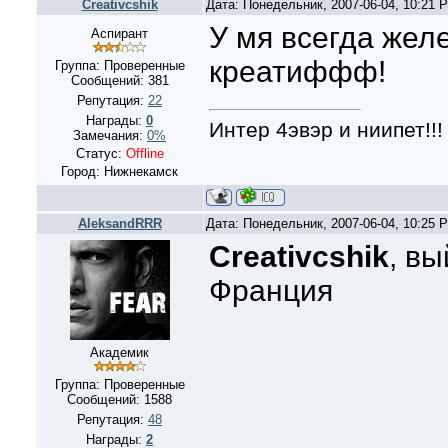
Creativcshik
Дата: Понедельник, 2007-06-04, 10:21
У мя всегда желе
Аспирант
креатиффф!
Группа: Проверенные
Сообщений:
381
Репутация:
22
Награды:
0
Интер 4эвэр и ниипет!!!
Замечания:
0%
Статус:
Offline
Город: Нижнекамск
AleksandRRR
Дата: Понедельник, 2007-06-04, 10:25
Creativcshik
, в
Франция
Академик
Группа: Проверенные
Сообщений:
1588
Репутация:
48
Награды:
2