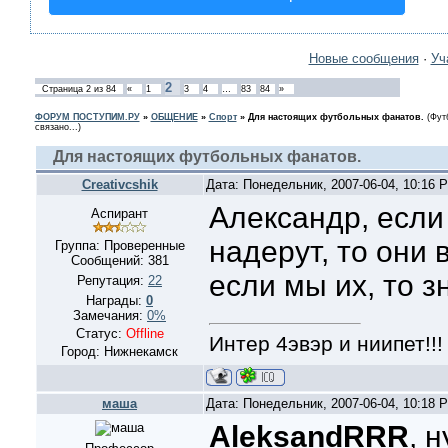
Новые сообщения
·
Уч
2
Страница
2
из
84
«
1
3
4
…
83
84
»
ФОРУМ ПОСТУПИМ.РУ
»
ОБЩЕНИЕ
»
Спорт
»
Для настоящих футбольных фанатов.
(Фут
связано...)
Для настоящих футбольных фанатов.
Creativcshik
Дата: Понедельник, 2007-06-04, 10:16
Александр, если
Аспирант
надерут, то они 
Группа: Проверенные
Сообщений:
381
если мы их, то з
Репутация:
22
Награды:
0
Замечания:
0%
Статус:
Offline
Интер 4эвэр и ниипет!!!
Город: Нижнекамск
маша
Дата: Понедельник, 2007-06-04, 10:18
AleksandRRR
, 