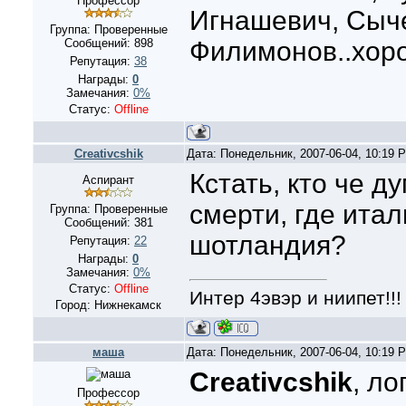
Профессор
Игнашевич, Сыче
Группа: Проверенные
Сообщений:
898
Филимонов..хоро
Репутация:
38
Награды:
0
Замечания:
0%
Статус:
Offline
Creativcshik
Дата: Понедельник, 2007-06-04, 10:19
Кстать, кто че д
Аспирант
смерти, где итал
Группа: Проверенные
Сообщений:
381
шотландия?
Репутация:
22
Награды:
0
Замечания:
0%
Статус:
Offline
Интер 4эвэр и ниипет!!!
Город: Нижнекамск
маша
Дата: Понедельник, 2007-06-04, 10:19
Creativcshik
, ло
Профессор