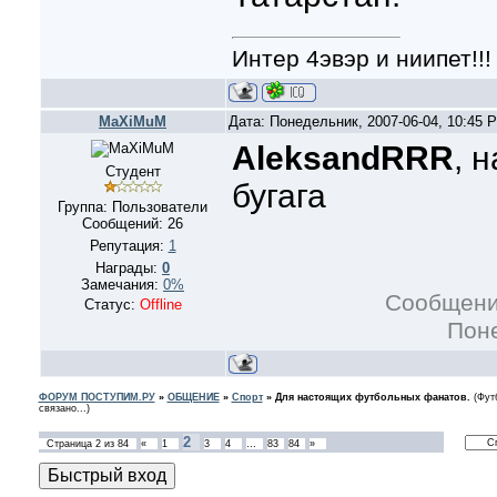
Интер 4эвэр и ниипет!!!
MaXiMuM
Дата: Понедельник, 2007-06-04, 10:45
AleksandRRR
, 
Студент
бугага
Группа: Пользователи
Сообщений:
26
Репутация:
1
Награды:
0
Замечания:
0%
Сообщени
Статус:
Offline
Поне
ФОРУМ ПОСТУПИМ.РУ
»
ОБЩЕНИЕ
»
Спорт
»
Для настоящих футбольных фанатов.
(Фут
связано...)
2
Страница
2
из
84
«
1
3
4
…
83
84
»