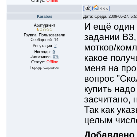
Статус:
Offline
Karabas
Дата: Среда, 2009-05-27, 5:
И ещё один 
Абитуриент
задании В3,
Группа: Пользователи
Сообщений:
14
мотков/комл
Репутация:
2
Награды:
0
какое получ
Замечания:
0%
Статус:
Offline
меня на про
Город: Саратов
вопрос "Ско
купить надо
засчитано, 
Так как ука
целым числ
Добавлено