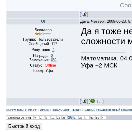
Соо
Ol
Дата: Четверг, 2009-05-28, 
Да я тоже н
Бакалавр
сложности м
Группа: Пользователи
Сообщений:
117
Репутация:
4
Награды:
0
Математика. 04.0
Замечания:
0%
Уфа +2 МСК
Статус:
Offline
Город: Уфа
ФОРУМ ПОСТУПИМ.РУ
»
АРХИВ (ТОЛЬКО ДЛЯ ЧТЕНИЯ)
»
Единый государственный экзамен
26
Страница
26
из
61
«
1
2
…
24
25
27
28
…
60
61
»