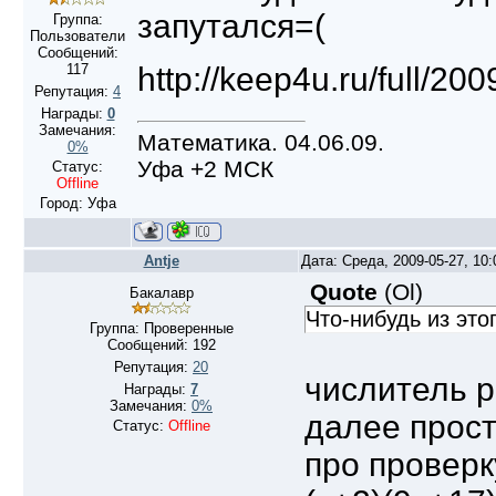
запутался=(
Группа:
Пользователи
Сообщений:
http://keep4u.ru/full/2
117
Репутация:
4
Награды:
0
Замечания:
Математика. 04.06.09.
0%
Уфа +2 МСК
Статус:
Offline
Город: Уфа
Antje
Дата: Среда, 2009-05-27, 10
Quote
(
Ol
)
Бакалавр
Что-нибудь из это
Группа: Проверенные
Сообщений:
192
Репутация:
20
числитель р
Награды:
7
Замечания:
0%
далее прост
Статус:
Offline
про проверк