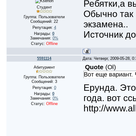
Ребятки,а в
Студент
Обычно так 
Группа: Пользователи
Сообщений:
22
экзамена..
Репутация:
4
Источник д
Награды:
0
Замечания:
0%
Статус:
Offline
5591114
Дата: Четверг, 2009-05-28, 
Quote
(
Ol
)
Абитуриент
Вот еще вариант. 
Группа: Пользователи
Сообщений:
3
Ерунда. Это
Репутация:
0
Награды:
0
года. вот с
Замечания:
0%
Статус:
Offline
http://www.a