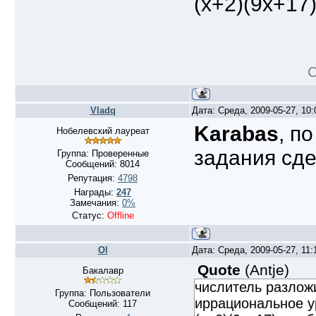
(x+2)(9x+17
С
Vladq
Дата: Среда, 2009-05-27, 10
Karabas
, п
Нобелевский лауреат
задания сде
Группа: Проверенные
Сообщений:
8014
Репутация:
4798
Награды:
247
Замечания:
0%
Статус:
Offline
Ol
Дата: Среда, 2009-05-27, 11
Quote
(
Antje
)
Бакалавр
числитель разложи
Группа: Пользователи
иррациональное у
Сообщений:
117