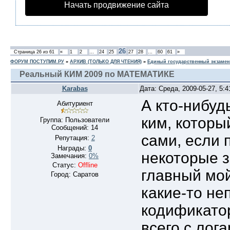
Начать продвижение сайта
26
Страница
26
из
61
«
1
2
…
24
25
27
28
…
60
61
»
ФОРУМ ПОСТУПИМ.РУ
»
АРХИВ (ТОЛЬКО ДЛЯ ЧТЕНИЯ)
»
Единый государственный экзамен
Реальный КИМ 2009 по МАТЕМАТИКЕ
Karabas
Дата: Среда, 2009-05-27, 5:
А кто-нибуд
Абитуриент
ким, которы
Группа: Пользователи
Сообщений:
14
сами, если 
Репутация:
2
Награды:
0
некоторые з
Замечания:
0%
Статус:
Offline
главный мой
Город: Саратов
какие-то не
кодификатор
всего с лог