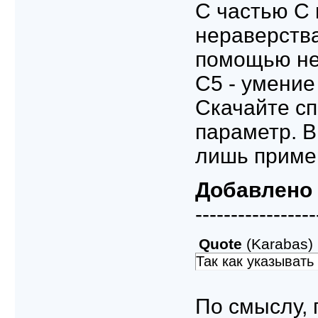
C частью С 
нераверства
помощью нер
С5 - умени
Скачайте с
параметр. В
лишь приме
Добавлено
-----------------
Quote
(
Karabas
)
Так как указыват
По смыслу, 