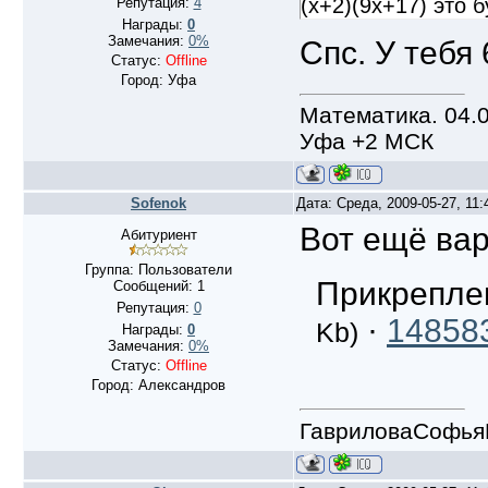
(x+2)(9x+17) это 
Репутация:
4
Награды:
0
Замечания:
0%
Спс. У тебя
Статус:
Offline
Город: Уфа
Математика. 04.0
Уфа +2 МСК
Sofenok
Дата: Среда, 2009-05-27, 11
Вот ещё ва
Абитуриент
Группа: Пользователи
Прикрепле
Сообщений:
1
Репутация:
0
·
148583
Kb)
Награды:
0
Замечания:
0%
Статус:
Offline
Город: Александров
ГавриловаСофья