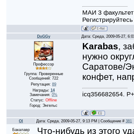
МАИ 3 факультет
Регистрируйтесь 
DoGGy
Дата: Среда, 2009-05-27, 6:
Karabas
, з
нужно округл
Саратове/Эн
Профессор
Группа: Проверенные
конфет, нап
Сообщений:
722
Репутация:
89
Награды:
14
icq356682654. Р
Замечания:
0%
Статус:
Offline
Город: Энгельс
Ol
Дата: Среда, 2009-05-27, 9:13 PM | Сообщение #
381
Что-нибудь из этого уд
Бакалавр