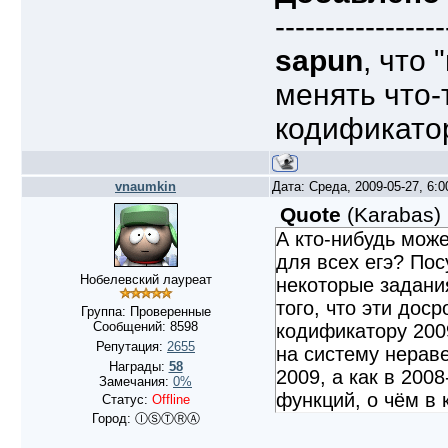
-----------------
sapun
, что
менять что-
кодификатору
vnaumkin
Дата: Среда, 2009-05-27, 6:
Quote
(
Karabas
)
А кто-нибудь може
для всех егэ? Пос
Нобелевский лауреат
некоторые задани
того, что эти дос
Группа: Проверенные
Сообщений:
8598
кодификатору 2009
Репутация:
2655
на систему нераве
Награды:
58
2009, а как в 200
Замечания:
0%
функций, о чём в 
Статус:
Offline
Город: ⒾⓈⓉⓇⒶ