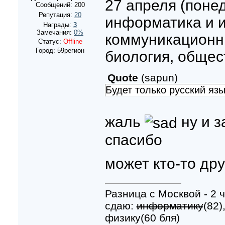
27 апреля (поне
Сообщений:
200
Репутация:
20
информатика и 
Награды:
3
Замечания:
0%
коммуникационны
Статус:
Offline
Город: 59регион
биология, общес
Quote
(
sapun
)
Будет только русский язы
жаль
ну и з
спасибо
может кто-то др
Разница с Москвой - 2 ч
сдаю:
информатику
(82)
физику(60 бля)