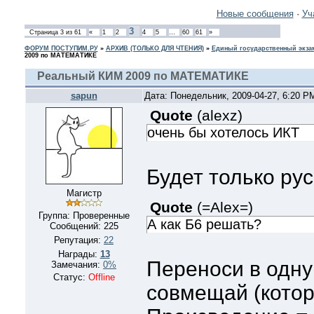
Новые сообщения
·
Уч
3
Страница
3
из
61
«
1
2
4
5
…
60
61
»
ФОРУМ ПОСТУПИМ.РУ
»
АРХИВ (ТОЛЬКО ДЛЯ ЧТЕНИЯ)
»
Единый государственный экзам
2009 по МАТЕМАТИКЕ
Реальный КИМ 2009 по МАТЕМАТИКЕ
sapun
Дата: Понедельник, 2009-04-27, 6:20 
Quote
(
alexz
)
очень бы хотелось ИКТ
Будет только рус
Магистр
Quote
(
=Alex=
)
Группа: Проверенные
А как Б6 решать?
Сообщений:
225
Репутация:
22
Награды:
13
Переноси в одну
Замечания:
0%
Статус:
Offline
совмещай (котор