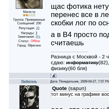
щас фотика нету 
Магистр
перенес все в ле
Группа: Проверенные
скобки лог по о
Сообщений:
200
Репутация:
20
а в В4 просто п
Награды:
3
Замечания:
0%
считаешь
Статус:
Offline
Город: 59регион
Разница с Москвой - 2 ч
сдаю:
информатику
(82)
физику(60 бля)
Любитель
Дата: Понедельник, 2009-04-27, 7:07 
Quote
(
sapun
)
тот минус на графике в