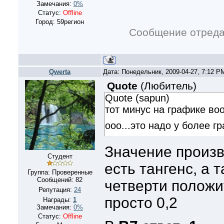
Замечания:
0%
Статус:
Offline
Город: 59регион
Сообщение отред
Qwerta
Дата: Понедельник, 2009-04-27, 7:12 
Quote
(
Любитель
)
Quote (sapun)
тот минус на графике в
ооо...это надо у более г
Значение произв
Студент
есть тангенс, а 
Группа: Проверенные
Сообщений:
82
четверти положи
Репутация:
24
просто 0,2
Награды:
1
Замечания:
0%
Статус:
Offline