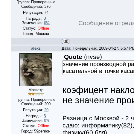
Группа: Проверенные
Сообщений:
376
Репутация:
74
Награды:
3
Сообщение отред
Замечания:
0%
Статус:
Offline
Город: Москва
alexz
Дата: Понедельник, 2009-04-27, 6:57 
Quote
(
nvse
)
значение производной ра
касательной в точке каса
коэфицент накло
Магистр
не значение про
Группа: Проверенные
Сообщений:
200
Репутация:
20
Награды:
3
Разница с Москвой - 2 ч
Замечания:
0%
сдаю:
информатику
(82)
Статус:
Offline
физику(60 бля)
Город: 59регион