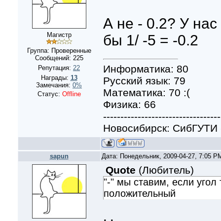
А не - 0.2? У нас
Магистр
бы 1/ -5 = -0.2
Группа: Проверенные
Сообщений:
225
Информатика: 80
Репутация:
22
Награды:
13
Русский язык: 79
Замечания:
0%
Математика: 70 :(
Статус:
Offline
Физика: 66
----------------------------------
Новосибирск: СибГУТИ 
sapun
Дата: Понедельник, 2009-04-27, 7:05 
Quote
(
Любитель
)
"-" мы ставим, если угол 
положительный