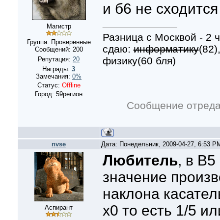
и б6 не сходится
Магистр
Разница с Москвой - 2 ч
Группа: Проверенные
сдаю:
информатику
(82)
Сообщений:
200
физику(60 бля)
Репутация:
20
Награды:
3
Замечания:
0%
Статус:
Offline
Город: 59регион
Сообщение отред
nvse
Дата: Понедельник, 2009-04-27, 6:53 
Любитель
, в B5
значение произв
наклона касател
x0 то есть 1/5 ил
Аспирант