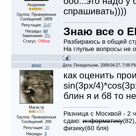
ооо...это надо у
Академик
спрашивать))))
Группа: Проверенные
Сообщений:
1809
Репутация:
1147
Знаю все о Е
Награды:
60
Замечания:
0%
Разбираюсь в общей ст
Статус:
Offline
На глупые вопросы не 
alexz
Дата: Понедельник, 2009-04-27, 7:09 
как оценить про
sin(3px/4)*cos(3p
блин я и б8 то не
Магистр
Разница с Москвой - 2 ч
Группа: Проверенные
сдаю:
информатику
(82)
Сообщений:
200
физику(60 бля)
Репутация:
20
Награды:
3