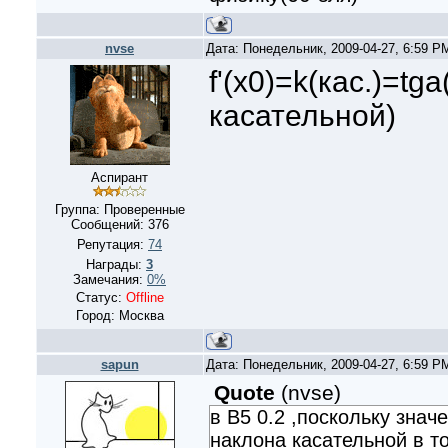
nvse
Дата: Понедельник, 2009-04-27, 6:59 
f'(x0)=k(кас.)=tg
касательной)
Аспирант
Группа: Проверенные
Сообщений:
376
Репутация:
74
Награды:
3
Замечания:
0%
Статус:
Offline
Город: Москва
sapun
Дата: Понедельник, 2009-04-27, 6:59 
Quote
(
nvse
)
в B5 0.2 ,поскольку знач
наклона касательной в то