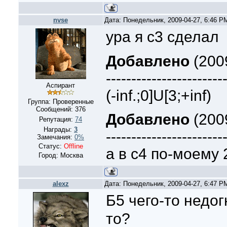
nvse
Дата: Понедельник, 2009-04-27, 6:46 
ура я с3 сделал
Добавлено
(2009
-----------------------
Аспирант
(-inf.;0]U[3;+inf)
Группа: Проверенные
Сообщений:
376
Добавлено
(2009
Репутация:
74
Награды:
3
-----------------------
Замечания:
0%
Статус:
Offline
а в с4 по-моему 2
Город: Москва
alexz
Дата: Понедельник, 2009-04-27, 6:47 
Б5 чего-то недо
то?