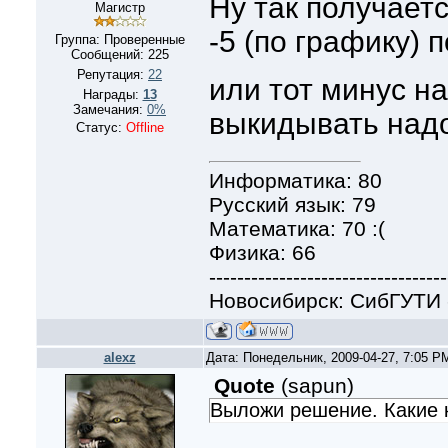
Ну так получаетс
Магистр
-5 (по графику) 
Группа: Проверенные
Сообщений:
225
Репутация:
22
или тот минус н
Награды:
13
Замечания:
0%
выкидывать над
Статус:
Offline
Информатика: 80
Русский язык: 79
Математика: 70 :(
Физика: 66
----------------------------------
Новосибирск: СибГУТИ 
alexz
Дата: Понедельник, 2009-04-27, 7:05 
Quote
(
sapun
)
Выложи решение. Какие к