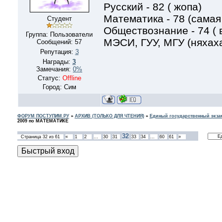
Русский - 82 ( жопа)
Математика - 78 (самая
Студент
Обществознание - 74 (
Группа: Пользователи
МЭСИ, ГУУ, МГУ (няхах
Сообщений:
57
Репутация:
3
Награды:
3
Замечания:
0%
Статус:
Offline
Город: Сим
ФОРУМ ПОСТУПИМ.РУ
»
АРХИВ (ТОЛЬКО ДЛЯ ЧТЕНИЯ)
»
Единый государственный экзам
2009 по МАТЕМАТИКЕ
32
Страница
32
из
61
«
1
2
…
30
31
33
34
…
60
61
»