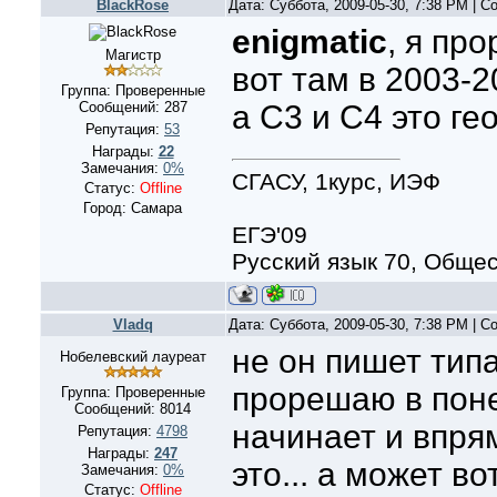
BlackRose
Дата: Суббота, 2009-05-30, 7:38 PM | 
enigmatic
, я про
Магистр
вот там в 2003-2
Группа: Проверенные
Сообщений:
287
а С3 и С4 это гео
Репутация:
53
Награды:
22
Замечания:
0%
СГАСУ, 1курс, ИЭФ
Статус:
Offline
Город: Самара
ЕГЭ'09
Русский язык 70, Общес
Vladq
Дата: Суббота, 2009-05-30, 7:38 PM | 
не он пишет типа
Нобелевский лауреат
прорешаю в поне
Группа: Проверенные
Сообщений:
8014
начинает и впря
Репутация:
4798
Награды:
247
это... а может в
Замечания:
0%
Статус:
Offline