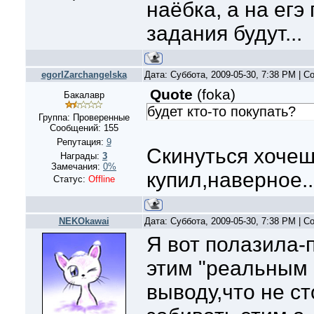
наёбка, а на егэ
задания будут...
egorIZarchangelska
Дата: Суббота, 2009-05-30, 7:38 PM | 
Quote
(
foka
)
Бакалавр
будет кто-то покупать?
Группа: Проверенные
Сообщений:
155
Репутация:
9
Скинуться хоче
Награды:
3
Замечания:
0%
купил,наверное..
Статус:
Offline
NEKOkawai
Дата: Суббота, 2009-05-30, 7:38 PM | 
Я вот полазила-
этим "реальным
выводу,что не ст