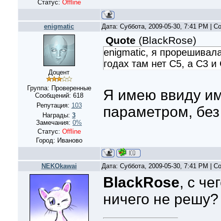
Статус:
Offline
enigmatic
Дата: Суббота, 2009-05-30, 7:41 PM | 
Quote
(
BlackRose
)
enigmatic, я прорешивала
годах там нет С5, а С3 и 
Доцент
Группа: Проверенные
Я имею ввиду им
Сообщений:
618
Репутация:
103
параметром, без
Награды:
3
Замечания:
0%
Статус:
Offline
Город: Иваново
NEKOkawai
Дата: Суббота, 2009-05-30, 7:41 PM | 
BlackRose
, с че
ничего не решу?