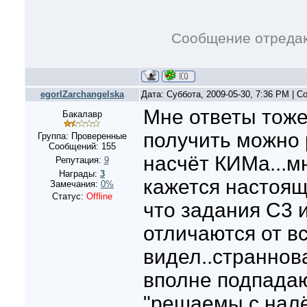
Сообщение отреда
egorIZarchangelska
Дата: Суббота, 2009-05-30, 7:36 PM | 
Мне ответы тоже
Бакалавр
получить можно 
Группа: Проверенные
Сообщений:
155
насчёт КИМа...мн
Репутация:
9
Награды:
3
кажется настоящ
Замечания:
0%
Статус:
Offline
что задания С3 
отличаются от вс
видел..страннова
вполне подпадаю
"решаемы с налё