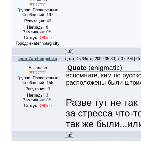
Группа: Проверенные
Сообщений:
197
Репутация:
46
Награды:
8
Замечания:
0%
Статус:
Offline
Город: ekaterinburg city
egorIZarchangelska
Дата: Суббота, 2009-05-30, 7:37 PM | 
Quote
(
enigmatic
)
Бакалавр
вспомните, ким по русск
Группа: Проверенные
расположены были штрихи
Сообщений:
155
Репутация:
9
Награды:
3
Разве тут не так
Замечания:
0%
Статус:
Offline
за стресса что-т
так же были...ил