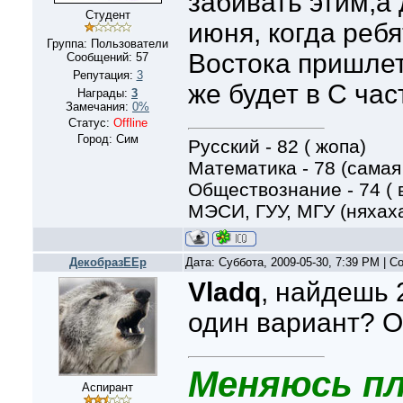
забивать этим,а
Студент
июня, когда ребя
Группа: Пользователи
Востока пришлет
Сообщений:
57
Репутация:
3
же будет в С част
Награды:
3
Замечания:
0%
Статус:
Offline
Город: Сим
Русский - 82 ( жопа)
Математика - 78 (самая
Обществознание - 74 (
МЭСИ, ГУУ, МГУ (няхах
ДекобразЕЕр
Дата: Суббота, 2009-05-30, 7:39 PM | 
Vladq
, найдешь 
один вариант? О
Меняюсь пл
Аспирант