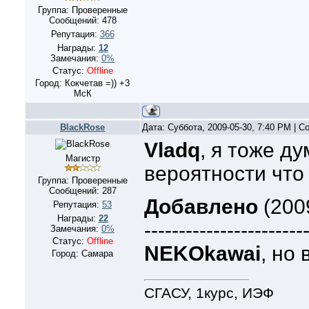
Группа: Проверенные
Сообщений:
478
Репутация:
366
Награды:
12
Замечания:
0%
Статус:
Offline
Город: Кокчетав =)) +3
МсК
BlackRose
Дата: Суббота, 2009-05-30, 7:40 PM | 
Vladq
, я тоже д
Магистр
вероятности что 
Группа: Проверенные
Сообщений:
287
Добавлено
(2009
Репутация:
53
Награды:
22
-----------------------
Замечания:
0%
Статус:
Offline
NEKOkawai
, но 
Город: Самара
СГАСУ, 1курс, ИЭФ