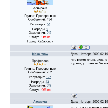
Аспирант
Группа: Проверенные
Сообщений:
434
Репутация:
54
Награды:
9
Замечания:
0%
Статус:
Offline
Город: Хабаровск
kiska_wow
Дата: Четверг, 2009-02-1
что может очень сильно 
Профессор
курить, устраиваь беско
Группа: Проверенные
Сообщений:
752
Репутация:
127
Награды:
23
Замечания:
0%
Статус:
Offline
Аксиома
Дата: Четверг, 2009-02-1
мда...таких конечно сож