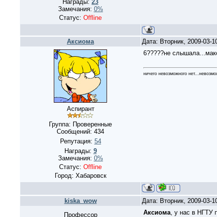
Награды:
23
Замечания:
0%
Статус:
Offline
Аксиома
Дата: Вторник, 2009-03-1
6?????не слышала...макс
ничего невозможного нет...невозмо
Аспирант
Группа: Проверенные
Сообщений:
434
Репутация:
54
Награды:
9
Замечания:
0%
Статус:
Offline
Город: Хабаровск
kiska_wow
Дата: Вторник, 2009-03-1
Аксиома
, у нас в НГТУ 
Профессор