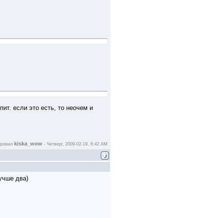
пит. если это есть, то неочем и
kiska_wow
ировал
-
Четверг, 2009-02-19, 6:42 AM
лучше два)