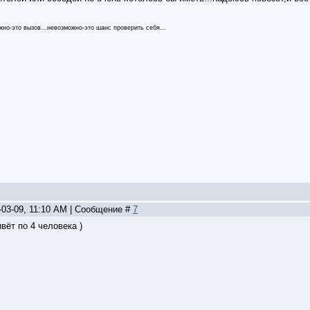
жно-это вызов...невозможно-это шанс проверить себя...
-03-09, 11:10 AM | Сообщение #
7
вёт по 4 человека )