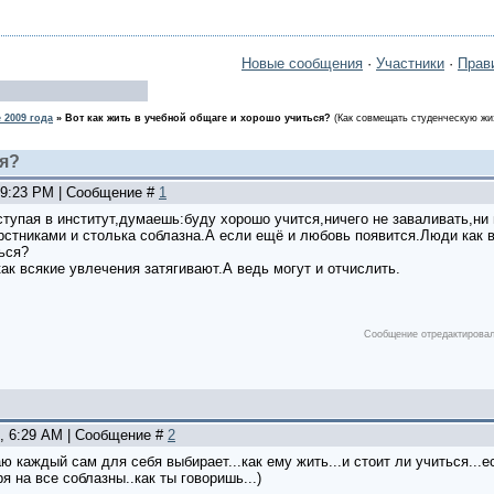
Новые сообщения
·
Участники
·
Прав
 2009 года
»
Вот как жить в учебной общаге и хорошо учиться?
(Как совмещать студенческую жи
ся?
, 9:23 PM | Сообщение #
1
ступая в институт,думаешь:буду хорошо учится,ничего не заваливать,ни 
рстниками и столька соблазна.А если ещё и любовь появится.Люди как 
ься?
ак всякие увлечения затягивают.А ведь могут и отчислить.
Сообщение отредактирова
9, 6:29 AM | Сообщение #
2
аю каждый сам для себя выбирает...как ему жить...и стоит ли учиться...е
я на все соблазны..как ты говоришь...)