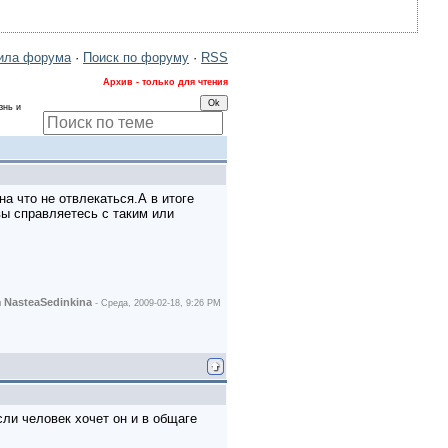
ила форума
·
Поиск по форуму
·
RSS
Архив - только для чтения
знь и
на что не отвлекаться.А в итоге
вы справляетесь с таким или
NasteaSedinkina
л
-
Среда, 2009-02-18, 9:26 PM
сли человек хочет он и в общаге