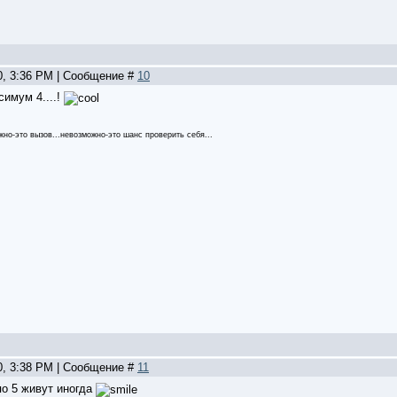
0, 3:36 PM | Сообщение #
10
имум 4....!
жно-это вызов...невозможно-это шанс проверить себя...
0, 3:38 PM | Сообщение #
11
по 5 живут иногда