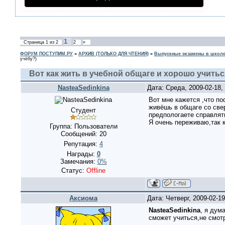
1
Страница
1
из
2
2
»
ФОРУМ ПОСТУПИМ.РУ
»
АРХИВ (ТОЛЬКО ДЛЯ ЧТЕНИЯ)
»
Выпускные экзамены в школе
учёбу?)
Вот как жить в учебной общаге и хорошо учить
NasteaSedinkina
Дата: Среда, 2009-02-18
Вот мне кажется ,что по
живёшь в общаге со све
Студент
предпологаете справлят
Я очень переживаю,так к
Группа: Пользователи
Сообщений:
20
Репутация:
4
Награды:
0
Замечания:
0%
Статус:
Offline
Аксиома
Дата: Четверг, 2009-02-1
NasteaSedinkina
, я дум
сможет учиться,не смотр