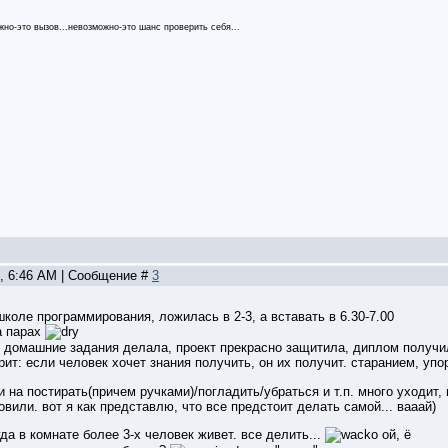
жно-это вызов...невозможно-это шанс проверить себя...
9, 6:46 AM | Сообщение #
3
школе программирования, ложилась в 2-3, а вставать в 6.30-7.00
а парах
се домашние задания делала, проект прекрасно защитила, диплом получи
ит: если человек хочет знания получить, он их получит. старанием, упо
 на постирать(причем ручками)/погладить/убраться и т.п. много уходит, н
овили. вот я как представлю, что все предстоит делать самой... вааай)
да в комнате более 3-х человек живет. все делить...
ой, ё