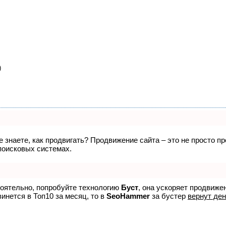
)
не знаете, как продвигать? Продвижение сайта – это не просто 
поисковых системах.
тоятельно, попробуйте технологию
Буст
, она ускоряет продвиже
винется в Топ10 за месяц, то в
SeoHammer
за бустер
вернут ден