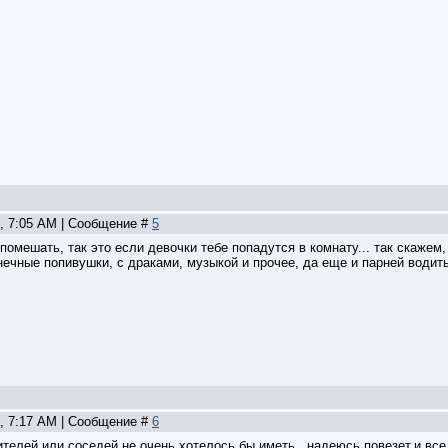
9, 7:05 AM | Сообщение #
5
помешать, так это если девочки тебе попадутся в комнату... так скажем,
нечные попивушки, с драками, музыкой и прочее, да еще и парней водить.
9, 7:17 AM | Сообщение #
6
ителей или соседей не очень хотелось бы иметь...надеюсь повезет,и вс