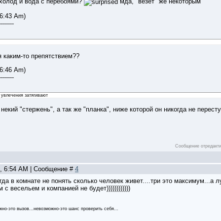
 холод и вода с перебоями?
мда, "везет" же некоторым
 6:43 Am)
-------
я каким-то препятствием??
 6:46 Am)
-------
 увлечения затягивают
екий "стержень", а так же "планка", ниже которой он никогда не пересту
Сообщение отредакт
9, 6:54 AM | Сообщение #
4
гда в комнате не понять сколько человек живет....три это максимум...а 
 с весельем и компанией не будет))))))))))))
жно-это вызов...невозможно-это шанс проверить себя...