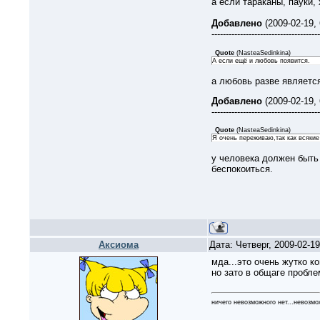
а если тараканы, пауки,
Добавлено
(2009-02-19,
--------------------------------------
Quote
(
NasteaSedinkina
)
А если ещё и любовь появится.
а любовь разве являетс
Добавлено
(2009-02-19,
--------------------------------------
Quote
(
NasteaSedinkina
)
Я очень переживаю,так как всякие
у человека должен быть н
беспокоиться.
Аксиома
Дата: Четверг, 2009-02-1
мда...это очень жутко ко
но зато в общаге проблем
ничего невозможного нет...невозмо