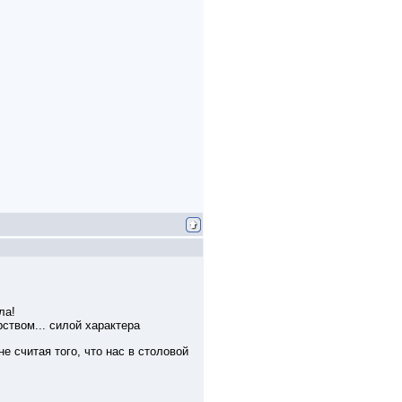
ла!
рством... силой характера
е считая того, что нас в столовой