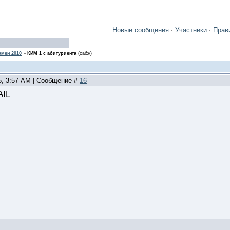
Новые сообщения
·
Участники
·
Прав
амен 2010
»
КИМ 1 с абитуриента
(сабж)
5, 3:57 AM | Сообщение #
16
AIL