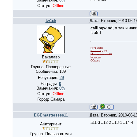
Замечания:
0%
Статус:
Offline
tw1ck
Дата: Вторник, 2010-06-1
callingwind
, я так и нап
в а5-1
ЕГЭ 2010:
Русский
- 73
Математика - 75
Бакалавр
История
Общага
Группа: Проверенные
Сообщений:
189
Репутация:
29
Награды:
0
Замечания:
0%
Статус:
Offline
Город: Самара
EGEmasterssss11
Дата: Вторник, 2010-06-1
а11-3 а12-2 а13-1 а14-4
Абитуриент
Группа: Пользователи