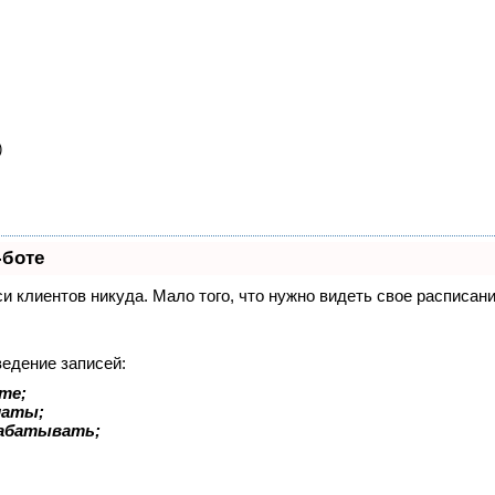
)
-боте
иси клиентов никуда. Мало того, что нужно видеть свое расписа
ведение записей:
те;
латы;
рабатывать;