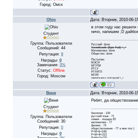
Город: Омск
Ohio
Дата: Вторник, 2010-06-1
в этом году нас решили 
ничо, напишем ;D дайбо
Студент
Группа: Пользователи
Русский: done
Сообщений:
44
Английский: [Epic Fail] =_=
Математика: done
Репутация:
9
Общество: done
Поступаю:
Награды:
0
МЭСИ
Замечания:
0%
МГУПИ
РГСУ
Статус:
Offline
РГУИТП
МГИУ
Город: Moscow
свалите все с этих вузов! т_т
Веня
Дата: Вторник, 2010-06-1
Ребят, да обществозание
Студент
биология - 100
Группа: Пользователи
русский язык - 71
химия - лошара 65
Сообщений:
30
математика - 77
физика - 74
Репутация:
0
обществознание - 77 а мне пох:)
Р+М+Б=248
Награды:
0
Р+М+Ф=222
Р+М+О=225