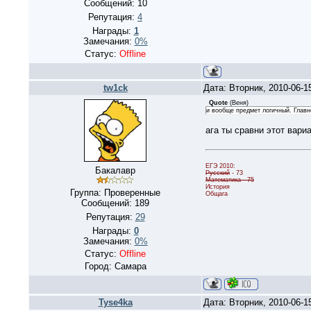
Сообщений:
10
Репутация:
4
Награды:
1
Замечания:
0%
Статус:
Offline
tw1ck
Дата: Вторник, 2010-06-1
Quote
(
Веня
)
и вообще предмет логичный. Главн
ага ты сравни этот вари
ЕГЭ 2010:
Бакалавр
Русский
- 73
Математика - 75
История
Группа: Проверенные
Общага
Сообщений:
189
Репутация:
29
Награды:
0
Замечания:
0%
Статус:
Offline
Город: Самара
Tyse4ka
Дата: Вторник, 2010-06-1