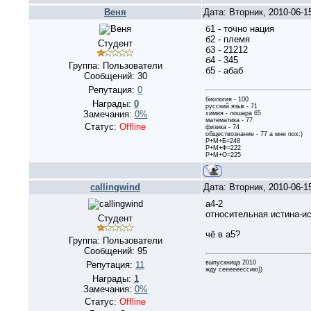
Веня
Дата: Вторник, 2010-06-1
б1 - точно нация
б2 - племя
Студент
б3 - 21212
б4 - 345
Группа: Пользователи
б5 - абаб
Сообщений:
30
Репутация:
0
биология - 100
Награды:
0
русский язык - 71
Замечания:
0%
химия - лошара 65
математика - 77
Статус:
Offline
физика - 74
обществознание - 77 а мне пох:)
Р+М+Б=248
Р+М+Ф=222
Р+М+О=225
callingwind
Дата: Вторник, 2010-06-1
а4-2
относительная истина-и
Студент
чё в а5?
Группа: Пользователи
Сообщений:
95
выпускница 2010
Репутация:
11
жду сеееееессию))
Награды:
1
Замечания:
0%
Статус:
Offline