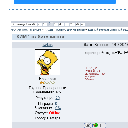
2
Страница
2
из
26
«
1
3
4
…
25
26
»
ФОРУМ ПОСТУПИМ.РУ
»
АРХИВ (ТОЛЬКО ДЛЯ ЧТЕНИЯ)
»
Единый государственный экз
КИМ 1 с абитуриента
tw1ck
Дата: Вторник, 2010-06-1
EPIC F
короче ребята,
ЕГЭ 2010:
Русский
- 73
Математика - 75
История
Бакалавр
Общага
Группа: Проверенные
Сообщений:
189
Репутация:
29
Награды:
0
Замечания:
0%
Статус:
Offline
Город: Самара