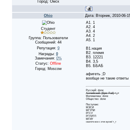
Город: Омск
Ohio
Дата: Вторник, 2010-06-1
А1. 1
А2. 4
Студент
А3. 4
А4. 2
Группа: Пользователи
А5. 1
Сообщений:
44
Репутация:
9
В1.нация
В2. племя
Награды:
0
В3. 12221
Замечания:
0%
В4. 3,5
Статус:
Offline
В5. ББАБ
Город: Moscow
афигеть ;D
вообще не такие ответы
Русский: done
Английский: [Epic Fail] =_=
Математика: done
Общество: done
Поступаю:
МЭСИ
МГУПИ
РГСУ
РГУИТП
МГИУ
свалите все с этих вузов! т_т