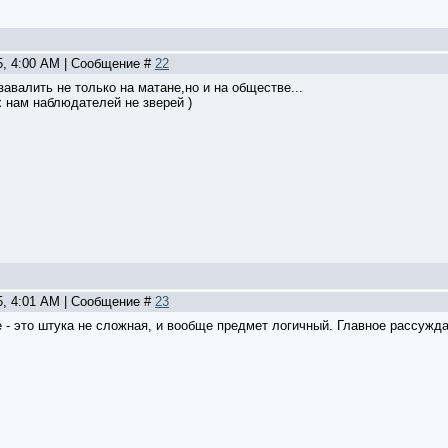
5, 4:00 AM | Сообщение #
22
завалить не только на матане,но и на обществе...
х нам наблюдателей не зверей )
5, 4:01 AM | Сообщение #
23
 - это штука не сложная, и вообще предмет логичный. Главное рассужда