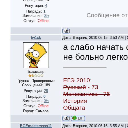
Репутация:
4
Награды:
1
Сообщение от
Замечания:
0%
Статус:
Offline
tw1ck
Дата: Вторник, 2010-06-15, 3:53 AM 
а слабо начать 
не больно легко
Бакалавр
ЕГЭ 2010:
Группа: Проверенные
Сообщений:
189
Русский
- 73
Репутация:
29
Математика - 75
Награды:
0
История
Замечания:
0%
Статус:
Offline
Общага
Город: Самара
EGEmasterssss11
Дата: Вторник, 2010-06-15, 3:55 AM 