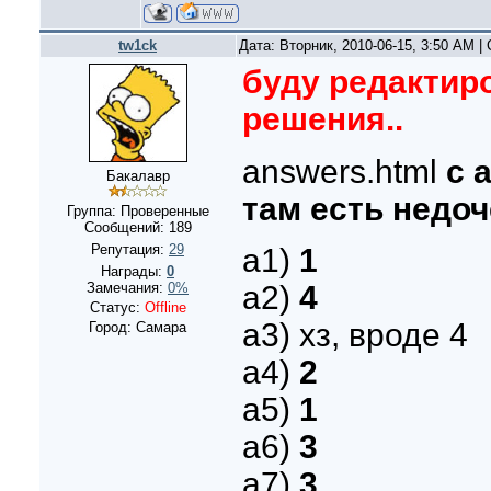
tw1ck
Дата: Вторник, 2010-06-15, 3:50 AM 
буду редактиро
решения..
answers.html
с 
Бакалавр
там есть недо
Группа: Проверенные
Сообщений:
189
Репутация:
29
а1)
1
Награды:
0
а2)
4
Замечания:
0%
Статус:
Offline
а3) хз, вроде 4
Город: Самара
а4)
2
а5)
1
а6)
3
а7)
3