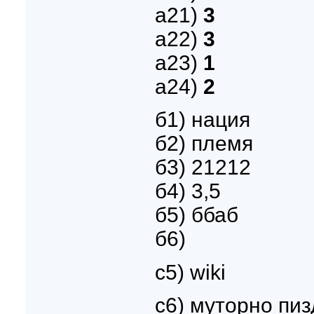
а21)
3
а22)
3
а23)
1
а24)
2
б1) нация
б2) племя
б3) 21212
б4) 3,5
б5) ббаб
б6)
с5) wiki
c6) муторно пи