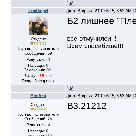
deadAngel
Дата: Вторник, 2010-06-15, 3:52 AM 
Б2 лишнее "Пл
всё отмучилси!!!
Студент
Всем спасибище!!!
Группа: Пользователи
Сообщений:
59
Репутация:
3
Награды:
0
Замечания:
0%
Статус:
Offline
Город: Хабаровск
MonAmi
Дата: Вторник, 2010-06-15, 3:53 AM 
В3.21212
Студент
Группа: Пользователи
Сообщений:
25
Репутация:
4
Награды:
0
Замечания:
0%