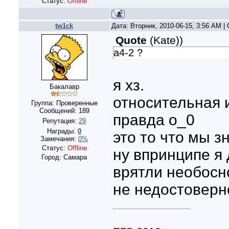
Статус:
Offline
tw1ck
Дата: Вторник, 2010-06-15, 3:56 AM 
Quote
(
Kate)
)
a4-2 ?
я хз.
Бакалавр
относительная и
Группа: Проверенные
Сообщений:
189
правда о_0
Репутация:
29
Награды:
0
это то что мы з
Замечания:
0%
Статус:
Offline
ну впринципе я
Город: Самара
врятли необосн
не недостоверн