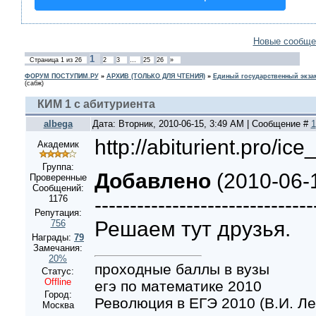
Новые сообще
1
Страница
1
из
26
2
3
…
25
26
»
ФОРУМ ПОСТУПИМ.РУ
»
АРХИВ (ТОЛЬКО ДЛЯ ЧТЕНИЯ)
»
Единый государственный экзам
(сабж)
КИМ 1 с абитуриента
albega
Дата: Вторник, 2010-06-15, 3:49 AM | Сообщение #
1
http://abiturient.pro/i
Академик
Группа:
Добавлено
(2010-06-1
Проверенные
Сообщений:
-------------------------------
1176
Репутация:
Решаем тут друзья.
756
Награды:
79
Замечания:
20%
проходные баллы в вузы
Статус:
Offline
егэ по математике 2010
Город:
Революция в ЕГЭ 2010 (В.И. Ле
Москва