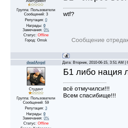
Абитуриент
Группа: Пользователи
wtf?
Сообщений:
3
Репутация:
0
Награды:
0
Замечания:
0%
Статус:
Offline
Сообщение отреда
Город: Omsk
deadAngel
Дата: Вторник, 2010-06-15, 3:51 AM 
Б1 либо нация 
всё отмучилси!!!
Студент
Всем спасибище!!!
Группа: Пользователи
Сообщений:
59
Репутация:
3
Награды:
0
Замечания:
0%
Статус:
Offline