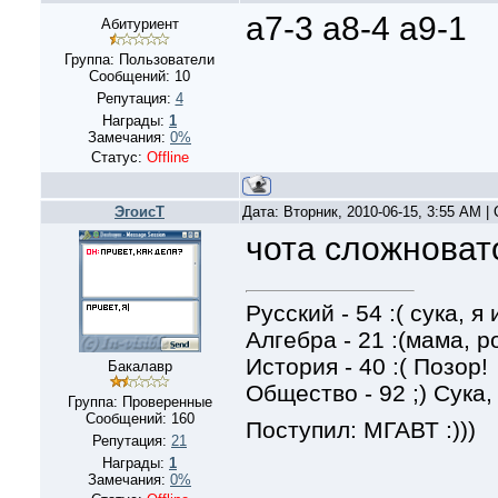
а7-3 а8-4 а9-1
Абитуриент
Группа: Пользователи
Сообщений:
10
Репутация:
4
Награды:
1
Замечания:
0%
Статус:
Offline
ЭгоисТ
Дата: Вторник, 2010-06-15, 3:55 AM 
чота сложноват
Русский - 54 :( сука, я 
Алгебра - 21 :(мама, 
История - 40 :( Позор!
Бакалавр
Общество - 92 ;) Сука,
Группа: Проверенные
Сообщений:
160
Поступил: МГАВТ :)))
Репутация:
21
Награды:
1
Замечания:
0%