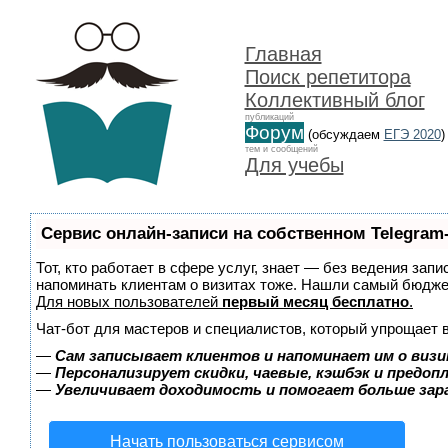
Главная
Поиск репетитора
Коллективный блог
публикаций
Форум
(обсуждаем
ЕГЭ 2020
)
тем и сообщений
Для учебы
Сервис онлайн-записи на собственном Telegram
Тот, кто работает в сфере услуг, знает — без ведения запи
напоминать клиентам о визитах тоже. Нашли самый бюдж
Для новых пользователей
первый месяц бесплатно
.
Чат-бот для мастеров и специалистов, который упрощает 
—
Сам записывает клиентов и напоминает им о визи
—
Персонализирует скидки, чаевые, кэшбэк и предоп
—
Увеличивает доходимость и помогает больше за
Начать пользоваться сервисом