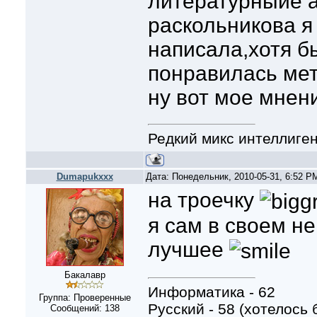
литературныйе 
раскольникова я
написала,хотя б
понравилась ме
ну вот мое мнен
Редкий микс интеллиге
Dumapukxxx
Дата: Понедельник, 2010-05-31, 6:52 
на троечку
я сам в своем н
лучшее
Бакалавр
Информатика - 62
Группа: Проверенные
Русский - 58 (хотелось 
Сообщений:
138