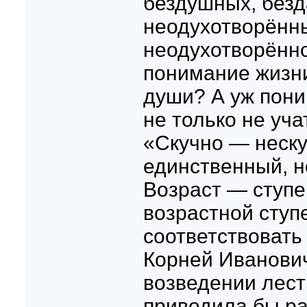
бездушных, безд
неодухотворённ
неодухотворённ
понимание жизн
души? А уж пони
не только не уча
«Скучно — неску
единственный, н
Возраст — ступе
возрастной ступ
соответствовать 
Корней Иванович
возведении лест
приводила бы ра