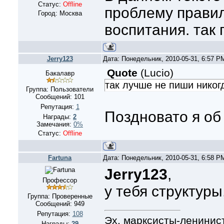
Статус:
Offline
проблему правил
Город: Москва
воспитания. так 
Jerry123
Дата: Понедельник, 2010-05-31, 6:57 
Quote
(
Lucio
)
Бакалавр
так лучше не пиши никог
Группа: Пользователи
Сообщений:
101
Репутация:
1
Поздновато я об
Награды:
2
Замечания:
0%
Статус:
Offline
Fartuna
Дата: Понедельник, 2010-05-31, 6:58 
Jerry123
,
Профессор
у тебя структуры
Группа: Проверенные
Сообщений:
949
Репутация:
108
Эх, марксисты-ленинис
Награды:
29