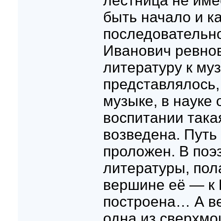
лестница не име
быть начало и к
последовательн
Иванович ревнов
литературу к му
представлялось,
музыке, в науке
воспитании така
возведена. Путь
проложен. В поэз
литературы, пола
вершине её — к
построена… А ве
одна из сверхм