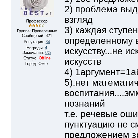
2) проблема выд
взгляд
Профессор
3) каждая ступен
Группа: Проверенные
Сообщений:
821
определенному в
Репутация:
34
Награды:
4
искусству...не ис
Замечания:
0%
Статус:
Offline
искусств
Город: Омск
4) 1аргумент=1а
5).нет математи
воспитания....э
познаний
т.е. речевые ош
пунктуацию не с
предложением зр