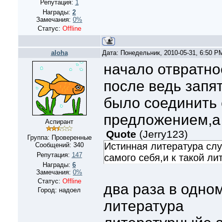
Репутация:
1
Награды:
2
Замечания:
0%
Статус:
Offline
aloha
Дата: Понедельник, 2010-05-31, 6:50 
начало отвратно
после ведь запя
было соединить
предложением,а 
Аспирант
Quote
(
Jerry123
)
Группа: Проверенные
Истинная литература слу
Сообщений:
340
Репутация:
147
самого себя,и к такой ли
Награды:
6
Замечания:
0%
Статус:
Offline
два раза в одно
Город: надоел
литература