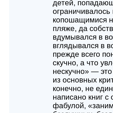
детей, попадающ
ограничивалось
копошащимися н
пляже, да собст
вдумывался в во
вглядывался в в
прежде всего пон
скучно, а что ув
нескучно» — это
из основных кри
конечно, не еди
написано книг с
фабулой, «заним