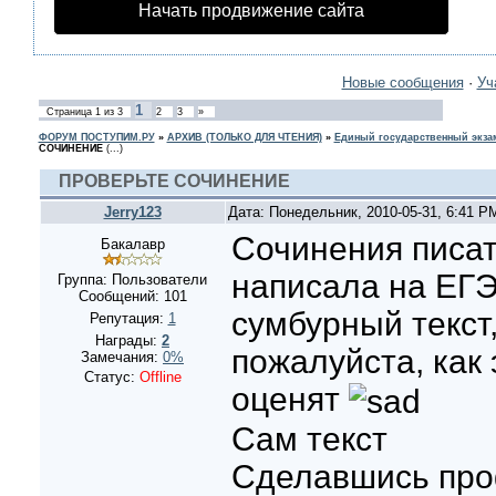
Начать продвижение сайта
Новые сообщения
·
Уч
1
Страница
1
из
3
2
3
»
ФОРУМ ПОСТУПИМ.РУ
»
АРХИВ (ТОЛЬКО ДЛЯ ЧТЕНИЯ)
»
Единый государственный экзам
СОЧИНЕНИЕ
(...)
ПРОВЕРЬТЕ СОЧИНЕНИЕ
Jerry123
Дата: Понедельник, 2010-05-31, 6:41 
Сочинения писат
Бакалавр
написала на ЕГЭ
Группа: Пользователи
Сообщений:
101
сумбурный текст,
Репутация:
1
Награды:
2
пожалуйста, как
Замечания:
0%
Статус:
Offline
оценят
Сам текст
Сделавшись пр