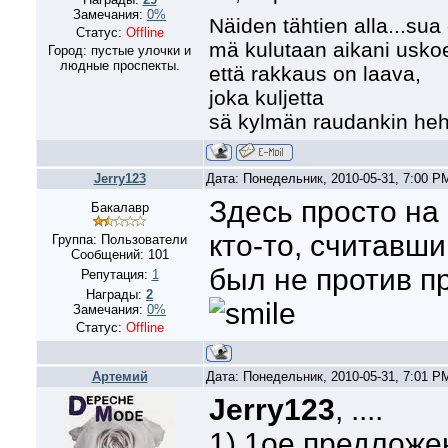
Замечания:
0%
Näiden tähtien alla...sua
Статус:
Offline
mä kulutaan aikani usko
Город: пустые улочки и
людные проспекты.
että rakkaus on laava,
joka kuljetta
sä kylmän raudankin he
Jerry123
Дата: Понедельник, 2010-05-31, 7:00 
Здесь просто на
Бакалавр
кто-то, считавши
Группа: Пользователи
Сообщений:
101
был не против п
Репутация:
1
Награды:
2
Замечания:
0%
Статус:
Offline
Артемий
Дата: Понедельник, 2010-05-31, 7:01 
Jerry123
, ....
1) 1ое предложен