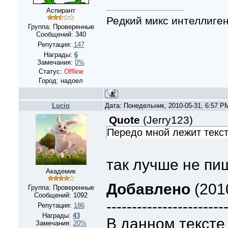
Аспирант
Редкий микс интеллиге
Группа: Проверенные
Сообщений:
340
Репутация:
147
Награды:
6
Замечания:
0%
Статус:
Offline
Город: надоел
Lucio
Дата: Понедельник, 2010-05-31, 6:57 
Quote
(
Jerry123
)
Передо мной лежит текст
так лучше не пи
Академик
Добавлено
(2010
Группа: Проверенные
Сообщений:
1092
-----------------------
Репутация:
186
Награды:
43
В данном тексте
Замечания:
20%