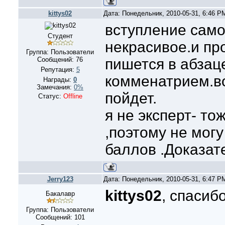
kittys02
Дата: Понедельник, 2010-05-31, 6:46 
вступление само
Студент
некрасивое.и пр
Группа: Пользователи
Сообщений:
76
пишется в абзац
Репутация:
5
комменатрием.в
Награды:
0
Замечания:
0%
пойдет.
Статус:
Offline
я не эксперт- то
,поэтому не могу
баллов .Доказат
Jerry123
Дата: Понедельник, 2010-05-31, 6:47 
kittys02
, спасиб
Бакалавр
Группа: Пользователи
Сообщений:
101