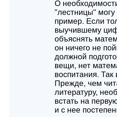
О необходимост
"лестницы" могу
пример. Если то
выучившему циф
объяснять матем
он ничего не пойм
должной подгото
вещи, нет матем
воспитания. Так 
Прежде, чем чит
литературу, нео
встать на перву
и с нее постепе