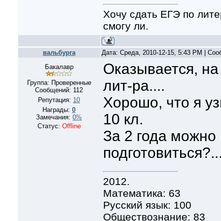
Хочу сдать ЕГЭ по лите
смогу ли.
вальбурга
Дата: Среда, 2010-12-15, 5:43 PM | Со
Оказывается, на
Бакалавр
лит-ра....
Группа: Проверенные
Сообщений:
112
Хорошо, что я уз
Репутация:
10
Награды:
0
10 кл.
Замечания:
0%
Статус:
Offline
За 2 года можно
подготовиться?..
2012.
Математика: 63
Русский язык: 100
Обществознание: 83