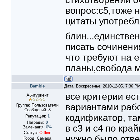
вопрос:с5,тоже 
цитаты употребл
блин...единствен
писать сочинени
что требуют на е
планы,свобода 
Bambie
Дата: Воскресенье, 2010-12-05, 7:36 P
все критерии ест
Абитуриент
вариантами рабо
Группа: Пользователи
Сообщений:
8
кодификатор, та
Репутация:
1
Награды:
0
в с3 и с4 по кра
Замечания:
0%
Статус:
Offline
нужно было отве
Город: Самара