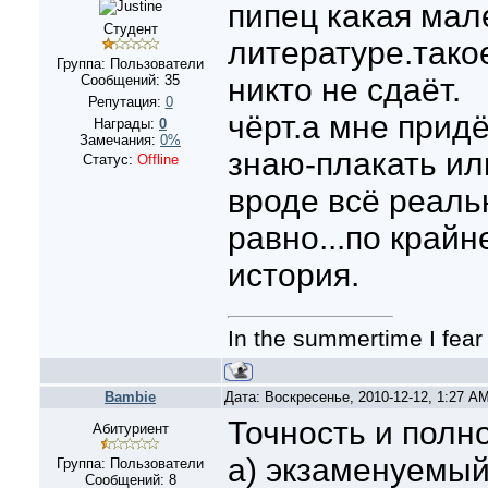
пипец какая мал
Студент
литературе.тако
Группа: Пользователи
Сообщений:
35
никто не сдаёт.
Репутация:
0
чёрт.а мне придё
Награды:
0
Замечания:
0%
знаю-плакать ил
Статус:
Offline
вроде всё реаль
равно...по крайн
история.
In the summertime I fear
Bambie
Дата: Воскресенье, 2010-12-12, 1:27 A
Точность и полн
Абитуриент
а) экзаменуемы
Группа: Пользователи
Сообщений:
8