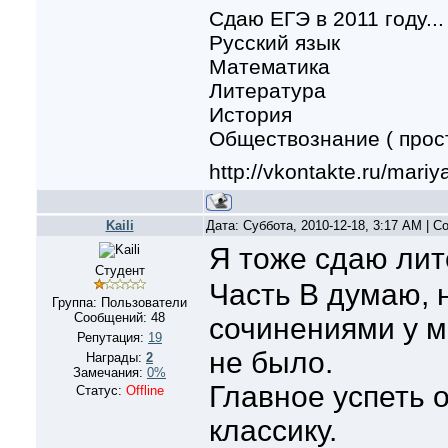
Сдаю ЕГЭ в 2011 году...
Русский язык
Математика
Литература
История
Обществознание ( прост
http://vkontakte.ru/mari
Kaili
Дата: Суббота, 2010-12-18, 3:17 AM | 
Я тоже сдаю лит
Студент
Часть B думаю, н
Группа: Пользователи
Сообщений:
48
сочинениями у м
Репутация:
19
не было.
Награды:
2
Замечания:
0%
Главное успеть 
Статус:
Offline
классику.