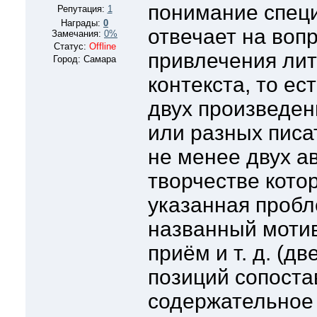
понимание спец
Репутация:
1
Награды:
0
отвечает на воп
Замечания:
0%
Статус:
Offline
привлечения лит
Город: Самара
контекста, то ес
двух произведен
или разных писа
не менее двух ав
творчестве кото
указанная пробл
названный моти
приём и т. д. (дв
позиций сопоста
содержательное