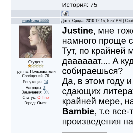
История: 75
mashuna-5555
Дата: Среда, 2010-12-15, 5:57 PM | Со
Justine
, мне тож
намного проще сд
Тут, по крайней 
даааааат.... А к
Студент
собираешься?
Группа: Пользователи
Сообщений:
76
Да, в этом году 
Репутация:
14
Награды:
2
сдающих литерат
Замечания:
0%
Статус:
Offline
крайней мере, н
Город: Омск
Bambie
, т.е все
произведения н