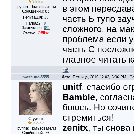
в этом пересдав
Группа: Пользователи
Сообщений:
83
часть Б тупо зау
Репутация:
25
Награды:
0
сложного, на ма
Замечания:
0%
Статус:
Offline
проблема если у
часть С посложн
главное читать 
mashuna-5555
Дата: Пятница, 2010-12-03, 6:06 PM | 
unitf
, спасибо ог
Bambie
, согласн
боюсь. Но сочине
стремиться!
Студент
zenitx
, ты снова
Группа: Пользователи
Сообщений:
76