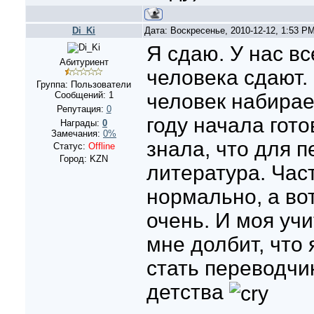
Di_Ki
Дата: Воскресенье, 2010-12-12, 1:53 P
Я сдаю. У нас вс
Абитуриент
человека сдают.
Группа: Пользователи
Сообщений:
1
человек набирает
Репутация:
0
году начала гото
Награды:
0
Замечания:
0%
знала, что для 
Статус:
Offline
Город: KZN
литература. Час
нормально, а во
очень. И моя уч
мне долбит, что 
стать переводчи
детства