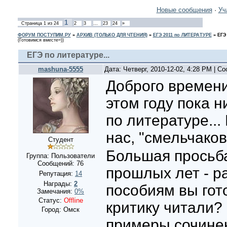
Новые сообщения
·
Уч
1
Страница
1
из
24
2
3
…
23
24
»
ФОРУМ ПОСТУПИМ.РУ
»
АРХИВ (ТОЛЬКО ДЛЯ ЧТЕНИЯ)
»
ЕГЭ 2011 по ЛИТЕРАТУРЕ
»
ЕГЭ 
(Готовимся вместе=))
ЕГЭ по литературе...
mashuna-5555
Дата: Четверг, 2010-12-02, 4:28 PM | 
Доброго времени
этом году пока н
по литературе...
нас, "смельчако
Студент
Большая просьба
Группа: Пользователи
Сообщений:
76
прошлых лет - р
Репутация:
14
Награды:
2
пособиям вы гот
Замечания:
0%
Статус:
Offline
критику читали?
Город: Омск
примеры сочине