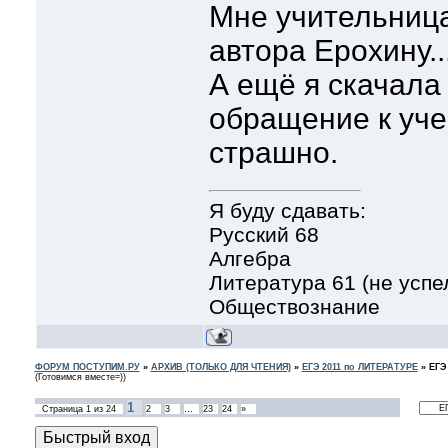
Мне учительниц
автора Ерохину..
А ещё я скачала
обращение к уче
страшно.
Я буду сдавать:
Русский 68
Алгебра
Литература 61 (не успе
Обществознание
ФОРУМ ПОСТУПИМ.РУ
»
АРХИВ (ТОЛЬКО ДЛЯ ЧТЕНИЯ)
»
ЕГЭ 2011 по ЛИТЕРАТУРЕ
»
ЕГЭ 
(Готовимся вместе=))
1
Страница
1
из
24
2
3
…
23
24
»