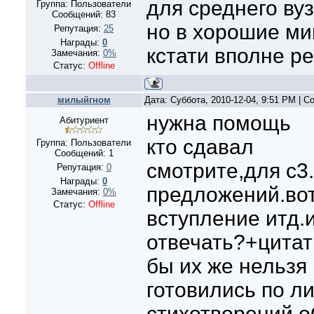
для среднего вуз
Группа: Пользователи
Сообщений:
83
но в хорошие ми
Репутация:
25
Награды:
0
кстати вполне р
Замечания:
0%
Статус:
Offline
милыйгном
Дата: Суббота, 2010-12-04, 9:51 PM | 
нужна помощь
Абитуриент
кто сдавал
Группа: Пользователи
Сообщений:
1
смотрите,для с3.
Репутация:
0
Награды:
0
предложений.вот
Замечания:
0%
Статус:
Offline
вступление итд.
отвечать?+цитат
бы их же нельзя 
готовились по л
стихотворений о