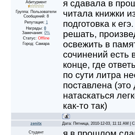
я сдавала в про
Абитуриент
читала книжки и
Группа: Пользователи
Сообщений:
8
подготовка к егэ
Репутация:
1
Награды:
0
решать, произве
Замечания:
0%
Статус:
Offline
освежить в памя
Город: Самара
сочинений есть в
конце, где ответ
по сути литра н
поставлена (это 
натаскаться лег
как-то так)
zenitx
Дата: Пятница, 2010-12-03, 11:11 AM |
я в прошлом сда
Студент