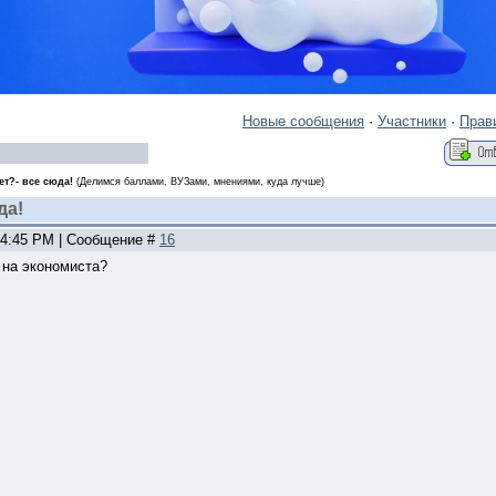
Новые сообщения
·
Участники
·
Прав
т?- все сюда!
(Делимся баллами, ВУЗами, мнениями, куда лучше)
да!
, 4:45 PM | Сообщение #
16
 на экономиста?