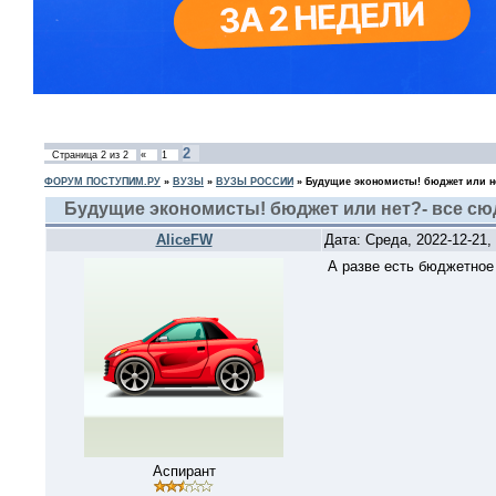
2
Страница
2
из
2
«
1
ФОРУМ ПОСТУПИМ.РУ
»
ВУЗЫ
»
ВУЗЫ РОССИИ
»
Будущие экономисты! бюджет или не
Будущие экономисты! бюджет или нет?- все сю
AliceFW
Дата: Среда, 2022-12-21
А разве есть бюджетное
Аспирант