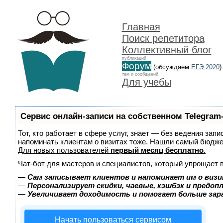
Главная
Поиск репетитора
Коллективный блог
публикаций
Форум
(обсуждаем
ЕГЭ 2020
)
тем и сообщений
Для учебы
Сервис онлайн-записи на собственном Telegram
Тот, кто работает в сфере услуг, знает — без ведения запи
напоминать клиентам о визитах тоже. Нашли самый бюдж
Для новых пользователей
первый месяц бесплатно
.
Чат-бот для мастеров и специалистов, который упрощает 
—
Сам записывает клиентов и напоминает им о визи
—
Персонализирует скидки, чаевые, кэшбэк и предоп
—
Увеличивает доходимость и помогает больше за
Начать пользоваться сервисом