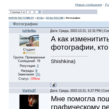
Новые сообщения
·
Уч
2
Страница
2
из
2
«
1
ФОРУМ ПОСТУПИМ.РУ
»
ВУЗЫ
»
ВУЗЫ РОССИИ
»
Фотографии
Фотографии
loli4e4ka
Дата: Среда, 2022-12-21, 12:31 PM | С
А как изменитить
фотографии, кто
Студент
Группа: Проверенные
Shishkina)
Сообщений:
79
Репутация:
0
Награды:
0
Замечания:
0%
Статус:
Offline
VipVic27
Дата: Среда, 2022-12-21, 6:27 PM | Со
Мне помогла пош
графическому ре