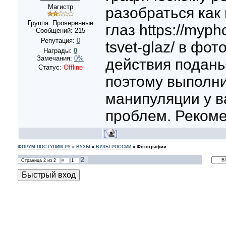
Магистр
разобраться как
Группа: Проверенные
глаз https://myph
Сообщений:
215
Репутация:
0
tsvet-glaz/ в фо
Награды:
0
Замечания:
0%
действия поданы
Статус:
Offline
поэтому выполн
манипуляции у в
проблем. Реком
ФОРУМ ПОСТУПИМ.РУ
»
ВУЗЫ
»
ВУЗЫ РОССИИ
»
Фотографии
2
Страница
2
из
2
«
1