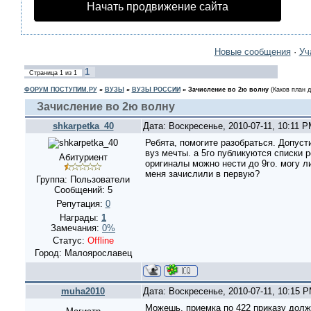
Начать продвижение сайта
Новые сообщения
·
Уч
1
Страница
1
из
1
ФОРУМ ПОСТУПИМ.РУ
»
ВУЗЫ
»
ВУЗЫ РОССИИ
»
Зачисление во 2ю волну
(Каков план 
Зачисление во 2ю волну
shkarpetka_40
Дата: Воскресенье, 2010-07-11, 10:11 
Ребята, помогите разобраться. Допусти
вуз мечты. а 5го публикуются списки 
Абитуриент
оригиналы можно нести до 9го. могу ли
меня зачислили в первую?
Группа: Пользователи
Сообщений:
5
Репутация:
0
Награды:
1
Замечания:
0%
Статус:
Offline
Город: Малоярославец
muha2010
Дата: Воскресенье, 2010-07-11, 10:15 
Можешь, приемка по 422 приказу долж