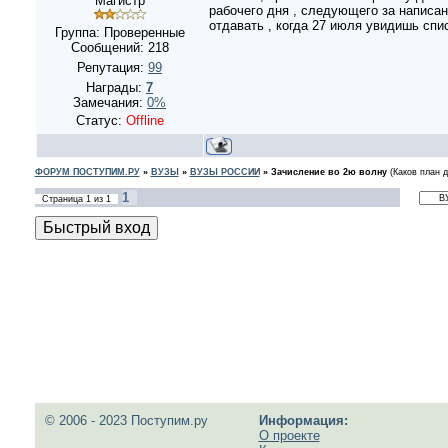
Магистр
рабочего дня , следующего за написа
отдавать , когда 27 июля увидишь спис
Группа: Проверенные
Сообщений:
218
Репутация:
99
Награды:
7
Замечания:
0%
Статус:
Offline
ФОРУМ ПОСТУПИМ.РУ
»
ВУЗЫ
»
ВУЗЫ РОССИИ
»
Зачисление во 2ю волну
(Каков план 
1
Страница
1
из
1
© 2006 - 2023 Поступим.ру
Информация:
О проекте