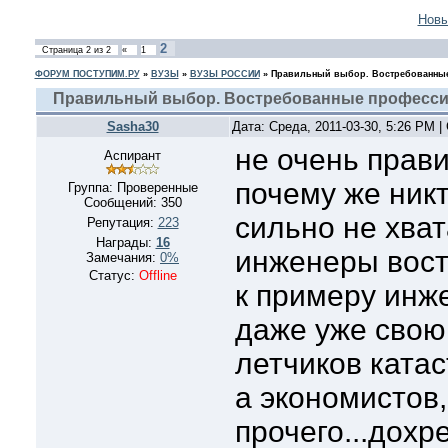
Новы
2
Страница
2
из
2
«
1
ФОРУМ ПОСТУПИМ.РУ
»
ВУЗЫ
»
ВУЗЫ РОССИИ
»
Правильный выбор. Востребованные
Правильный выбор. Востребованные професси
Sasha30
Дата: Среда, 2011-03-30, 5:26 PM 
не очень прав
Аспирант
почему же ник
Группа: Проверенные
Сообщений:
350
сильно не хва
Репутация:
223
Награды:
16
инженеры вост
Замечания:
0%
Статус:
Offline
к примеру инж
даже уже свою
летчиков катас
а экономистов
прочего...дохр