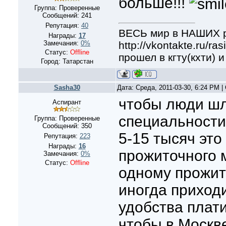
больше!!!
Группа: Проверенные
Сообщений:
241
Репутация:
40
ВЕСЬ мир в НАШИХ ру
Награды:
17
http://vkontakte.ru/rasi
Замечания:
0%
Статус:
Offline
прошел в кгту(кхти) и 
Город: Татарстан
Sasha30
Дата: Среда, 2011-03-30, 6:24 PM 
чтобы люди шл
Аспирант
специальности
Группа: Проверенные
Сообщений:
350
5-15 тысяч это
Репутация:
223
Награды:
16
прожиточного
Замечания:
0%
Статус:
Offline
одному прожить
иногда приходи
удобства плати
чтобы в Москв