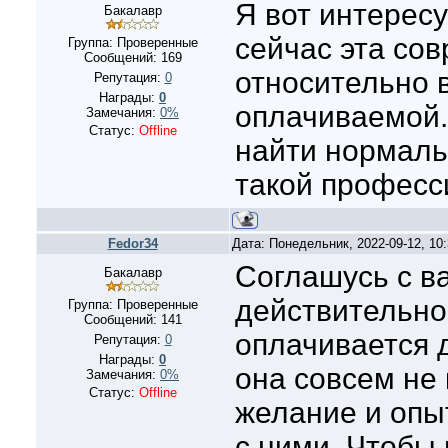
Я вот интерес
Бакалавр
сейчас эта со
Группа: Проверенные
Сообщений:
169
относительно 
Репутация:
0
Награды:
0
оплачиваемой. 
Замечания:
0%
Статус:
Offline
найти нормаль
такой професс
Fedor34
Дата: Понедельник, 2022-09-12, 1
Соглашусь с в
Бакалавр
действительно
Группа: Проверенные
Сообщений:
141
оплачивается 
Репутация:
0
Награды:
0
она совсем не 
Замечания:
0%
Статус:
Offline
желание и опы
с ними. Чтобы 