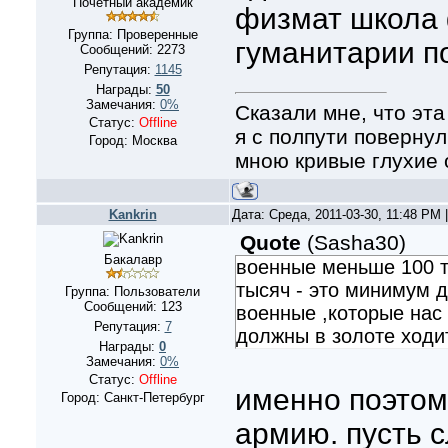
Почетный академик
физмат школа 
Группа: Проверенные
гуманитарии 
Сообщений:
2273
Репутация:
1145
Награды:
50
Замечания:
0%
Сказали мне, что эта
Статус:
Offline
я с полпути повернул
Город: Москва
мною кривые глухие 
Kankrin
Дата: Среда, 2011-03-30, 11:48 PM
Quote
(
Sasha30
)
Бакалавр
военные меньше 100 т
тысяч - это минимум д
Группа: Пользователи
Сообщений:
123
военные ,которые нас
Репутация:
7
должны в золоте ходи
Награды:
0
Замечания:
0%
Статус:
Offline
именно поэтом
Город: Санкт-Петербург
армию. пусть с