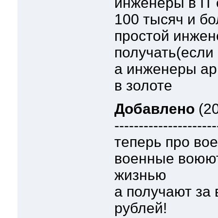
инженеры в IT
100 тысяч и б
простой инжен
получать(если
а инженеры app
в золоте
Добавлено
(20
---------------------
теперь про во
военные воюют
жизнью
а получают за 
рублей!