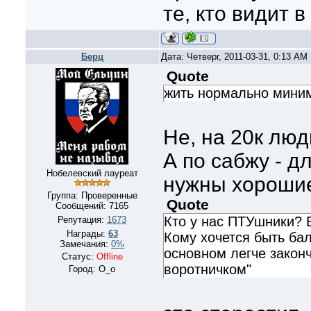
те, кто видит 
Берц
Дата: Четверг, 2011-03-31, 0:13 A
Quote
жить нормально миним
Не, на 20к люд
А по сабжу - 
Нобелевский лауреат
нужны хорошие
Группа: Проверенные
Quote
Сообщений:
7165
Кто у нас ПТУшники? 
Репутация:
1673
Награды:
63
Кому хочется быть бал
Замечания:
0%
основном легче закон
Статус:
Offline
воротничком"
Город: О_о