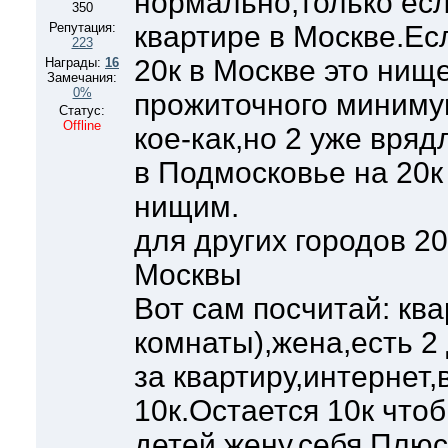
нормально,только есл
350
Репутация:
квартире в Москве.Есл
223
20к в Москве это нищ
Награды:
16
Замечания:
0%
прожиточного миниму
Статус:
Offline
кое-как,но 2 уже врядл
в Подмосковье на 20к
нищим.
для других городов 2
Москвы
Вот сам посчитай: ква
комнаты),жена,есть 2 
за квартиру,интернет,
10к.Остается 10к что
детей,жену,себя.Плю