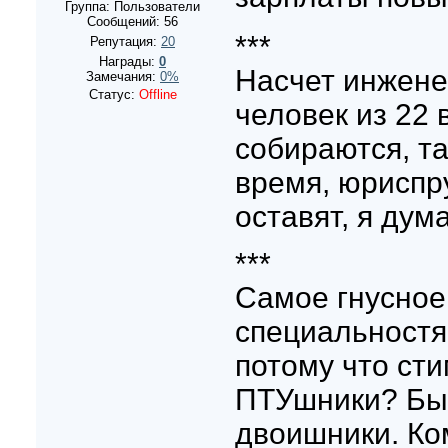
Группа: Пользователи
Сообщений:
56
***
Репутация:
20
Награды:
0
Насчет инженер
Замечания:
0%
Статус:
Offline
человек из 22 
собираются, та
время, юриспр
оставят, я дум
***
Самое гнусное
специальностям
потому что сти
ПТУшники? Быт
двоишники. Ко