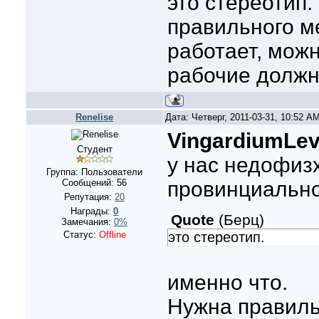
это стереотип.
правильного ме
работает, мож
рабочие должн
Renelise
Дата: Четверг, 2011-03-31, 10:52 
VingardiumLev
Студент
у нас недофиз
Группа: Пользователи
Сообщений:
56
провинциально
Репутация:
20
Награды:
0
Quote
(
Берц
)
Замечания:
0%
это стереотип.
Статус:
Offline
именно что.
Нужна правиль