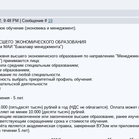
2, 9:48 PM | Сообщение #
19
ое обучение (экономика и менеджмент).
СШЕГО ЭКОНОМИЧЕСКОГО ОБРАЗОВАНИЯ
ом МАИ "Бакалавр менеджмента")
ровня высшего экономического образования по направлению "Менеджме
) принимаются лица:
или средним специальным образованием;
м образованием;
вание по любой специальности.
ность выбрать приоритетный профиль обучения:
ательской деятельности
т
ения - 5 лет.
.000 (пятьдесят тысяч) рублей в год (НДС не облагается). Оплата может
ляет не менее 10.000 (десяти тысяч) рублей.
ющим незаконченное или законченное высшее образование, ранее изуч
тветствующим сокращением срока и стоимости обучения.
ёта является академическая справка, заверенная ВУЗом или приложени
 течении 5 лет).