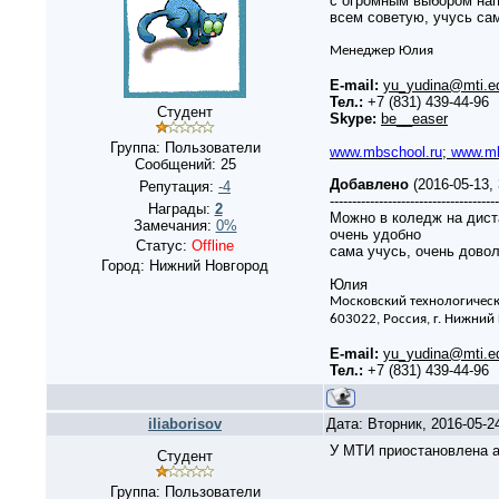
с огромным выбором нап
всем советую, учусь са
Менеджер Юлия
E-mail:
yu_yudina@mti.ed
Тел.:
+7 (831) 439-44-96
Студент
Skype:
be__easer
Группа: Пользователи
www.mbschool.ru
;
www.mb
Сообщений:
25
Добавлено
(2016-05-13,
Репутация:
-4
--------------------------------------
Награды:
2
Можно в коледж на дист
Замечания:
0%
очень удобно
Статус:
Offline
сама учусь, очень дово
Город: Нижний Новгород
Юлия
Московский технологическ
603022, Россия, г. Нижний
E-mail:
yu_yudina@mti.ed
Тел.:
+7 (831) 439-44-96
iliaborisov
Дата: Вторник, 2016-05-
У МТИ приостановлена а
Студент
Группа: Пользователи