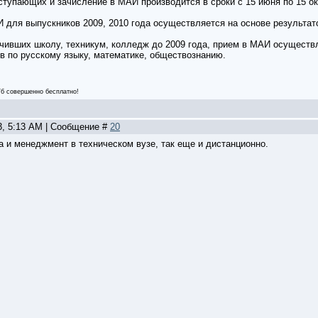
ступающих и зачисление в МАИ производится в сроки с 15 июня по 15 ок
 для выпускников 2009, 2010 года осуществляется на основе результат
нчивших школу, техникум, колледж до 2009 года, прием в МАИ осуществл
в по русскому языку, математике, обществознанию.
 Гб совершенно бесплатно!
3, 5:13 AM | Сообщение #
20
а и менеджмент в техническом вузе, так еще и дистанционно.