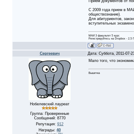
Прием документов от по
С 2009 года прием в МАИ
обществознание).
Для абитуриентов, зако
вступительных экзамено
МАИ 3 факультет 5 курс
Регистрируйтесь на Dropbox - 2,5
Сергеевич
Дата: Суббота, 2011-07-2
Мало того, что экономик
Вышечка
Нобелевский лауреат
Группа: Проверенные
Сообщений:
8770
Репутация:
912
Награды:
40