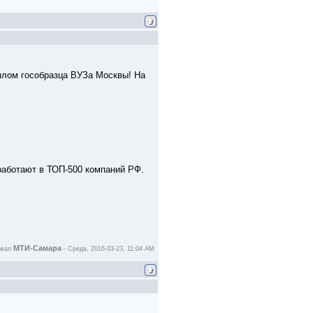
плом гособразца ВУЗа Москвы! На
работают в ТОП-500 компаний РФ.
МТИ-Самара
овал
-
Среда, 2016-03-23, 11:04 AM