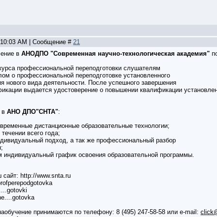
, 10:03 AM | Сообщение #
21
чение в
АНОДПО "Современная научно-технологическая академия"
по
курса профессиональной переподготовки слушателям
ом о профессиональной переподготовке установленного
ия нового вида деятельности. После успешного завершения
икации выдается удостоверение о повышении квалификации установле
 в
АНО ДПО"СНТА"
:
временные дистанционные образовательные технологии;
течении всего года;
дивидуальный подход, а так же профессиональный разбор
;
 индивидуальный график освоения образовательной программы.
сайт: http://www.snta.ru
/profperepodgotovka
...gotovki
e....gotovka
аобучение принимаются по телефону: 8 (495) 247-58-58 или e-mail:
click