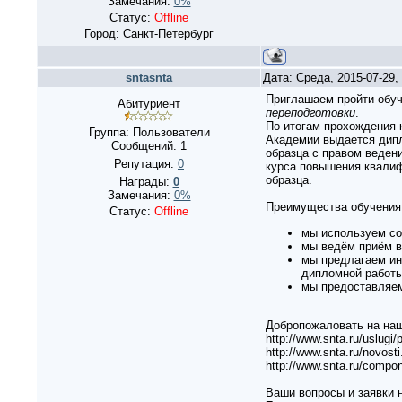
Замечания:
0%
Статус:
Offline
Город: Санкт-Петербург
sntasnta
Дата: Среда, 2015-07-29
Приглашаем пройти обу
Абитуриент
переподготовки
.
По итогам прохождения 
Группа: Пользователи
Академии выдается дипл
Сообщений:
1
образца с правом веден
Репутация:
0
курса повышения квалиф
образца.
Награды:
0
Замечания:
0%
Преимущества обучения
Статус:
Offline
мы используем со
мы ведём приём в 
мы предлагаем ин
дипломной работы
мы предоставляем
Добропожаловать на наш 
http://www.snta.ru/uslugi
http://www.snta.ru/novosti.
http://www.snta.ru/compon
Ваши вопросы и заявки н