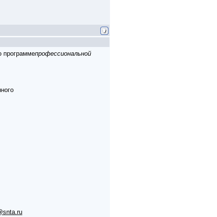
 программе
профессиональной
нного
@snta.ru