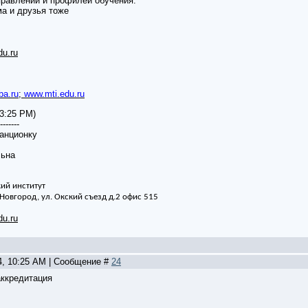
равлений и профилей обучения.
ма и друзья тоже
u.ru
a.ru
;
www.mti.edu.ru
 3:25 PM)
-------
анционку
льна
ий институт
 Новгород, ул. Окский съезд д.2 офис 515
u.ru
24, 10:25 AM | Сообщение #
24
ккредитация