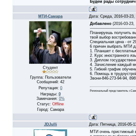
Будем рады сотруднич
МТИ-Самара
Дата: Среда, 2016-03-23
Добавлено
(2016-03-23,
--------------------------------------
Планируешь получить вы
твой выбор востребован
Специальная цена - от 2
6 причин выбрать МТИ д
1. Планшет с бесплатны
2. Курс иностранного яз
3. Диплом государствен
4. Зачисление каждый ме
Студент
5. Гибкий график обучен
6. Помощь в трудоустро
Группа: Пользователи
Звони-846-273-94-94, 89
Сообщений:
42
Репутация:
0
Региональный представитель г.Са
Награды:
0
Замечания:
0%
Статус:
Offline
Город: Самара
JDJulli
Дата: Пятница, 2016-05-
МТИ очень пристижный 