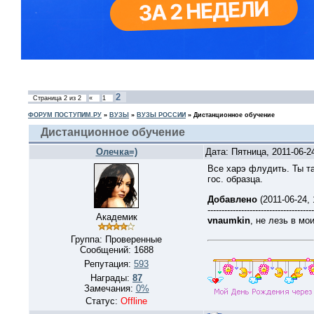
2
Страница
2
из
2
«
1
ФОРУМ ПОСТУПИМ.РУ
»
ВУЗЫ
»
ВУЗЫ РОССИИ
»
Дистанционное обучение
Дистанционное обучение
Олечка=)
Дата: Пятница, 2011-06-2
Все харэ флудить. Ты т
гос. образца.
Добавлено
(2011-06-24,
--------------------------------------
Академик
vnaumkin
, не лезь в мо
Группа: Проверенные
Сообщений:
1688
Репутация:
593
Награды:
87
Замечания:
0%
Статус:
Offline