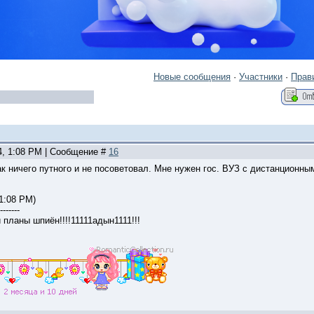
Новые сообщения
·
Участники
·
Прав
4, 1:08 PM | Сообщение #
16
ак ничего путного и не посоветовал. Мне нужен гос. ВУЗ с дистанционн
 1:08 PM)
-------
и планы шпиён!!!!11111адын1111!!!