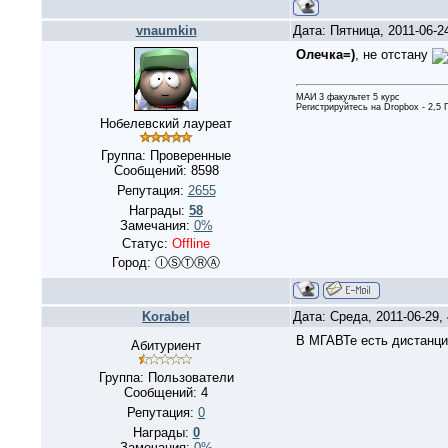
vnaumkin
Дата: Пятница, 2011-06-2
Олечка=)
, не отстану
МАИ 3 факультет 5 курс
Регистрируйтесь на Dropbox - 2,5
Нобелевский лауреат
Группа: Проверенные
Сообщений:
8598
Репутация:
2655
Награды:
58
Замечания:
0%
Статус:
Offline
Город: ⒾⓈⓉⓇⒶ
Korabel
Дата: Среда, 2011-06-29
В МГАВТе есть дистанци
Абитуриент
Группа: Пользователи
Сообщений:
4
Репутация:
0
Награды:
0
Замечания:
0%