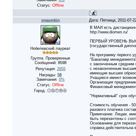
Статус:
Offline
vnaumkin
Дата: Пятница, 2011-07-2
В МАИ есть дистанционн
http://www.diomen.ru/
ПЕРВЫЙ УРОВЕНЬ ВЫ
(государственный дипл
Нобелевский лауреат
На программу первого у
Группа: Проверенные
"Бакалавр менеджмента"
Сообщений:
8598
с законченным средним 
с незаконченным высши
Репутация:
2655
имеющие высшее образо
Награды:
58
Учащиеся имеют возмож
Замечания:
0%
Организация предприним
Статус:
Offline
Финансовый менеджмен
Город: ⒾⓈⓉⓇⒶ
"Нормативный" срок обуч
Стоимость обучения - 50
разового платежа состав
Примечание: Лицам, име
быть перезачтены с соо
Основанием для перезач
справка действительна в