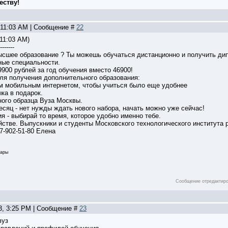
еству!
, 11:03 AM | Сообщение #
22
 11:03 AM)
-------
сшее образование ? Ты можешь обучаться дистанционно и получить ди
ные специальности.
9900 рублей за год обучения вместо 46900!
ля получения дополнительного образования:
м мобильным интернетом, чтобы учиться было еще удобнее
ыка в подарок.
ного образца Вуза Москвы.
сяц - нет нужды ждать нового набора, начать можно уже сейчас!
ия - выбирай то время, которое удобно именно тебе.
йстве. Выпускники и студенты Московского технологического института 
87-902-51-80 Елена
мары
Сообщение отредактир
13, 3:25 PM | Сообщение #
23
вуз