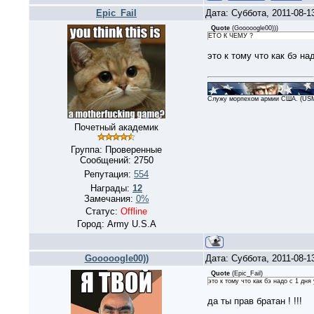
Epic_Fail
Дата: Суббота, 2011-08-1
Quote
(
Gooooogle00))
)
ЕТО К ЧЕМУ ?
это к тому что как бэ на
Служу морпехом армии США. (US
Почетный академик
Группа: Проверенные
Сообщений:
2750
Репутация:
554
Награды:
12
Замечания:
0%
Статус:
Offline
Город: Army U.S.A
Gooooogle00))
Дата: Суббота, 2011-08-1
Quote
(
Epic_Fail
)
это к тому что как бэ надо с 1 дня
да ты прав братан ! !!!