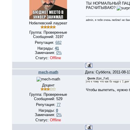
ТЫ НОРМАЛЬНЫЙ ПАЦА
РАСЧИТЫВАЮ?
admin, я тебя очень люблю! не бан
Нобелевский лауреат
Группа: Проверенные
Сообщений:
3197
Репутация:
682
Награды:
41
Замечания:
0%
Статус:
Offline
mech-math
Дата: Суббота, 2011-08-1
Quote
(
Epic_Fail
)
это к тому что как бэ надо с 1 дня
Доцент
Чтобы вылетить, нужно б
Группа: Проверенные
Сообщений:
529
Репутация:
77
Награды:
0
Замечания:
0%
Статус:
Offline