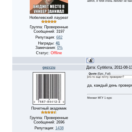
admin, я тебя очень люблю! не бан
Нобелевский лауреат
Группа: Проверенные
Сообщений:
3197
Репутация:
682
Награды:
41
Замечания:
0%
Статус:
Offline
gezczu
Дата: Суббота, 2011-08-1
Quote
(
Epic_Fail
)
кто-то еще почту проверяет?
да, каждый день прове
Мехмат МГУ 1 курс
Почетный академик
Группа: Проверенные
Сообщений:
2696
Репутация:
1438