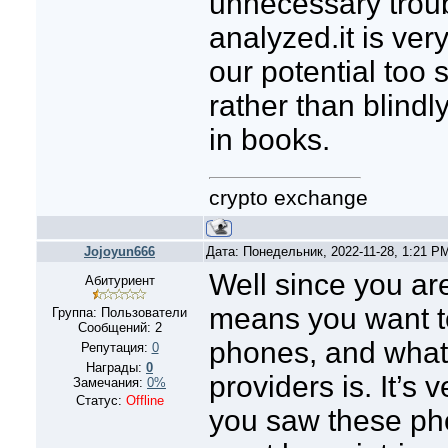
unnecessary troub
analyzed.it is very
our potential too
rather than blindl
in books.
crypto exchange
Jojoyun666
Дата: Понедельник, 2022-11-28, 1:21 P
Well since you ar
Абитуриент
means you want t
Группа: Пользователи
Сообщений:
2
phones, and what 
Репутация:
0
Награды:
0
providers is. It’s
Замечания:
0%
Статус:
Offline
you saw these phon