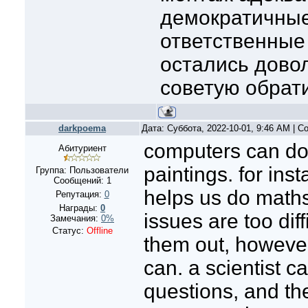
демократичные
ответственные
остались дово
советую обрати
darkpoema
Дата: Суббота, 2022-10-01, 9:46 AM | 
computers can do 
Абитуриент
paintings. for in
Группа: Пользователи
Сообщений:
1
helps us do math
Репутация:
0
Награды:
0
issues are too diff
Замечания:
0%
Статус:
Offline
them out, howeve
can. a scientist 
questions, and t