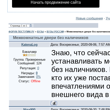
Начать продвижение сайта
Новые сообщения
·
Уч
1
Страница
1
из
1
ФОРУМ ПОСТУПИМ.РУ
»
ВУЗЫ
»
ВУЗЫ РОССИИ
»
Межкомнатные двери без наличников
Межкомнатные двери без наличников
KatenaLog
Дата: Воскресенье, 2020-09-06, 7:57 A
Знаю, что сейча
Бакалавр
устанавливать 
Группа: Проверенные
Сообщений:
124
без наличников. 
Репутация:
0
Награды:
0
кто их уже пост
Замечания:
0%
Статус:
Offline
впечатлениями о
внешнего вида в
Nina900
Дата: Воскресенье, 2020-09-20, 7:48 P