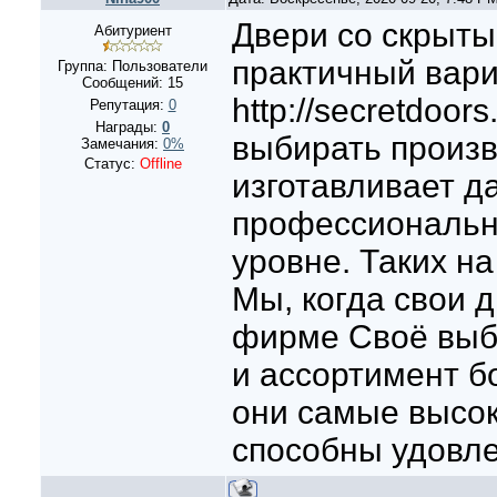
Двери со скрыты
Абитуриент
практичный вари
Группа: Пользователи
Сообщений:
15
http://secretdoors
Репутация:
0
Награды:
0
выбирать произв
Замечания:
0%
Статус:
Offline
изготавливает д
профессиональн
уровне. Таких на
Мы, когда свои 
фирме Своё выбо
и ассортимент бо
они самые высо
способны удовле