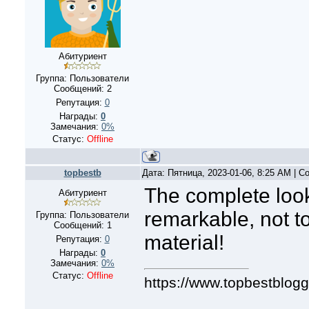
Абитуриент
Группа: Пользователи
Сообщений:
2
Репутация:
0
Награды:
0
Замечания:
0%
Статус:
Offline
topbestb
Дата: Пятница, 2023-01-06, 8:25 AM | 
The complete look 
Абитуриент
remarkable, not t
Группа: Пользователи
Сообщений:
1
material!
Репутация:
0
Награды:
0
Замечания:
0%
Статус:
Offline
https://www.topbestblog