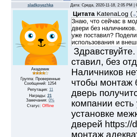
sladkoyezhka
Дата: Среда, 2020-11-18, 2:05 PM 
Цитата
KatenaLog
(
Знаю, что сейчас в м
двери без наличников. 
уже поставил? Подели
использования и внеш
Здравствуйте. 
ставил, без от
Академик
Наличников нет
Группа: Проверенные
чтобы монтаж 
Сообщений:
1254
Репутация:
11
дверь получитс
Награды:
21
Замечания:
0%
компании есть 
Статус:
Offline
установке меж
дверей https://
монтаж адеква