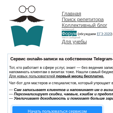
Главная
Поиск репетитора
Коллективный блог
публикаций
Форум
(обсуждаем
ЕГЭ 2020
)
тем и сообщений
Для учебы
Сервис онлайн-записи на собственном Telegram
Тот, кто работает в сфере услуг, знает — без ведения запи
напоминать клиентам о визитах тоже. Нашли самый бюдж
Для новых пользователей
первый месяц бесплатно
.
Чат-бот для мастеров и специалистов, который упрощает 
—
Сам записывает клиентов и напоминает им о визи
—
Персонализирует скидки, чаевые, кэшбэк и предоп
—
Увеличивает доходимость и помогает больше за
Начать пользоваться сервисом