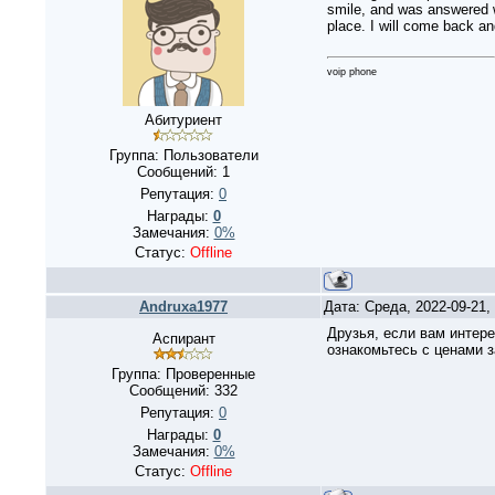
smile, and was answered wi
place. I will come back and
voip phone
Абитуриент
Группа: Пользователи
Сообщений:
1
Репутация:
0
Награды:
0
Замечания:
0%
Статус:
Offline
Andruxa1977
Дата: Среда, 2022-09-21
Друзья, если вам интере
Аспирант
ознакомьтесь с ценами з
Группа: Проверенные
Сообщений:
332
Репутация:
0
Награды:
0
Замечания:
0%
Статус:
Offline