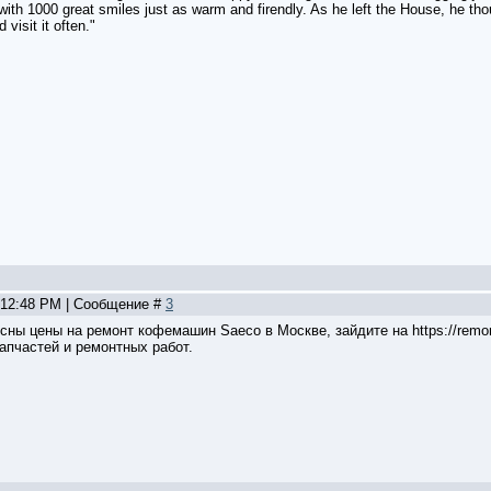
th 1000 great smiles just as warm and firendly. As he left the House, he thou
 visit it often."
, 12:48 PM | Сообщение #
3
сны цены на ремонт кофемашин Saeco в Москве, зайдите на https://remon
апчастей и ремонтных работ.