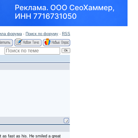
ила форума
·
Поиск по форуму
·
RSS
st as fast as his. He smiled a great