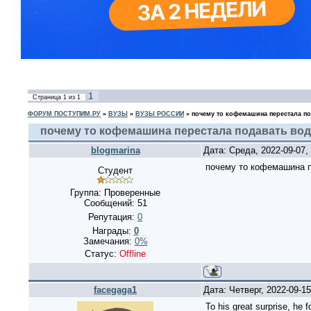
1
Страница
1
из
1
ФОРУМ ПОСТУПИМ.РУ
»
ВУЗЫ
»
ВУЗЫ РОССИИ
»
почему то кофемашина перестала п
почему то кофемашина перестала подавать вод
blogmarina
Дата: Среда, 2022-09-07
почему то кофемашина п
Студент
Группа: Проверенные
Сообщений:
51
Репутация:
0
Награды:
0
Замечания:
0%
Статус:
Offline
facegaga1
Дата: Четверг, 2022-09-1
To his great surprise, he f