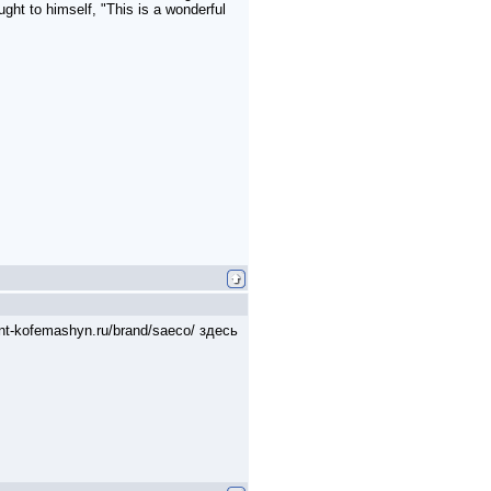
ght to himself, "This is a wonderful
t-kofemashyn.ru/brand/saeco/ здесь