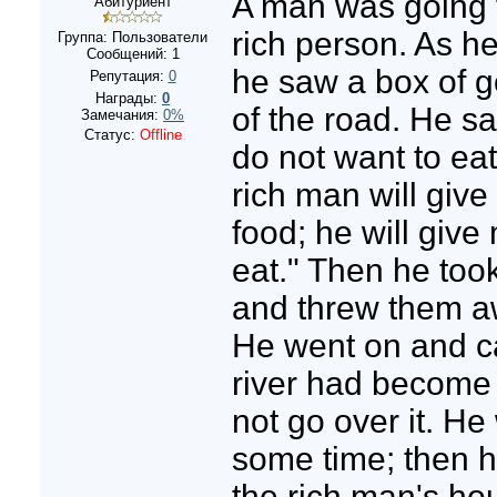
A man was going 
Абитуриент
rich person. As h
Группа: Пользователи
Сообщений:
1
he saw a box of g
Репутация:
0
Награды:
0
of the road. He sai
Замечания:
0%
Статус:
Offline
do not want to eat
rich man will giv
food; he will give
eat." Then he too
and threw them aw
He went on and ca
river had become 
not go over it. He
some time; then he
the rich man's ho