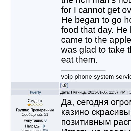
for I cannot get ov
He began to go h
food that day. He
came to the apple
was glad to take 
eat them.
voip phone system servi
Twerty
Дата: Пятница, 2023-01-06, 12:57 PM |
Да, сегодня огр
Студент
казино скрасив
Группа: Проверенные
Сообщений:
31
позитивным рас
Репутация:
0
Награды:
0
Замечания:
0%