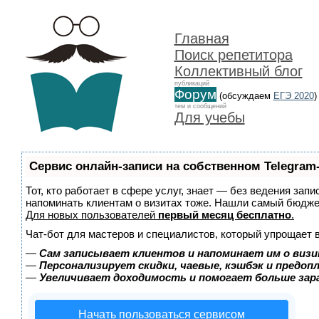
Главная
Поиск репетитора
Коллективный блог
публикаций
Форум
(обсуждаем
ЕГЭ 2020
)
тем и сообщений
Для учебы
Сервис онлайн-записи на собственном Telegram
Тот, кто работает в сфере услуг, знает — без ведения запи
напоминать клиентам о визитах тоже. Нашли самый бюдж
Для новых пользователей
первый месяц бесплатно
.
Чат-бот для мастеров и специалистов, который упрощает 
—
Сам записывает клиентов и напоминает им о визи
—
Персонализирует скидки, чаевые, кэшбэк и предоп
—
Увеличивает доходимость и помогает больше за
Начать пользоваться сервисом