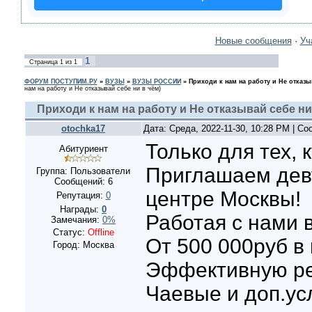
Новые сообщения
·
Уч
1
Страница
1
из
1
ФОРУМ ПОСТУПИМ.РУ
»
ВУЗЫ
»
ВУЗЫ РОССИИ
»
Приходи к нам на работу и Не отказы
нам на работу и Не отказывай себе ни в чём)
Приходи к нам на работу и Не отказывай себе ни
otochka17
Дата: Среда, 2022-11-30, 10:28 PM | С
Только для тех, к
Абитуриент
Приглашаем деву
Группа: Пользователи
Сообщений:
6
центре Москвы!
Репутация:
0
Награды:
0
Работая с нами 
Замечания:
0%
Статус:
Offline
От 500 000руб 
Город: Москва
Эффективную р
Чаевые и доп.ус