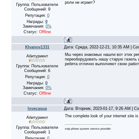
роли не играет?
Группа: Пользователи
Сообщений:
9
Репутация:
0
Награды:
0
Замечания:
0%
Статус:
Offline
KIvanov1331
Дата: Среда, 2022-12-21, 10:35 AM | С
Мы через знакомых нашли вот этих ребя
Абитуриент
переоборудовать нашу старую газель и
ребята отлично выполняют свою работ
Группа: Пользователи
Сообщений:
6
Репутация:
0
Награды:
0
Замечания:
0%
Статус:
Offline
lovecasua
Дата: Вторник, 2023-01-17, 9:26 AM | 
The complete look of your internet site i
Абитуриент
Группа: Пользователи
voip phone system service provider
Сообщений:
1
Репутация:
0