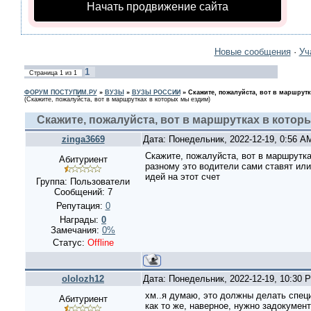
Начать продвижение сайта
Новые сообщения
·
Уч
1
Страница
1
из
1
ФОРУМ ПОСТУПИМ.РУ
»
ВУЗЫ
»
ВУЗЫ РОССИИ
»
Скажите, пожалуйста, вот в маршрут
(Скажите, пожалуйста, вот в маршрутках в которых мы ездим)
Скажите, пожалуйста, вот в маршрутках в котор
zinga3669
Дата: Понедельник, 2022-12-19, 0:56 
Скажите, пожалуйста, вот в маршрутка
Абитуриент
разному это водители сами ставят или
идей на этот счет
Группа: Пользователи
Сообщений:
7
Репутация:
0
Награды:
0
Замечания:
0%
Статус:
Offline
ololozh12
Дата: Понедельник, 2022-12-19, 10:30
хм..я думаю, это должны делать спец
Абитуриент
как то же, наверное, нужно задокумен