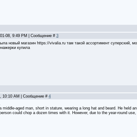
-01-08, 9:49 PM | Сообщение #
3
ыла новый магазин https://vivalia.ru там такой ассортимент суперский, 
енажерки купила
2, 10:10 AM | Сообщение #
4
.
a middle-aged man, short in stature, wearing a long hat and beard. He held an o
erson could chop a dozen times with it. However, due to the year-round use, w