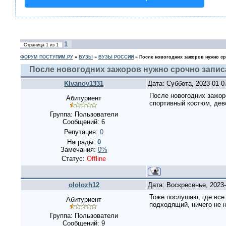
1
Страница
1
из
1
ФОРУМ ПОСТУПИМ.РУ
»
ВУЗЫ
»
ВУЗЫ РОССИИ
»
После новогодних зажоров нужно ср
После новогодних зажоров нужно срочно запис
KIvanov1331
Дата: Суббота, 2023-01-
После новогодних зажоро
Абитуриент
спортивный костюм, дев
Группа: Пользователи
Сообщений:
6
Репутация:
0
Награды:
0
Замечания:
0%
Статус:
Offline
ololozh12
Дата: Воскресенье, 2023
Тоже послушаю, где все 
Абитуриент
подходящий, ничего не 
Группа: Пользователи
Сообщений:
9