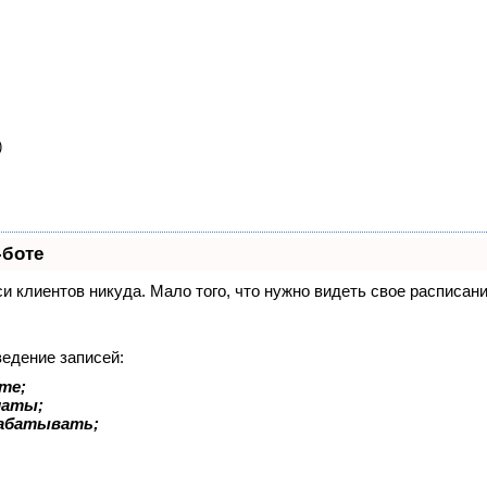
)
-боте
иси клиентов никуда. Мало того, что нужно видеть свое расписа
ведение записей:
те;
латы;
рабатывать;