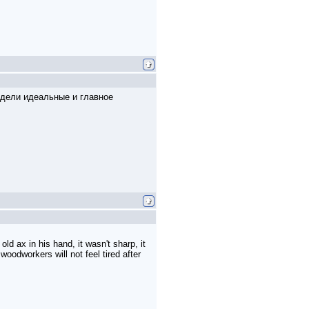
модели идеальные и главное
ld ax in his hand, it wasn't sharp, it
oodworkers will not feel tired after