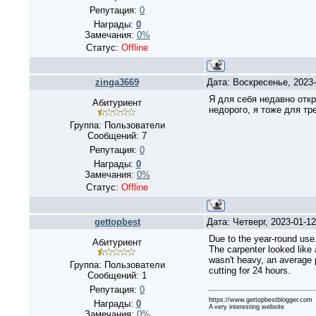
Репутация:
0
Награды:
0
Замечания:
0%
Статус:
Offline
zinga3669
Дата: Воскресенье, 2023
Я для себя недавно откр
Абитуриент
недорого, я тоже для тр
Группа: Пользователи
Сообщений:
7
Репутация:
0
Награды:
0
Замечания:
0%
Статус:
Offline
gettopbest
Дата: Четверг, 2023-01-1
Due to the year-round use
Абитуриент
The carpenter looked like 
wasn't heavy, an average p
Группа: Пользователи
cutting for 24 hours.
Сообщений:
1
Репутация:
0
https://www.gettopbestblogger.com
Награды:
0
A very interesting website
Замечания:
0%