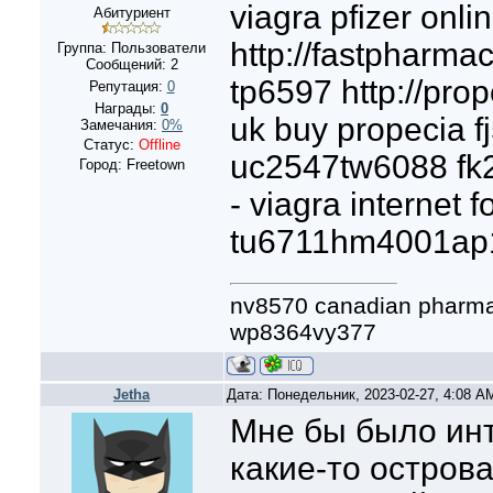
viagra pfizer onli
Абитуриент
http://fastpharma
Группа: Пользователи
Сообщений:
2
tp6597 http://prop
Репутация:
0
Награды:
0
uk buy propecia 
Замечания:
0%
Статус:
Offline
uc2547tw6088 fk28
Город: Freetown
- viagra internet 
tu6711hm4001ap
nv8570 canadian phar
wp8364vy377
Jetha
Дата: Понедельник, 2023-02-27, 4:08 
Мне бы было ин
какие-то остров