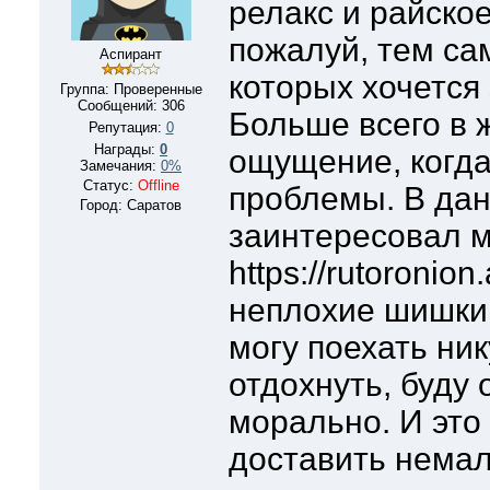
релакс и райское
пожалуй, тем са
Аспирант
которых хочется
Группа: Проверенные
Сообщений:
306
Больше всего в 
Репутация:
0
Награды:
0
ощущение, когда
Замечания:
0%
Статус:
Offline
проблемы. В да
Город: Саратов
заинтересовал м
https://rutoronion
неплохие шишки.
могу поехать ни
отдохнуть, буду 
морально. И это
доставить немал