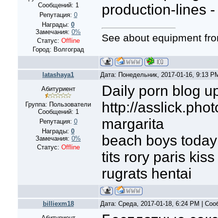
Сообщений:
1
production-lines - 
Репутация:
0
Награды:
0
Замечания:
0%
See about equipment fr
Статус:
Offline
Город: Волгоград
latashaya1
Дата: Понедельник, 2017-01-16, 9:13 
Daily porn blog u
Абитуриент
http://asslick.phot
Группа: Пользователи
Сообщений:
1
margarita
Репутация:
0
Награды:
0
beach boys today 
Замечания:
0%
Статус:
Offline
tits rory paris kis
rugrats hentai
billiexm18
Дата: Среда, 2017-01-18, 6:24 PM | Со
Абитуриент