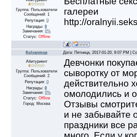
Бесплатные секс
галереи
Группа: Пользователи
Сообщений:
1
http://oralnyii.se
Репутация:
0
Награды:
0
Замечания:
0%
Статус:
Offline
Kolyanmop
Дата: Пятница, 2017-01-20, 9:07 PM | 
Девчонки покупа
Абитуриент
сыворотку от мо
Группа: Пользователи
Сообщений:
2
действительно х
Репутация:
0
Награды:
0
омолодились и о
Замечания:
0%
Статус:
Offline
Отзывы смотрите
Город: Москва
и не забывайте о
праздники все р
много. Если у ко