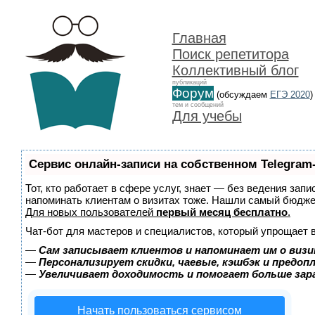
Главная
Поиск репетитора
Коллективный блог
публикаций
Форум
(обсуждаем
ЕГЭ 2020
)
тем и сообщений
Для учебы
Сервис онлайн-записи на собственном Telegram
Тот, кто работает в сфере услуг, знает — без ведения запи
напоминать клиентам о визитах тоже. Нашли самый бюдж
Для новых пользователей
первый месяц бесплатно
.
Чат-бот для мастеров и специалистов, который упрощает 
—
Сам записывает клиентов и напоминает им о визи
—
Персонализирует скидки, чаевые, кэшбэк и предоп
—
Увеличивает доходимость и помогает больше за
Начать пользоваться сервисом