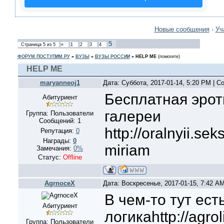
Новые сообщения
·
Уч
5
Страница
5
из
5
«
1
2
3
4
ФОРУМ ПОСТУПИМ.РУ
»
ВУЗЫ
»
ВУЗЫ РОССИИ
»
HELP ME
(помогите)
HELP ME
maryanneoj1
Дата: Суббота, 2017-01-14, 5:20 PM | 
Бесплатная эрот
Абитуриент
галереи
Группа: Пользователи
Сообщений:
1
http://oralnyii.se
Репутация:
0
Награды:
0
miriam
Замечания:
0%
Статус:
Offline
AgrnoceX
Дата: Воскресенье, 2017-01-15, 7:42 A
В чем-то тут ест
Абитуриент
логикаhttp://agrol
Группа: Пользователи