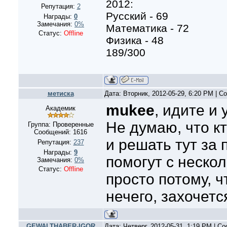
2012:
Репутация:
2
Русский - 69
Награды:
0
Замечания:
0%
Математика - 72
Статус:
Offline
Физика - 48
189/300
метиска
Дата: Вторник, 2012-05-29, 6:20 PM | 
mukee
, идите и 
Академик
Не думаю, что кт
Группа: Проверенные
Сообщений:
1616
и решать тут за 
Репутация:
237
Награды:
9
помогут с неско
Замечания:
0%
Статус:
Offline
просто потому, ч
нечего, захочетс
GEWALTHABER-IGOR
Дата: Четверг, 2012-05-31, 1:19 PM | 