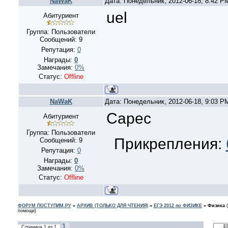
NaWaK
Дата: Понедельник, 2012-06-18, 8:42 
uel
Абитуриент
Группа: Пользователи
Сообщений:
9
Репутация:
0
Награды:
0
Замечания:
0%
Статус:
Offline
NaWaK
Дата: Понедельник, 2012-06-18, 9:03 
Capec
Абитуриент
Группа: Пользователи
Прикрепления:
Сообщений:
9
Репутация:
0
Награды:
0
Замечания:
0%
Статус:
Offline
ФОРУМ ПОСТУПИМ.РУ
»
АРХИВ (ТОЛЬКО ДЛЯ ЧТЕНИЯ)
»
ЕГЭ 2012 по ФИЗИКЕ
»
Физика
помощи)
1
Страница
1
из
1