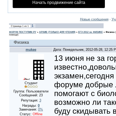
Начать продвижение сайта
Новые сообщения
·
Уч
1
Страница
1
из
1
ФОРУМ ПОСТУПИМ.РУ
»
АРХИВ (ТОЛЬКО ДЛЯ ЧТЕНИЯ)
»
ЕГЭ 2012 по ФИЗИКЕ
»
Физика
помощи)
Физика
mukee
Дата: Понедельник, 2012-05-28, 12:25
13 июня не за г
известно,довол
экзамен,сегодня 
форуме добрые 
Студент
помогают с биол
Группа: Пользователи
Сообщений:
23
возможно ли так
Репутация:
3
Награды:
0
буду скидывать в
Замечания:
0%
Статус:
Offline