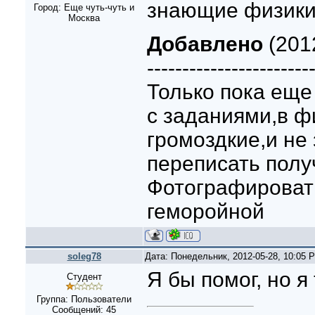
знающие физик
Город: Еще чуть-чуть и
Москва
Добавлено
(201
-----------------------
Только пока еще
с заданиями,в ф
громоздкие,и не
переписать полу
Фотографировать
геморойной
soleg78
Дата: Понедельник, 2012-05-28, 10:05
Я бы помог, но я
Студент
Группа: Пользователи
Сообщений:
45