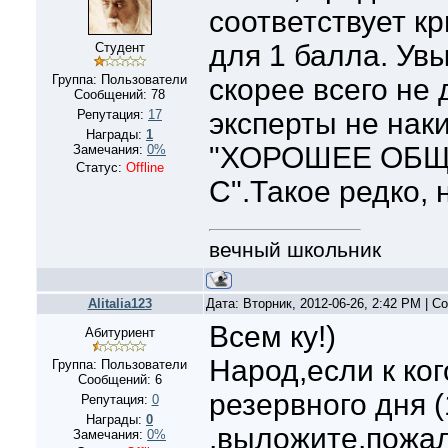
соответствует к
для 1 балла. Ув
Студент
Группа: Пользователи
скорее всего не 
Сообщений:
78
Репутация:
17
эксперты не наки
Награды:
1
"ХОРОШЕЕ ОБЩ
Замечания:
0%
Статус:
Offline
С".Такое редко, 
вечный школьник
Alitalia123
Дата: Вторник, 2012-06-26, 2:42 PM | 
Всем ку!)
Абитуриент
Народ,если к ког
Группа: Пользователи
Сообщений:
6
резервного дня (
Репутация:
0
Награды:
0
,выложите,пожал
Замечания:
0%