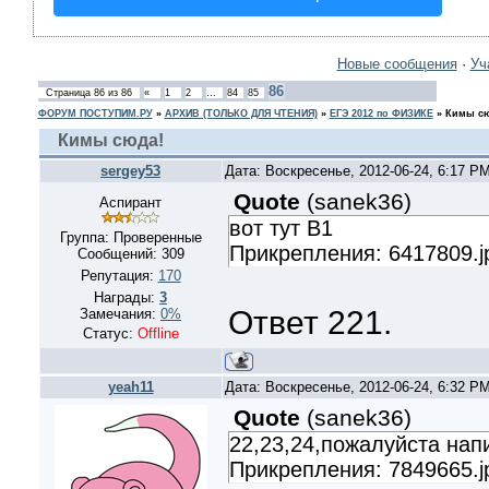
Новые сообщения
·
Уч
86
Страница
86
из
86
«
1
2
…
84
85
ФОРУМ ПОСТУПИМ.РУ
»
АРХИВ (ТОЛЬКО ДЛЯ ЧТЕНИЯ)
»
ЕГЭ 2012 по ФИЗИКЕ
»
Кимы сю
Кимы сюда!
sergey53
Дата: Воскресенье, 2012-06-24, 6:17 P
Quote
(
sanek36
)
Аспирант
вот тут В1
Группа: Проверенные
Прикрепления: 6417809.j
Сообщений:
309
Репутация:
170
Награды:
3
Ответ 221.
Замечания:
0%
Статус:
Offline
yeah11
Дата: Воскресенье, 2012-06-24, 6:32 P
Quote
(
sanek36
)
22,23,24,пожалуйста нап
Прикрепления: 7849665.j