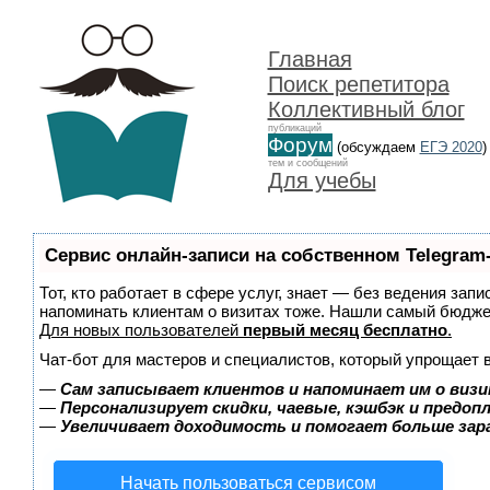
Главная
Поиск репетитора
Коллективный блог
публикаций
Форум
(обсуждаем
ЕГЭ 2020
)
тем и сообщений
Для учебы
Сервис онлайн-записи на собственном Telegram
Тот, кто работает в сфере услуг, знает — без ведения запи
напоминать клиентам о визитах тоже. Нашли самый бюдж
Для новых пользователей
первый месяц бесплатно
.
Чат-бот для мастеров и специалистов, который упрощает 
—
Сам записывает клиентов и напоминает им о визи
—
Персонализирует скидки, чаевые, кэшбэк и предоп
—
Увеличивает доходимость и помогает больше за
Начать пользоваться сервисом