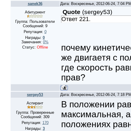
sanek36
Дата: Воскресенье, 2012-06-24, 7:04 P
Quote
(
sergey53
)
Абитуриент
Ответ 221.
Группа: Пользователи
Сообщений:
9
Репутация:
0
Награды:
0
Замечания:
0%
почему кинетиче
Статус:
Offline
же двигаетя с п
где скорость рав
прав?
sergey53
Дата: Воскресенье, 2012-06-24, 7:18 P
В положении рав
Аспирант
максимальная, а
Группа: Проверенные
Сообщений:
309
положениях равн
Репутация:
170
Награды:
3