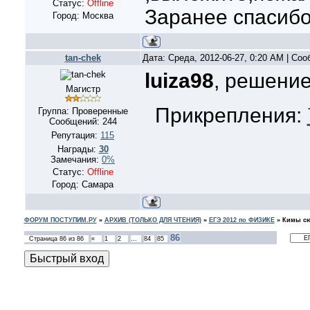
Статус:
Offline
Заранее спасибо
Город: Москва
tan-chek
Дата: Среда, 2012-06-27, 0:20 AM | Со
luiza98
, решени
Магистр
Прикрепления:
Группа: Проверенные
Сообщений:
244
Репутация:
115
Награды:
30
Замечания:
0%
Статус:
Offline
Город: Самара
ФОРУМ ПОСТУПИМ.РУ
»
АРХИВ (ТОЛЬКО ДЛЯ ЧТЕНИЯ)
»
ЕГЭ 2012 по ФИЗИКЕ
»
Кимы сю
86
Страница
86
из
86
«
1
2
…
84
85