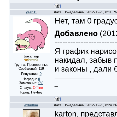
yeah11
Дата: Понедельник, 2012-06-25, 8:11 P
Нет, там 0 граду
Добавлено
(2012
-----------------------
Я график нарисов
Бакалавр
накидал, забыв
Группа: Проверенные
и законы , дали 
Сообщений:
119
Репутация:
0
Награды:
0
_
Замечания:
0%
Статус:
Offline
Город: Heyhey
exbntkm
Дата: Понедельник, 2012-06-25, 8:24 
karton, предста