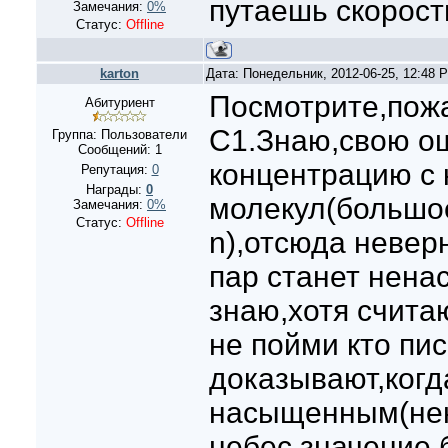
путаешь скорост
Замечания:
0%
Статус:
Offline
karton
Дата: Понедельник, 2012-06-25, 12:48
Посмотрите,пож
Абитуриент
С1.Знаю,свою о
Группа: Пользователи
Сообщений:
1
концентрацию с 
Репутация:
0
Награды:
0
молекул(большо
Замечания:
0%
Статус:
Offline
n),отсюда невер
пар станет нен
знаю,хотя счита
не пойми кто пи
доказывают,когд
насыщенным(не
небес значение б