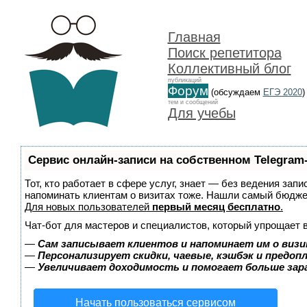
Главная
Поиск репетитора
Коллективный блог
публикаций
Форум
(обсуждаем
ЕГЭ 2020
)
тем и сообщений
Для учебы
Сервис онлайн-записи на собственном Telegram
Тот, кто работает в сфере услуг, знает — без ведения запи
напоминать клиентам о визитах тоже. Нашли самый бюдж
Для новых пользователей
первый месяц бесплатно
.
Чат-бот для мастеров и специалистов, который упрощает 
—
Сам записывает клиентов и напоминает им о визи
—
Персонализирует скидки, чаевые, кэшбэк и предоп
—
Увеличивает доходимость и помогает больше за
Начать пользоваться сервисом