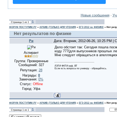
Новые сообщения
·
Уч
1
Страница
1
из
1
ФОРУМ ПОСТУПИМ.РУ
»
АРХИВ (ТОЛЬКО ДЛЯ ЧТЕНИЯ)
»
ЕГЭ 2012 по ФИЗИКЕ
»
Нет резу
Нет результатов по физике
Ри
Дата: Вторник, 2012-06-26, 10:25 PM |
Дело обстоит так: Сегодня пошла посм
коду 777(для выпускников прошлых лет
Аспирант
Мне следует обращаться в апелляцио
Группа: Проверенные
Сообщений:
327
ЛЭТИ ФКТИ каф. ВТ
Если есть вопросы по универу - обращайтесь.
Репутация:
28
Награды:
0
Замечания:
0%
Статус:
Offline
Город: Уфа
ФОРУМ ПОСТУПИМ.РУ
»
АРХИВ (ТОЛЬКО ДЛЯ ЧТЕНИЯ)
»
ЕГЭ 2012 по ФИЗИКЕ
»
Нет резу
1
Страница
1
из
1