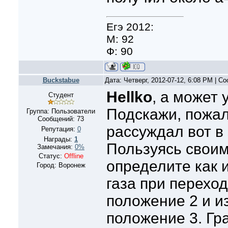
Егэ 2012:
М: 92
Ф: 90
Buckstabue
Дата: Четверг, 2012-07-12, 6:08 PM | 
Hellko
, а может 
Студент
Подскажи, пожал
Группа: Пользователи
Сообщений:
73
рассуждал вот в
Репутация:
0
Награды:
1
Пользуясь свои
Замечания:
0%
Статус:
Offline
определите как 
Город: Воронеж
газа при переход
положение 2 и и
положение 3. Гр