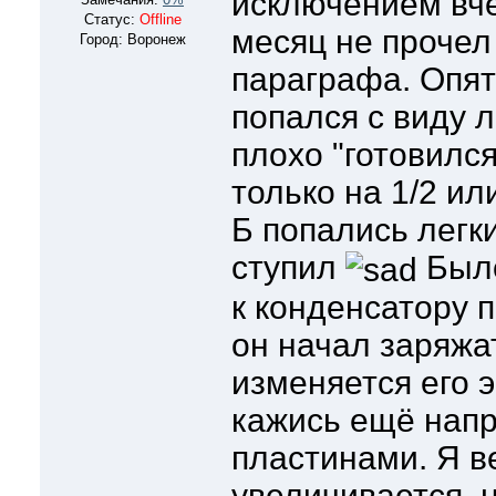
исключением вче
Статус:
Offline
месяц не прочел
Город: Воронеж
параграфа. Опят
попался с виду л
плохо "готовился
только на 1/2 или
Б попались легки
ступил
Было
к конденсатору 
он начал заряжа
изменяется его э
кажись ещё нап
пластинами. Я ве
увеличивается, 