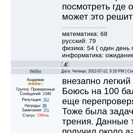
посмотреть где 
может это решит
математика: 68
русский: 79
физика: 54 ( один день п
информатика: ожидани
Hellko
Дата: Четверг, 2012-07-12, 5:10 PM | 
внезапно легкий
Академик
Боюсь на 100 ба
Группа: Проверенные
Сообщений:
1340
еще перепроверя
Репутация:
362
Награды:
26
Тоже была зада
Замечания:
0%
Статус:
Offline
трения. Данные т
получил около а