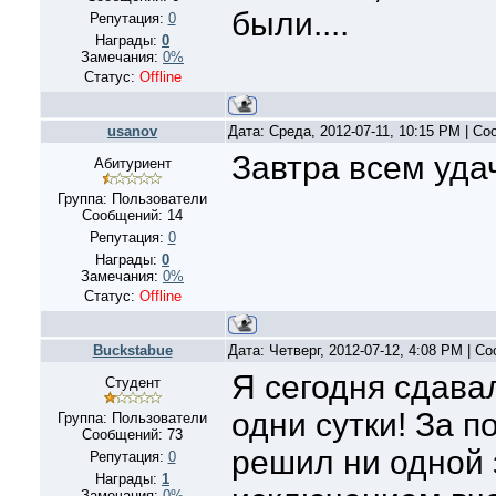
были....
Репутация:
0
Награды:
0
Замечания:
0%
Статус:
Offline
usanov
Дата: Среда, 2012-07-11, 10:15 PM | С
Завтра всем уда
Абитуриент
Группа: Пользователи
Сообщений:
14
Репутация:
0
Награды:
0
Замечания:
0%
Статус:
Offline
Buckstabue
Дата: Четверг, 2012-07-12, 4:08 PM | 
Я сегодня сдавал
Студент
одни сутки! За 
Группа: Пользователи
Сообщений:
73
решил ни одной 
Репутация:
0
Награды:
1
Замечания:
0%