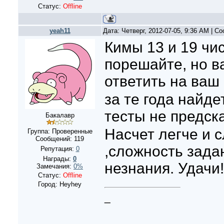
Статус:
Offline
yeah11
Дата: Четверг, 2012-07-05, 9:36 AM | 
Кимы 13 и 19 чи
порешайте, но в
ответить на ваш
за те года найде
тесты не предс
Бакалавр
Насчет легче и 
Группа: Проверенные
Сообщений:
119
,сложность зада
Репутация:
0
Награды:
0
незнания. Удачи!
Замечания:
0%
Статус:
Offline
Город: Heyhey
_