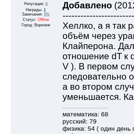
Добавлено
(2012
Репутация:
0
Награды:
1
-----------------------
Замечания:
0%
Статус:
Offline
Хеллко, а я так
Город: Воронеж
объём через ур
Клайперона. Да
отношение dT к d
V ). В первом слу
следовательно о
а во втором случ
уменьшается. Ка
математика: 68
русский: 79
физика: 54 ( один день п