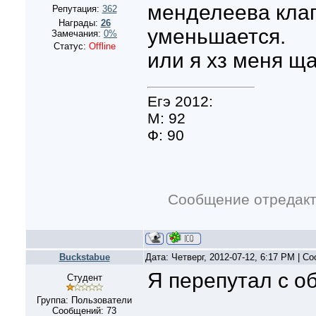
менделеева кла
Репутация:
362
Награды:
26
уменьшается.
Замечания:
0%
Статус:
Offline
или я хз меня ща
Егэ 2012:
М: 92
Ф: 90
Сообщение отредак
Buckstabue
Дата: Четверг, 2012-07-12, 6:17 PM | 
Я перепутал с о
Студент
Группа: Пользователи
Сообщений:
73