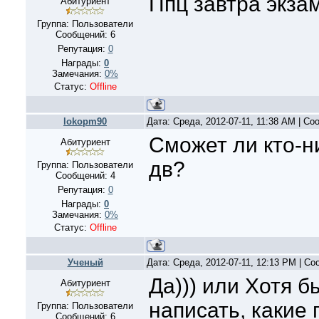
Ппц завтра экзам
Абитуриент
Группа: Пользователи
Сообщений:
6
Репутация:
0
Награды:
0
Замечания:
0%
Статус:
Offline
lokopm90
Дата: Среда, 2012-07-11, 11:38 AM | С
Сможет ли кто-н
Абитуриент
дв?
Группа: Пользователи
Сообщений:
4
Репутация:
0
Награды:
0
Замечания:
0%
Статус:
Offline
Ученый
Дата: Среда, 2012-07-11, 12:13 PM | С
Да))) или Хотя б
Абитуриент
написать, какие
Группа: Пользователи
Сообщений:
6