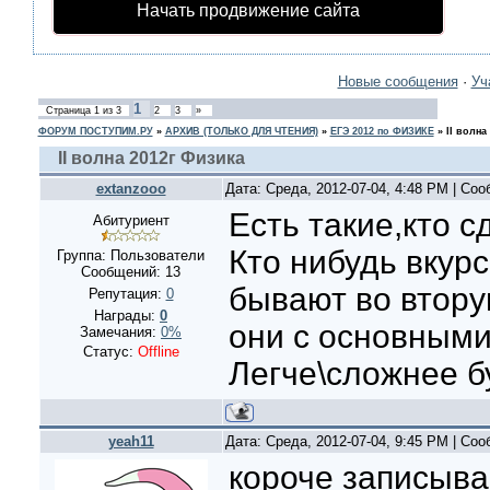
Начать продвижение сайта
Новые сообщения
·
Уч
1
Страница
1
из
3
2
3
»
ФОРУМ ПОСТУПИМ.РУ
»
АРХИВ (ТОЛЬКО ДЛЯ ЧТЕНИЯ)
»
ЕГЭ 2012 по ФИЗИКЕ
»
II волна
II волна 2012г Физика
extanzooo
Дата: Среда, 2012-07-04, 4:48 PM | Со
Есть такие,кто с
Абитуриент
Кто нибудь вкур
Группа: Пользователи
Сообщений:
13
бывают во втору
Репутация:
0
Награды:
0
они с основным
Замечания:
0%
Статус:
Offline
Легче\сложнее б
yeah11
Дата: Среда, 2012-07-04, 9:45 PM | Со
короче записыва