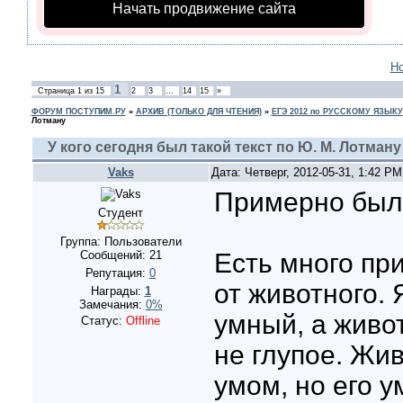
Начать продвижение сайта
Н
1
Страница
1
из
15
2
3
…
14
15
»
ФОРУМ ПОСТУПИМ.РУ
»
АРХИВ (ТОЛЬКО ДЛЯ ЧТЕНИЯ)
»
ЕГЭ 2012 по РУССКОМУ ЯЗЫКУ
Лотману
У кого сегодня был такой текст по Ю. М. Лотману
Vaks
Дата: Четверг, 2012-05-31, 1:42 P
Примерно был 
Студент
Группа: Пользователи
Сообщений:
21
Есть много пр
Репутация:
0
от животного. 
Награды:
1
Замечания:
0%
умный, а живо
Статус:
Offline
не глупое. Жи
умом, но его у