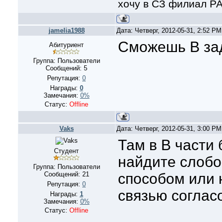
хочу в СЗ филиал Р
jamelia1988
Дата: Четверг, 2012-05-31, 2:52 P
Сможешь В зад
Абитуриент
Группа: Пользователи
Сообщений:
5
Репутация:
0
Награды:
0
Замечания:
0%
Статус:
Offline
Vaks
Дата: Четверг, 2012-05-31, 3:00 P
Там в В части 
Студент
найдите слоб
Группа: Пользователи
Сообщений:
21
способом или 
Репутация:
0
связью соглас
Награды:
1
Замечания:
0%
Статус:
Offline