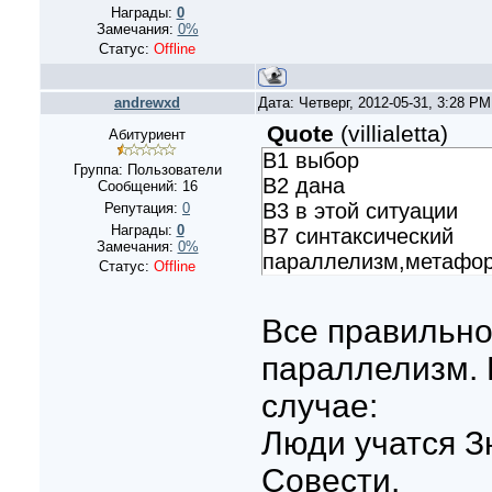
Награды:
0
Замечания:
0%
Статус:
Offline
andrewxd
Дата: Четверг, 2012-05-31, 3:28 P
Quote
(
villialetta
)
Абитуриент
В1 выбор
Группа: Пользователи
В2 дана
Сообщений:
16
В3 в этой ситуации
Репутация:
0
Награды:
0
B7 синтаксический
Замечания:
0%
параллелизм,метафор
Статус:
Offline
Все правильно
параллелизм. 
случае:
Люди учатся З
Совести.