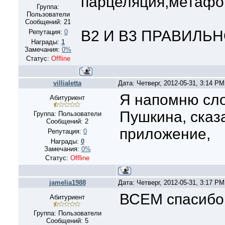
парцеляция,метафо
Группа:
Пользователи
Сообщений:
21
В2 И В3 ПРАВИЛЬН
Репутация:
0
Награды:
1
Замечания:
0%
Статус:
Offline
villialetta
Дата: Четверг, 2012-05-31, 3:14 P
Я напомню сло
Абитуриент
Пушкина, сказ
Группа: Пользователи
Сообщений:
2
приложение,
Репутация:
0
Награды:
0
Замечания:
0%
Статус:
Offline
jamelia1988
Дата: Четверг, 2012-05-31, 3:17 P
ВСЕМ спасибо!
Абитуриент
Группа: Пользователи
Сообщений:
5