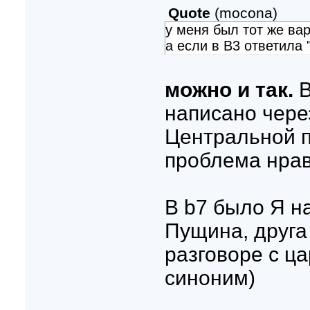
Quote
(
mocona
)
у меня был тот же вар
а если в В3 ответила 
можно и так.
В
написано чере
Центральной п
проблема нрав
В b7 было Я н
Пущина, друга
разговоре с ц
синоним)