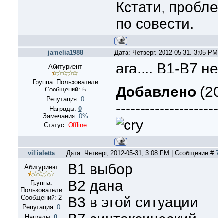
Кстати, пробл
по совести.
jamelia1988
Дата: Четверг, 2012-05-31, 3:05 P
ага.... B1-B7 
Абитуриент
Группа: Пользователи
Добавлено
(20
Сообщений:
5
Репутация:
0
---------------------
Награды:
0
Замечания:
0%
Статус:
Offline
villialetta
Дата: Четверг, 2012-05-31, 3:08 PM | Сообщение #
В1 выбор
Абитуриент
В2 дана
Группа:
Пользователи
Сообщений:
2
В3 в этой ситуации
Репутация:
0
Награды:
0