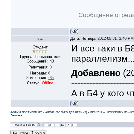
Сообщение отред
etc
Дата: Четверг, 2012-05-31, 3:40 P
И все таки в Б
Студент
параллелизм..
Группа: Пользователи
Сообщений:
43
Репутация:
0
Добавлено
(20
Награды:
0
Замечания:
0%
---------------------
Статус:
Offline
А в Б4 у кого ч
ФОРУМ ПОСТУПИМ.РУ
»
АРХИВ (ТОЛЬКО ДЛЯ ЧТЕНИЯ)
»
ЕГЭ 2012 по РУССКОМУ ЯЗЫКУ
Лотману
1
Страница
1
из
15
2
3
…
14
15
»