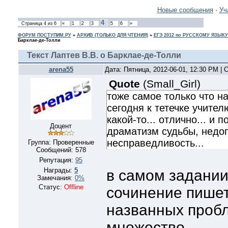
Новые сообщения
·
Уч
4
Страница
4
из
6
«
1
2
3
5
6
»
ФОРУМ ПОСТУПИМ.РУ
»
АРХИВ (ТОЛЬКО ДЛЯ ЧТЕНИЯ)
»
ЕГЭ 2012 по РУССКОМУ ЯЗЫКУ
Барклае-де-Толли
Текст Лаптев В.В. о Барклае-де-Толли
arena55
Дата: Пятница, 2012-06-01, 12:30 PM |
Quote
(
Small_Girl
)
тоже самое только что на
сегодня к тетечке учител
какой-то... отлично... и 
Доцент
драматизм судьбы, недо
несправедливость...
Группа: Проверенные
Сообщений:
578
Репутация:
95
Награды:
5
в самом задании
Замечания:
0%
Статус:
Offline
сочинение пишет
названных пробл
множество