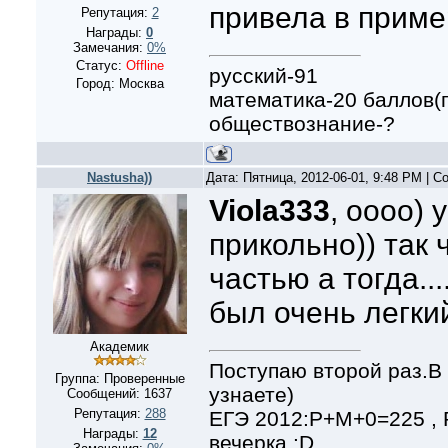
привела в приме
Репутация:
2
Награды:
0
Замечания:
0%
Статус:
Offline
русский-91
Город: Москва
математика-20 баллов(
обществознание-?
Nastusha))
Дата: Пятница, 2012-06-01, 9:48 PM | 
Viola333
, оооо) 
прикольно)) так 
частью а тогда..
был очень легкий,
Академик
Поступаю второй раз.В 
Группа: Проверенные
узнаете)
Сообщений:
1637
Репутация:
288
ЕГЭ 2012:Р+М+0=225 ,
Награды:
12
вечерка :D