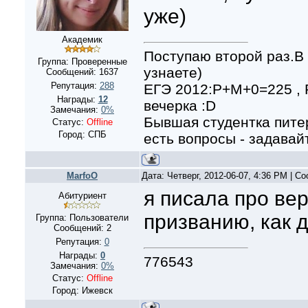
уже)
Академик
Поступаю второй раз.В 
Группа: Проверенные
узнаете)
Сообщений:
1637
Репутация:
288
ЕГЭ 2012:Р+М+0=225 ,
Награды:
12
вечерка :D
Замечания:
0%
Бывшая студентка питер
Статус:
Offline
Город: СПБ
есть вопросы - задавайт
MarfoO
Дата: Четверг, 2012-06-07, 4:36 PM | 
я писала про ве
Абитуриент
призванию, как 
Группа: Пользователи
Сообщений:
2
Репутация:
0
Награды:
0
776543
Замечания:
0%
Статус:
Offline
Город: Ижевск