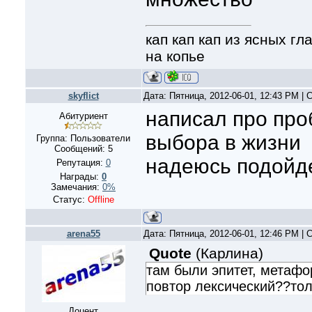
кап кап кап из ясных г
на копье
skyflict
Дата: Пятница, 2012-06-01, 12:43 PM |
написал про про
Абитуриент
выбора в жизни
Группа: Пользователи
Сообщений:
5
надеюсь подойд
Репутация:
0
Награды:
0
Замечания:
0%
Статус:
Offline
arena55
Дата: Пятница, 2012-06-01, 12:46 PM |
Quote
(
Карлина
)
там были эпитет, метафо
повтор лексический??тол
Доцент