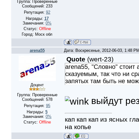
Группа: Проверенные
Сообщений:
233
Репутация:
92
Награды:
17
Замечания:
0%
Статус:
Offline
Город: Моск обл
arena55
Дата: Воскресенье, 2012-06-03, 1:48 P
Quote
(
wert-23
)
arena55, "Словно" стоит
сказуемым, так что ни ср
запятых там быть не мож
Доцент
Группа: Проверенные
выйдут ре
Сообщений:
578
Репутация:
95
Награды:
5
Замечания:
0%
кап кап кап из ясных г
Статус:
Offline
на копье