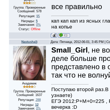
все правильно
Группа: Проверенные
Сообщений:
578
Репутация:
95
кап кап кап из ясных г
Награды:
5
Замечания:
0%
на копье
Статус:
Offline
Nastusha))
Дата: Пятница, 2012-06-01, 3:45 PM | 
Small_Girl
, не в
деле больше пр
представлено в о
так что не волнуй
Академик
Поступаю второй раз.В 
Группа: Проверенные
узнаете)
Сообщений:
1637
Репутация:
288
ЕГЭ 2012:Р+М+0=225 ,
Награды:
12
вечерка :D
Замечания:
0%