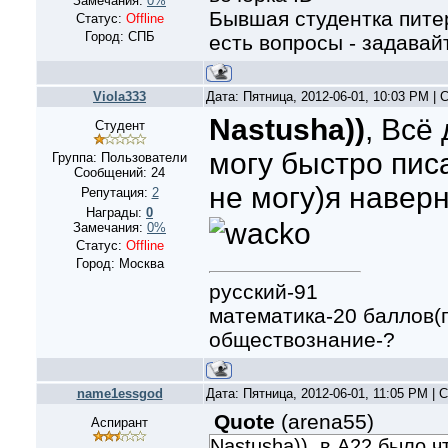
Замечания:
0%
Бывшая студентка питер
Статус:
Offline
Город: СПБ
есть вопросы - задавайт
Viola333
Дата: Пятница, 2012-06-01, 10:03 PM |
Nastusha))
, Всё
Студент
могу быстро пис
Группа: Пользователи
Сообщений:
24
не могу)я навер
Репутация:
2
Награды:
0
Замечания:
0%
Статус:
Offline
Город: Москва
русский-91
математика-20 баллов(
обществознание-?
name1essgod
Дата: Пятница, 2012-06-01, 11:05 PM |
Quote
(
arena55
)
Аспирант
Nastusha)), в А22 было ч