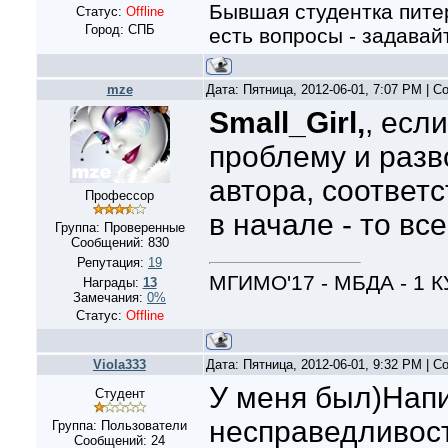
Бывшая студентка питер
Статус:
Offline
Город: СПБ
есть вопросы - задавайт
mze
Дата: Пятница, 2012-06-01, 7:07 PM | 
Small_Girl,
, есл
проблему и раз
автора, соответс
Профессор
в начале - то вс
Группа: Проверенные
Сообщений:
830
Репутация:
19
МГИМО'17 - МБДА - 1 
Награды:
13
Замечания:
0%
Статус:
Offline
Viola333
Дата: Пятница, 2012-06-01, 9:32 PM | 
У меня был)Нап
Студент
несправедливос
Группа: Пользователи
Сообщений:
24