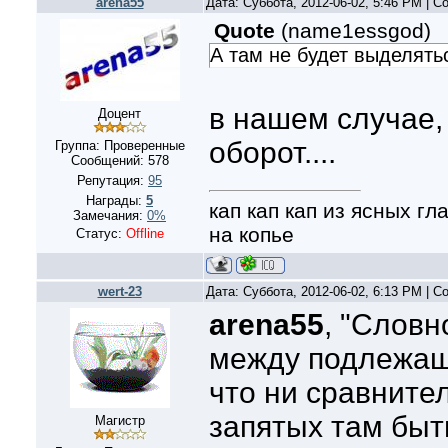
arena55
Дата: Суббота, 2012-06-02, 5:46 PM | 
Quote
(
name1essgod
)
А там не будет выделятьс
в нашем случае,
Доцент
оборот....
Группа: Проверенные
Сообщений:
578
Репутация:
95
Награды:
5
кап кап кап из ясных г
Замечания:
0%
на копье
Статус:
Offline
wert-23
Дата: Суббота, 2012-06-02, 6:13 PM | 
arena55
, "Словн
между подлежащ
что ни сравните
запятых там быт
Магистр