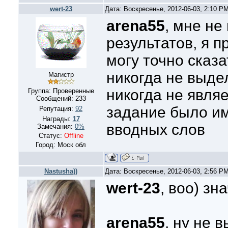
wert-23
Дата: Воскресенье, 2012-06-03, 2:10 P
arena55
, мне не
результатов, я п
могу точно сказа
никогда не выде
Магистр
никогда не явля
Группа: Проверенные
Сообщений:
233
задание было и
Репутация:
92
Награды:
17
вводных слов
Замечания:
0%
Статус:
Offline
Город: Моск обл
Nastusha))
Дата: Воскресенье, 2012-06-03, 2:56 P
wert-23
, воо) зн
arena55
, ну не 