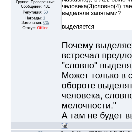
Группа: Проверенные
человека(3)словно(4) тае
Сообщений:
431
выделяли запятыми?
Репутация:
50
Награды:
1
Замечания:
0%
выделяется
Статус:
Offline
Почему выделяет
встречал предло
"словно" выделя
Может только в 
обороте выделят
человека, словно
мелочности."
А там не будет в