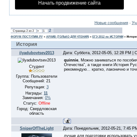
Начать продвижение сайта
Новые сообщения
·
Уч
2
Страница
2
из
2
«
1
ФОРУМ ПОСТУПИМ.РУ
»
АРХИВ (ТОЛЬКО ДЛЯ ЧТЕНИЯ)
»
ЕГЭ 2012 по ИСТОРИИ
»
Истори
История
ilyadubovtsev2013
Дата: Суббота, 2012-05-05, 12:28 PM |
quinnie
, Можно заниматься по пособи
Отечества", а такде книги История Руси
Студент
рекомендую... кратко, лаконично и точ
Группа: Пользователи
Сообщений:
21
Репутация:
3
Награды:
11
Замечания:
0%
Статус:
Offline
Город: Свердловская
область
SniperOfTheLight
Дата: Понедельник, 2012-05-21, 7:45 
лучше для подготовки использовать у