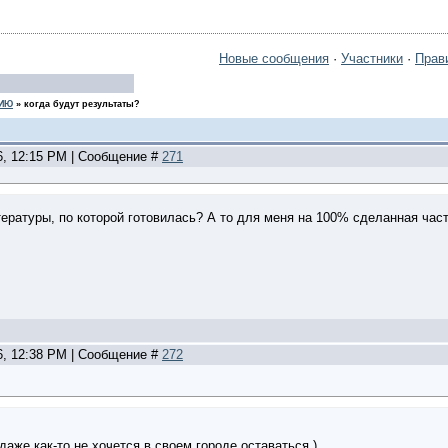
Новые сообщения
·
Участники
·
Прав
НИЮ
»
когда будут результаты?
26, 12:15 PM | Сообщение #
271
ературы, по которой готовилась? А то для меня на 100% сделанная час
26, 12:38 PM | Сообщение #
272
даже как-то не хочется в своем городе оставаться,)