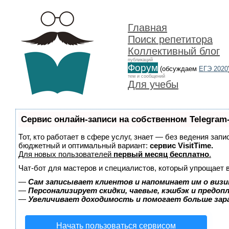
Главная
Поиск репетитора
Коллективный блог
публикаций
Форум
(обсуждаем
ЕГЭ 2020
тем и сообщений
Для учебы
Сервис онлайн-записи на собственном Telegram
Тот, кто работает в сфере услуг, знает — без ведения зап
бюджетный и оптимальный вариант:
сервис VisitTime.
Для новых пользователей
первый месяц бесплатно
.
Чат-бот для мастеров и специалистов, который упрощает 
—
Сам записывает клиентов и напоминает им о визи
—
Персонализирует скидки, чаевые, кэшбэк и предоп
—
Увеличивает доходимость и помогает больше за
Начать пользоваться сервисом