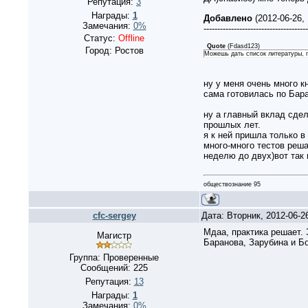
Репутация:
3
Награды:
1
Добавлено
(2012-06-26,
Замечания:
0%
--------------------------------------
Статус:
Offline
Quote
(
Fdasd123
)
Город: Ростов
Можешь дать список литературы, п
ну у меня очень много к
сама готовилась по Бар
ну а главный вклад сдел
прошлых лет.
я к ней пришла только в
много-много тестов реша
неделю до двух)вот так 
обществознание 95
cfc-sergey
Дата: Вторник, 2012-06-2
Мдаа, практика решает. 
Магистр
Баранова, Зарубина и Б
Группа: Проверенные
Сообщений:
225
Репутация:
13
Награды:
1
Замечания:
0%