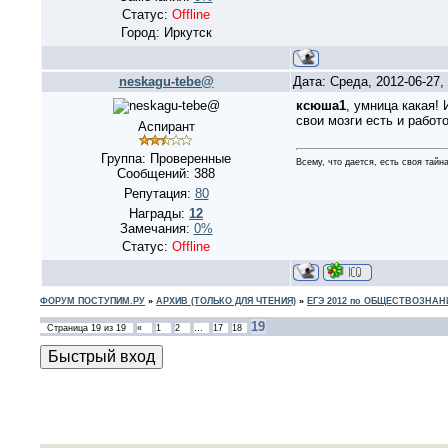
Статус:
Offline
Город: Иркутск
neskagu-tebe@
Дата: Среда, 2012-06-27
ксюша1
, умница какая!
свои мозги есть и работ
Аспирант
Группа: Проверенные
Всему, что дается, есть своя тайна
Сообщений:
388
Репутация:
80
Награды:
12
Замечания:
0%
Статус:
Offline
ФОРУМ ПОСТУПИМ.РУ
»
АРХИВ (ТОЛЬКО ДЛЯ ЧТЕНИЯ)
»
ЕГЭ 2012 по ОБЩЕСТВОЗНА
19
Страница
19
из
19
«
1
2
…
17
18