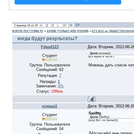
19
Страница
19
из
19
«
1
2
…
17
18
ФОРУМ ПОСТУПИМ.РУ
»
АРХИВ (ТОЛЬКО ДЛЯ ЧТЕНИЯ)
»
ЕГЭ 2012 по ОБЩЕСТВОЗНА
когда будут результаты?
Fdasd123
Дата: Вторник, 2012-06-
Quote
(
ксюша1
)
Студент
все верно в части с
Группа: Пользователи
Можешь дать список лит
Сообщений:
62
Репутация:
7
Награды:
1
Замечания:
0%
Статус:
Offline
ксюша1
Дата: Вторник, 2012-06-
Swiftty
,
Студент
Quote
(
Swiftty
)
огоо) Вот это баллы!)))
Группа: Пользователи
Сообщений:
54
ДА)спасибо) мне теперь 