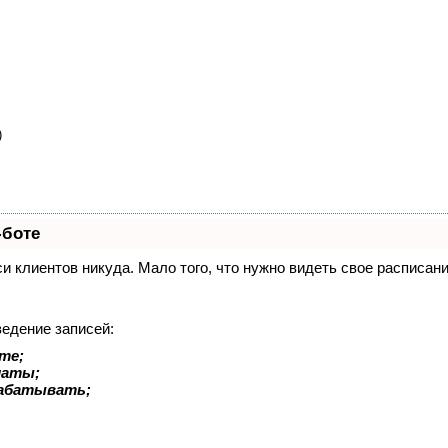
)
-боте
иси клиентов никуда. Мало того, что нужно видеть свое расписа
ведение записей:
те;
латы;
рабатывать;