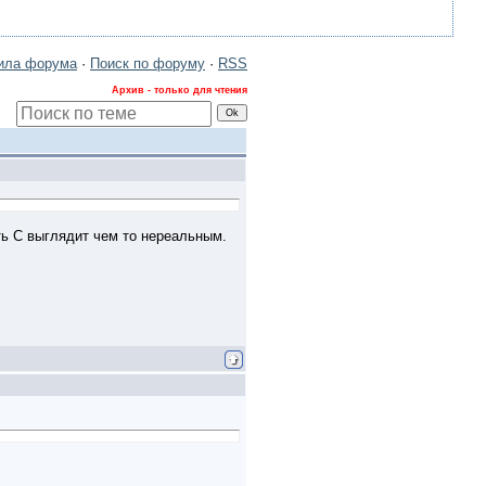
ила форума
·
Поиск по форуму
·
RSS
Архив - только для чтения
ть С выглядит чем то нереальным.