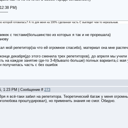
 12:38 PM)
-------
о которой готовилась? А то для меня на 100% сделанная часть С выглядит чем то нереальным.
нижек с тестами(большинство из которых я так и не прорешала)
анову
ал мой репетитор(за что ей огромное спасибо), материал она мне расп
 конце декабря(до этого сменила трех репетиторов), до апреля мы учили
ть на каждое занятие где-то 3-4(бывало больше) полных варианта,с мая
и получилась часть с без ошибок
6, 1:23 PM | Сообщение #
273
Зря я всё-таки забил на репетитора. Теоретический багаж у меня огромны
оголюбова проштудировал), но применить знания не смог. Обидно.