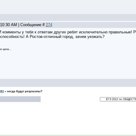
, 10:30 AM | Сообщение #
274
 И комменты у тебя к ответам других ребят исключительно правильные! Р
оспособность! А Ростов-отличный город, зачем уезжать?
я цена...
НИЮ
»
когда будут результаты?