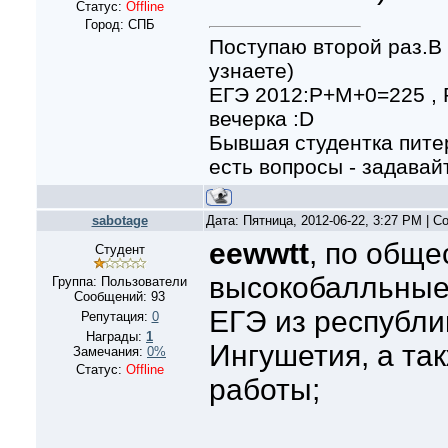
Статус:
Offline
Город: СПБ
Поступаю второй раз.В 
узнаете)
ЕГЭ 2012:Р+М+0=225 ,
вечерка :D
Бывшая студентка питер
есть вопросы - задавайт
sabotage
Дата: Пятница, 2012-06-22, 3:27 PM | 
eewwtt
, по обще
Студент
высокобалльные
Группа: Пользователи
Сообщений:
93
ЕГЭ из республи
Репутация:
0
Награды:
1
Ингушетия, а та
Замечания:
0%
Статус:
Offline
работы;