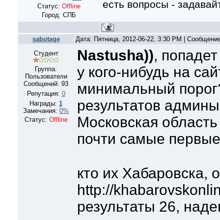
есть вопросы - задавайт
Статус:
Offline
Город: СПБ
sabotage
Дата: Пятница, 2012-06-22, 3:30 PM | Сообщени
Nastusha))
, попадет
Студент
у кого-нибудь на са
Группа:
Пользователи
Сообщений:
93
минимальный порог
Репутация:
0
результатов админы
Награды:
1
Замечания:
0%
Московская область 
Статус:
Offline
почти самые первы
кто их Хабаровска, о
http://khabarovskonli
результаты 26, наде