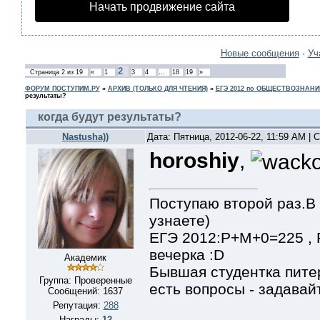
Начать продвижение сайта
Новые сообщения
·
Уч
2
Страница
2
из
19
«
1
3
4
…
18
19
»
ФОРУМ ПОСТУПИМ.РУ
»
АРХИВ (ТОЛЬКО ДЛЯ ЧТЕНИЯ)
»
ЕГЭ 2012 по ОБЩЕСТВОЗНАН
результаты?
когда будут результаты?
Nastusha))
Дата: Пятница, 2012-06-22, 11:59 AM |
horoshiy
,
Поступаю второй раз.В 
узнаете)
ЕГЭ 2012:Р+М+0=225 ,
вечерка :D
Академик
Бывшая студентка питер
Группа: Проверенные
есть вопросы - задавайт
Сообщений:
1637
Репутация:
288
Награды:
12