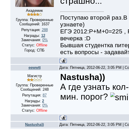
страшно...
Академик
Поступаю второй раз.В 
Группа: Проверенные
узнаете)
Сообщений:
1637
Репутация:
288
ЕГЭ 2012:Р+М+0=225 ,
Награды:
12
вечерка :D
Замечания:
0%
Бывшая студентка питер
Статус:
Offline
Город: СПБ
есть вопросы - задавайт
eewwtt
Дата: Пятница, 2012-06-22, 3:05 PM | 
Nastusha))
Магистр
А где узнать кол
Группа: Проверенные
Сообщений:
248
мин. порог?
Репутация:
87
Награды:
2
Замечания:
0%
Статус:
Offline
Nastusha))
Дата: Пятница, 2012-06-22, 3:05 PM | 