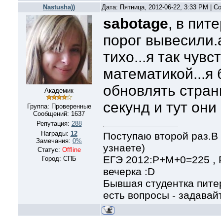
Nastusha))
Дата: Пятница, 2012-06-22, 3:33 PM | 
sabotage
, в пи
порог вывесили.
тихо...я так чувс
математикой...я 
обновлять стран
Академик
секунд и тут они 
Группа: Проверенные
Сообщений:
1637
Репутация:
288
Награды:
12
Поступаю второй раз.В 
Замечания:
0%
узнаете)
Статус:
Offline
ЕГЭ 2012:Р+М+0=225 ,
Город: СПБ
вечерка :D
Бывшая студентка питер
есть вопросы - задавайт