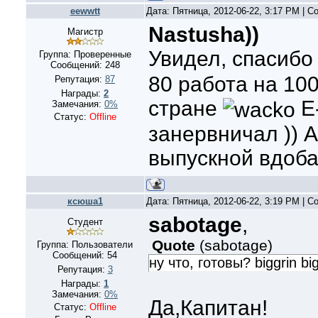
eewwtt
Дата: Пятница, 2012-06-22, 3:17 PM | 
Nastusha))
Магистр
Увидел, спасиб
Группа: Проверенные
Сообщений:
248
80 работа на 10
Репутация:
87
Награды:
2
стране
Е-
Замечания:
0%
Статус:
Offline
занервничал )) 
выпускной вдоба
ксюша1
Дата: Пятница, 2012-06-22, 3:19 PM | 
sabotage
,
Студент
Quote
(
sabotage
)
Группа: Пользователи
Сообщений:
54
ну что, готовы? biggrin big
Репутация:
3
Награды:
1
Замечания:
0%
Да,Капитан!
Статус:
Offline