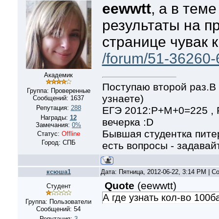
eewwtt
, а в тем
результаты на п
странице чувак к
/forum/51-36260-
Академик
Поступаю второй раз.В 
Группа: Проверенные
узнаете)
Сообщений:
1637
Репутация:
288
ЕГЭ 2012:Р+М+0=225 ,
Награды:
12
вечерка :D
Замечания:
0%
Бывшая студентка питер
Статус:
Offline
Город: СПБ
есть вопросы - задавайт
ксюша1
Дата: Пятница, 2012-06-22, 3:14 PM | 
Quote
(
eewwtt
)
Студент
А где узнать кол-во 100б
Группа: Пользователи
Сообщений:
54
Репутация:
3