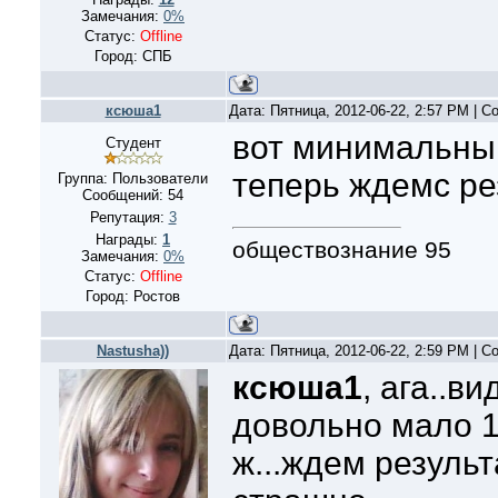
Замечания:
0%
Статус:
Offline
Город: СПБ
ксюша1
Дата: Пятница, 2012-06-22, 2:57 PM | 
вот минимальный
Студент
теперь ждемс рез
Группа: Пользователи
Сообщений:
54
Репутация:
3
Награды:
1
обществознание 95
Замечания:
0%
Статус:
Offline
Город: Ростов
Nastusha))
Дата: Пятница, 2012-06-22, 2:59 PM | 
ксюша1
, ага..ви
довольно мало 1
ж...ждем результ