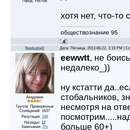
Город: Ростов
хотя нет, что-то
обществознание 95
Nastusha))
Дата: Пятница, 2012-06-22, 3:19 PM | 
eewwtt
, не боис
недалеко_))
ну кстатти да..е
стобальников, з
Академик
несмотря на отве
Группа: Проверенные
Сообщений:
1637
посмотрим.....на
Репутация:
288
Награды:
12
больше 60+)
Замечания:
0%