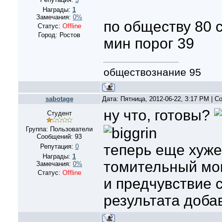
Награды:
1
Замечания:
0%
по обществу 80 
Статус:
Offline
Город: Ростов
мин порог 39
обществознание 95
sabotage
Дата: Пятница, 2012-06-22, 3:17 PM | 
ну что, готовы?
Студент
Группа: Пользователи
Сообщений:
93
теперь еще хуже
Репутация:
0
Награды:
1
томительный мо
Замечания:
0%
Статус:
Offline
и предчувствие 
результата доба