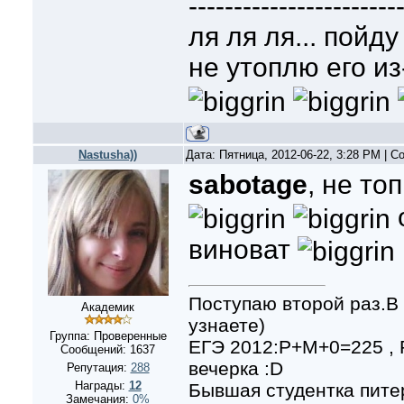
-----------------------
ля ля ля... пойд
не утоплю его и
Nastusha))
Дата: Пятница, 2012-06-22, 3:28 PM | 
sabotage
, не то
о
виноват
Поступаю второй раз.В 
Академик
узнаете)
Группа: Проверенные
ЕГЭ 2012:Р+М+0=225 ,
Сообщений:
1637
вечерка :D
Репутация:
288
Награды:
12
Бывшая студентка питер
Замечания:
0%